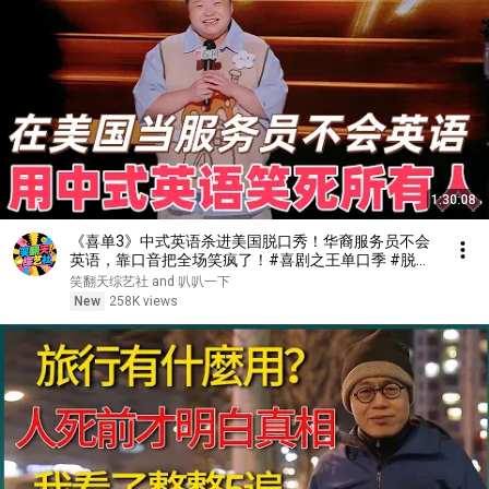
1:30:08
《喜单3》中式英语杀进美国脱口秀！华裔服务员不会
英语，靠口音把全场笑疯了！#喜剧之王单口季 #脱口
秀 #搞笑 #喜剧 #funny #综艺
笑翻天综艺社 and 叭叭一下
New
258K views