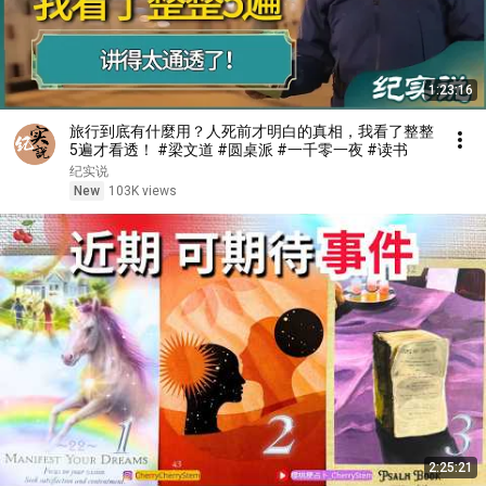
1:23:16
旅行到底有什麼用？人死前才明白的真相，我看了整整
5遍才看透！ #梁文道 #圆桌派 #一千零一夜 #读书
纪实说
New
103K views
2:25:21