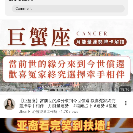
Comment...
18:16
【巨蟹座】當前世的緣分來到今世償還 歡喜冤家終究
選擇牽手相伴｜月能量運勢｜#塔羅占卜 #運勢 #星座
Jhen H. 心靈能量工作坊
•
1.7K views