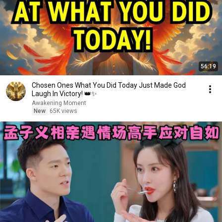
56:19
Chosen Ones What You Did Today Just Made God
Laugh In Victory! 👑✨
Awakening Moment
New
65K views