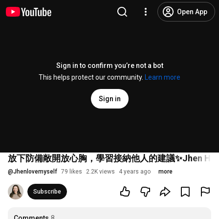
Open App
Sign in to confirm you’re not a bot
This helps protect our community.
Learn more
Sign in
放下防備敞開放心胸，學習接納他人的建議✨Jhen H.
@
Jhenlovemyself
79 likes
2.2K views
4 years ago
more
Subscribe
Comments
8