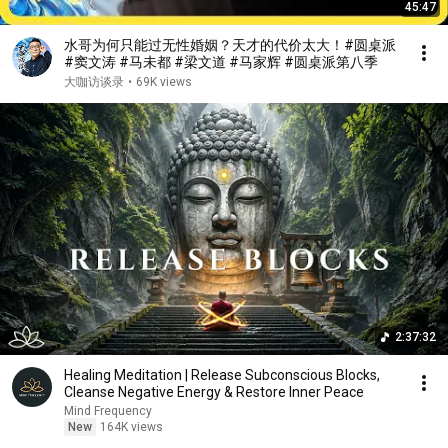
45:47
水哥为何只能过无性婚姻？天才的代价太大！#圆桌派
#窦文涛 #马未都 #梁文道 #马家辉 #圆桌派第八季
大咖访谈录
•
69K views
2:37:32
Healing Meditation | Release Subconscious Blocks,
Cleanse Negative Energy & Restore Inner Peace
Mind Frequency
New
164K views