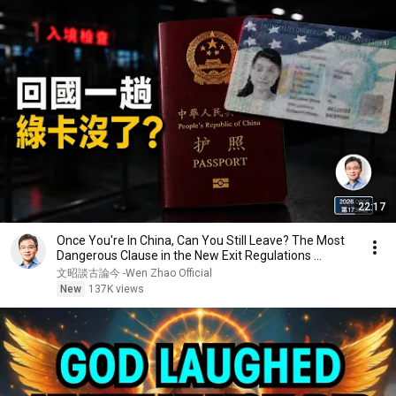
22:17
Once You're In China, Can You Still Leave? The Most
Dangerous Clause in the New Exit Regulations ...
文昭談古論今 -Wen Zhao Official
New
137K views