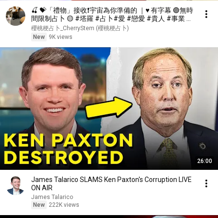
🍒 💝「禮物」接收❗️宇宙為你準備的 ｜♥️ 有字幕 🟣無時
間限制占卜 🟡 #塔羅 #占卜#愛 #戀愛 #貴人 #事業 #
工作 #情感 #財富 #金錢 #顯化 #奇蹟 #喜訊 #婚姻 #
櫻桃梗占卜_CherryStem (櫻桃梗占卜)
伴侶 #開運
New
9K views
26:00
James Talarico SLAMS Ken Paxton's Corruption LIVE
ON AIR
James Talarico
New
222K views