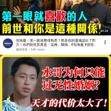
40:24
倪海廈：第一眼就覺得熟悉？那是你的靈魂認出了對
方！你們前世其實是「這種」關係... #倪海廈 #前世今
生 #因果 #感情 #緣分 #命理 #姻緣 #心靈暖流 #吸引
腦洞視界
•
94K views
力法則 #輪迴