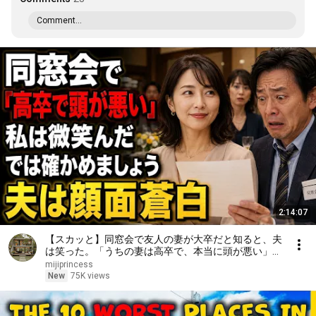
Comment...
2:14:07
【スカッと】同窓会で友人の妻が大卒だと知ると、夫
は笑った。「うちの妻は高卒で、本当に頭が悪い」私
は微笑んだ。「では、どちらが愚かか確かめましょ
mijiprincess
う」――数分後、夫は顔面蒼白になった……。
New
75K views