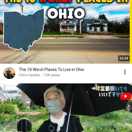
24:04
The 10 Worst Places To Live in Ohio
Chris Harden
•
75K views