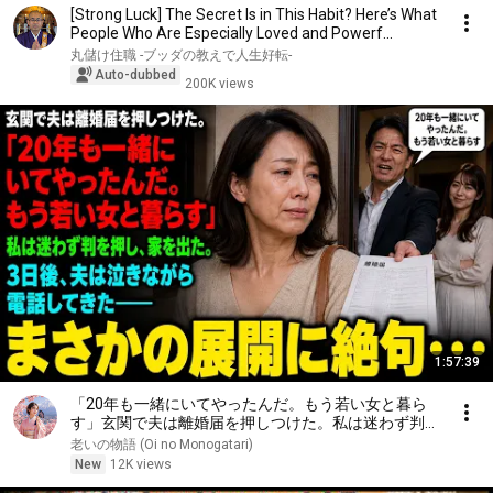
[Strong Luck] The Secret Is in This Habit? Here’s What
People Who Are Especially Loved and Powerf...
丸儲け住職 -ブッダの教えで人生好転-
Auto-dubbed
200K views
1:57:39
「20年も一緒にいてやったんだ。もう若い女と暮ら
す」玄関で夫は離婚届を押しつけた。私は迷わず判を
押し、家を出た。3日後、夫は泣きながら電話してき
老いの物語 (Oi no Monogatari)
た――
New
12K views