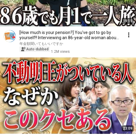
19:15
[How much is your pension?] You've got to go by
yourself!! Interviewing an 86-year-old woman abou...
年金額聞いてもいいですか
Auto-dubbed
1.2M views
23:09