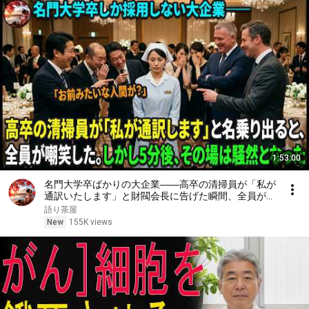
1:53:00
名門大学卒ばかりの大企業――高卒の清掃員が「私が
通訳いたします」と財閥会長に告げた瞬間、全員が嘲
笑した。しかし5分後、その場は静まり返った。#動
語り茶屋
エピソード#老後の物語 #家族の物語
New
155K views