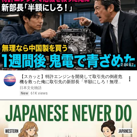
2:04:07
【スカッと】特許エンジンを開発して取引先の倒産危
機を救った俺に取引先の新部長「半額にしろ！無理な
ら中国製を買う」1週間後、部長から鬼電→俺「お宅
日本文化物語
の競合と5倍で独占契約済みです」
New
61K views