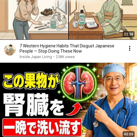
22:38
7 Western Hygiene Habits That Disgust Japanese
People — Stop Doing These Now
Inside Japan Living
•
238K views
40:09