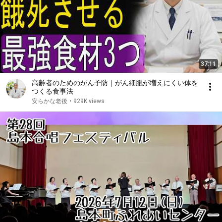
37:11
高齢者のためのがん予防｜がん細胞が増えにくい体を
つくる食事法
安らかな老後
•
929K views