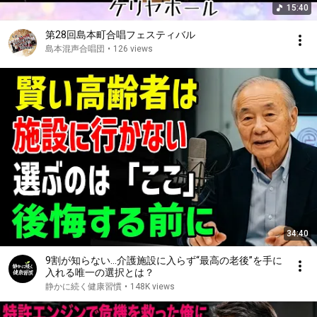
15:40
第28回島本町合唱フェスティバル
島本混声合唱団
•
126 views
34:40
9割が知らない…介護施設に入らず“最高の老後”を手に
入れる唯一の選択とは？
静かに続く健康習慣
•
148K views