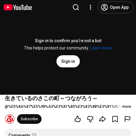
Open App
Sign in to confirm you’re not a bot
This helps protect our community.
Learn more
Sign in
生きているのさこの町～つながろう～
@
%E5%8A%87%E5%9B%A3%E3%81%B5%E3%82%8B%E3%81%8D%E3%82%
more
Subscribe
Comments
23