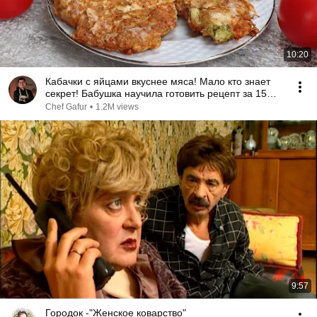
10:20
Кабачки с яйцами вкуснее мяса! Мало кто знает
секрет! Бабушка научила готовить рецепт за 15
минут
Chef Gafur
•
1.2M views
9:57
Городок -"Женское коварство"