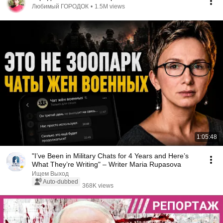
Любимый ГОРОДОК
•
1.5M views
1:05:48
"I’ve Been in Military Chats for 4 Years and Here’s
What They’re Writing" – Writer Maria Rupasova
Ищем Выход
Auto-dubbed
368K views