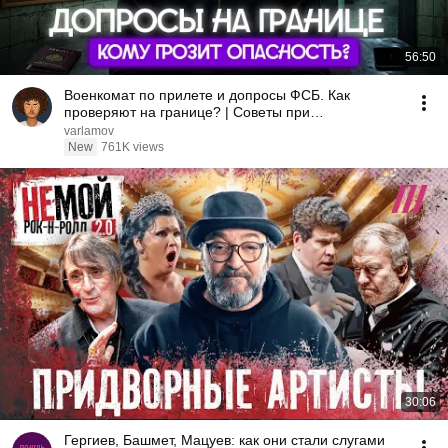
56:50
Военкомат по прилете и допросы ФСБ. Как
проверяют на границе? | Советы при
возвращении в Россию
varlamov
New
761K views
30:06
Гергиев, Башмет, Мацуев: как они стали слугами