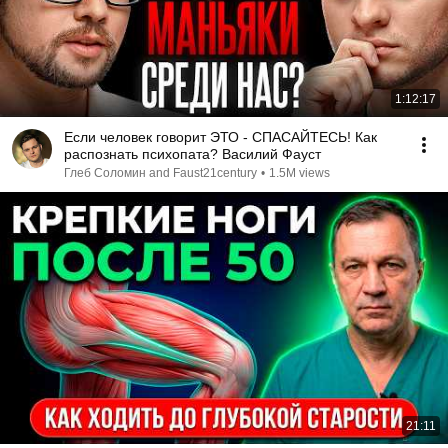
1:12:17
Если человек говорит ЭТО - СПАСАЙТЕСЬ! Как
распознать психопата? Василий Фауст
Глеб Соломин and Faust21century
•
1.5M views
21:11