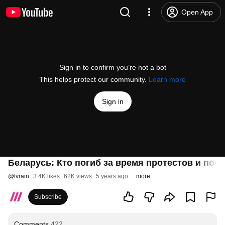
Open App
Sign in to confirm you’re not a bot
This helps protect our community.
Learn more
Sign in
Беларусь: Кто погиб за время протестов и поч
@
tvrain
3.4K likes
62K views
5 years ago
more
Subscribe
Comments
422