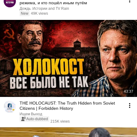
режима, и кто пошёл иным путём
Дождь. Истории and TV Rain
New
49K views
43:37
THE HOLOCAUST: The Truth Hidden from Soviet
Citizens | Forbidden History
Ищем Выход
Auto-dubbed
215K views