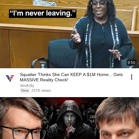
9:50
Squatter Thinks She Can KEEP A $1M Home... Gets
MASSIVE Reality Check!
Verdictly
New
257K views