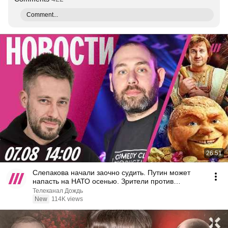
Comment...
26:51
Слепакова начали заочно судить. Путин может
напасть на НАТО осенью. Зрители против
«Колобка»
Телеканал Дождь
New
114K views