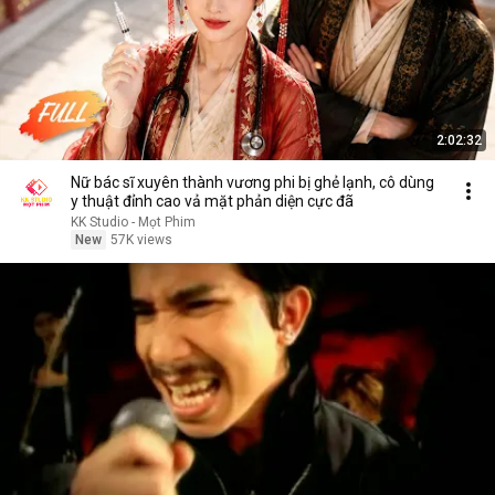
2:02:32
Nữ bác sĩ xuyên thành vương phi bị ghẻ lạnh, cô dùng
y thuật đỉnh cao vả mặt phản diện cực đã
KK Studio - Mọt Phim
New
57K views