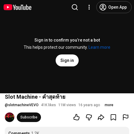
Open App
Sign in to confirm you’re not a bot
This helps protect our community.
Learn more
Sign in
Slot Machine - คำสุดท้าย
@
slotmachineVEVO
41K likes
11M views
16 years ago
more
Subscribe
Comments
1.2K