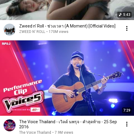
5:43
Zweed n' Roll - ช่วงเวลา (A Moment) [Official Video]
ZWEED N' ROLL
•
170M views
7:29
The Voice Thailand - เวิลด์ นพรุจ - คำสุดท้าย - 25 Sep
2016
The Voice Thailand
•
7.9M views