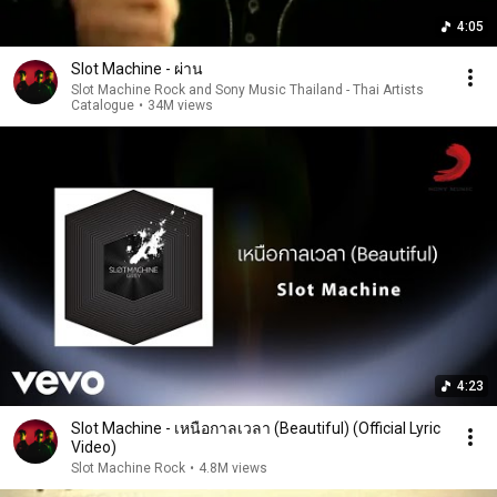
4:05
Slot Machine - ผ่าน
Slot Machine Rock and Sony Music Thailand - Thai Artists
Catalogue
•
34M views
4:23
Slot Machine - เหนือกาลเวลา (Beautiful) (Official Lyric
Video)
Slot Machine Rock
•
4.8M views