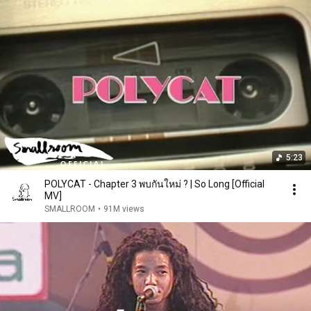
5:23
POLYCAT - Chapter 3 พบกันใหม่ ? | So Long [Official
MV]
SMALLROOM
•
91M views