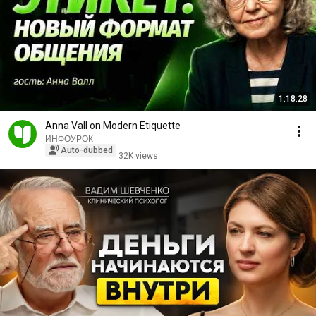
1:18:28
Anna Vall on Modern Etiquette
ИНФОУРОК
Auto-dubbed
32K views