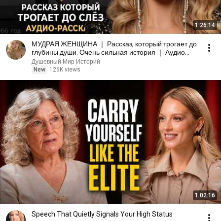
1:26:14
МУДРАЯ ЖЕНЩИНА ｜ Рассказ, который трогает до
глубины души. Очень сильная история ｜ Аудио
рассказ.
Душевный Мир Историй
New
126K views
1:02:16
Speech That Quietly Signals Your High Status