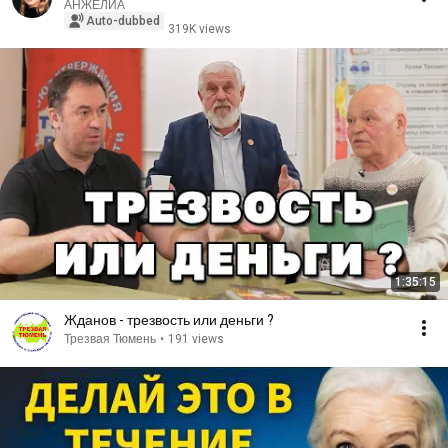
АНЖЕЛИА
Auto-dubbed
319K views
1:35:15
Жданов - трезвость или деньги ?
Трезвая Тюмень
•
191 views