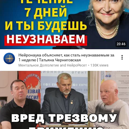
20:46
Нейронаука объясняет, как стать неузнаваемым за
1 неделю | Татьяна Черниговская
Ментальное Долголетие and НейроРесет
•
130K views