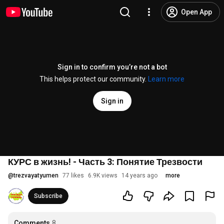
Open App
Sign in to confirm you’re not a bot
This helps protect our community.
Learn more
Sign in
КУРС в жизнь! - Часть 3: Понятие Трезвости
@
trezvayatyumen
77 likes
6.9K views
14 years ago
more
Subscribe
Comments
8