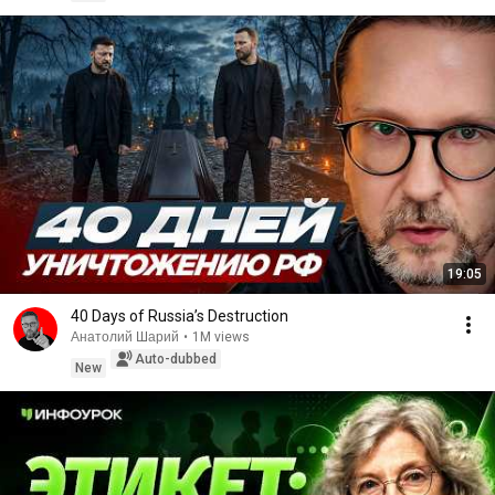
19:05
40 Days of Russia’s Destruction
Анатолий Шарий
•
1M views
Auto-dubbed
New