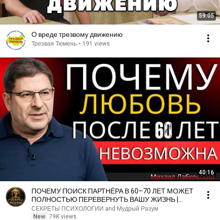
59:05
О вреде трезвому движению
Трезвая Тюмень
•
191 views
40:16
ПОЧЕМУ ПОИСК ПАРТНЁРА В 60–70 ЛЕТ МОЖЕТ
ПОЛНОСТЬЮ ПЕРЕВЕРНУТЬ ВАШУ ЖИЗНЬ |
МИХАИЛ ЛАБКОВСКИЙ
СЕКРЕТЫ ПСИХОЛОГИИ and Мудрый Разум
New
79K views