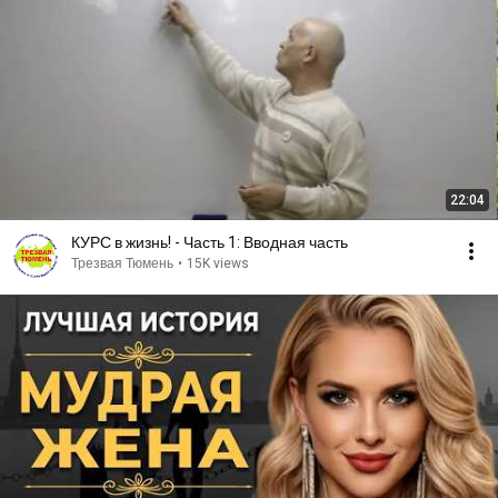
22:04
КУРС в жизнь! - Часть 1: Вводная часть
Трезвая Тюмень
•
15K views