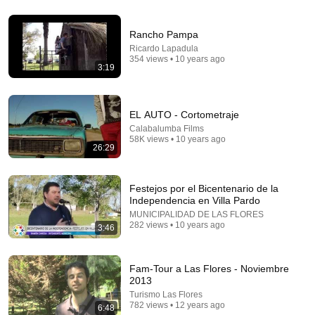
31:16
Rancho Pampa
I Skied Down Mount Everest (world first, no oxygen)
Ricardo Lapadula
Red Bull
•
43M views
354 views • 10 years ago
3:19
EL AUTO - Cortometraje
Calabalumba Films
58K views • 10 years ago
26:29
Festejos por el Bicentenario de la
Independencia en Villa Pardo
MUNICIPALIDAD DE LAS FLORES
282 views • 10 years ago
3:46
24:17
The world's greatest song that simply shouldn't exist
Fam-Tour a Las Flores - Noviembre
David Hartley
•
5.5M views
2013
Turismo Las Flores
782 views • 12 years ago
6:48