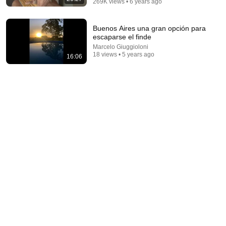
269K views • 6 years ago
Buenos Aires una gran opción para
escaparse el finde
Marcelo Giuggioloni
17:47
18 views • 5 years ago
16:06
This Guy Beat ANATOLY | Gym CHALLENGE Went
Wrong
ANATOLY
•
5.6M views
9:24