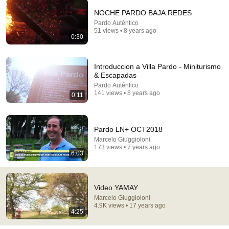
NOCHE PARDO BAJA REDES
Pardo Auténtico
17:20
51 views • 8 years ago
0:30
Bill Maher Says There’s No Proof for God... Then
THIS Happens
Introduccion a Villa Pardo - Miniturismo
Jaiden Forrest
•
1.9M views
& Escapadas
Pardo Auténtico
141 views • 8 years ago
0:11
Pardo LN+ OCT2018
Marcelo Giuggioloni
173 views • 7 years ago
6:03
Video YAMAY
22:41
Marcelo Giuggioloni
4.9K views • 17 years ago
4:25
Inside West Virginia's Most Remote Holler
RocaNews
•
10M views