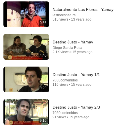
Naturalmente Las Flores - Yamay
lasfloresnatural
515 views • 13 years ago
0:56
Destino Justo - Yamay
Diego García Rosa
2.1K views • 15 years ago
4:40
54:59
Destino Justo - Yamay 1/1
7030contenidos
Watch his reaction when he’s told he’s a GOOD BOY
116 views • 15 years ago
9:29
for the first time 🥹
Rocky Kanaka
•
10M views
Destino Justo - Yamay 2/3
7030contenidos
91 views • 15 years ago
9:16