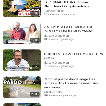
LA PERMACULTURA | Primer
GlampTour- GlampArgentina -
Comment...
GlampArgentina
13:07
3.3K views • 4 years ago
VIAJAMOS A LA LOCALIDAD DE
PARDO Y CONOCEMOS YAMAY
Marcelo Giuggioloni
103 views • 5 years ago
17:06
181010 LN+ CAMPO PERMACULTURA
YAMAY
Marcelo Giuggioloni
515 views • 7 years ago
5:25
4:02
Pardo, el pueblo donde Jorge Luis
People who don’t have friends share these five
Borges y Bioy Casares pasaban sus
personality traits
vacaciones
The Mindset Mentor Podcast
•
1.7M views
Viajar en Foco
25:03
269K views • 7 years ago