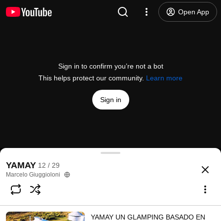
Open App
Sign in to confirm you’re not a bot
This helps protect our community.
Learn more
Sign in
Video YAMAY
YAMAY
12 / 29
@
yuyo2307
20 likes
4.9K views
17 years ago
more
Marcelo Giuggioloni
Subscribe
YAMAY UN GLAMPING BASADO EN
Comments
9