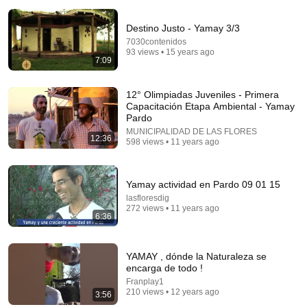
Destino Justo - Yamay 3/3
7030contenidos
93 views • 15 years ago
7:09
10:32
12° Olimpiadas Juveniles - Primera
Capacitación Etapa Ambiental - Yamay
Pardo
When Celebrities Couldn't Handle Clint Eastwood
ZERO Filter!
MUNICIPALIDAD DE LAS FLORES
12:36
598 views • 11 years ago
KindreD
•
788K views
Yamay actividad en Pardo 09 01 15
lasfloresdig
272 views • 11 years ago
6:36
YAMAY , dónde la Naturaleza se
encarga de todo !
Franplay1
210 views • 12 years ago
3:56