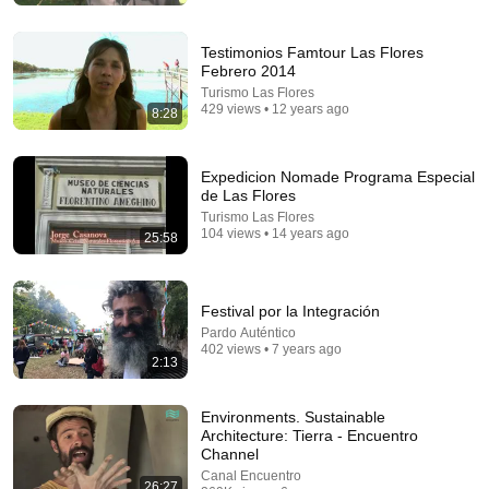
Testimonios Famtour Las Flores
Febrero 2014
Turismo Las Flores
429 views • 12 years ago
8:28
Expedicion Nomade Programa Especial
de Las Flores
Turismo Las Flores
28:37
104 views • 14 years ago
25:58
Ceuta Spain Was Invaded… Spain Falls to Moroccan
Migrants
Nick Shirley and Mansilla
Festival por la Integración
New
1.4M views
Pardo Auténtico
402 views • 7 years ago
2:13
Environments. Sustainable
Architecture: Tierra - Encuentro
Channel
Canal Encuentro
26:27