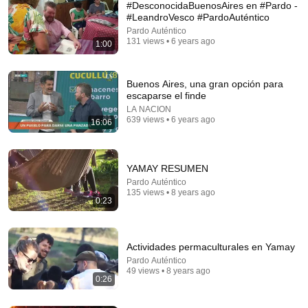
#DesconocidaBuenosAires en #Pardo -
#LeandroVesco #PardoAuténtico
Pardo Auténtico
131 views • 6 years ago
1:00
Buenos Aires, una gran opción para
escaparse el finde
LA NACION
639 views • 6 years ago
16:06
24:59
If You Have Green Eyes — DNA Finally Revealed
Where They Really Come From
YAMAY RESUMEN
Asian Ancestry
•
513K views
Pardo Auténtico
135 views • 8 years ago
0:23
Actividades permaculturales en Yamay
Pardo Auténtico
49 views • 8 years ago
0:26