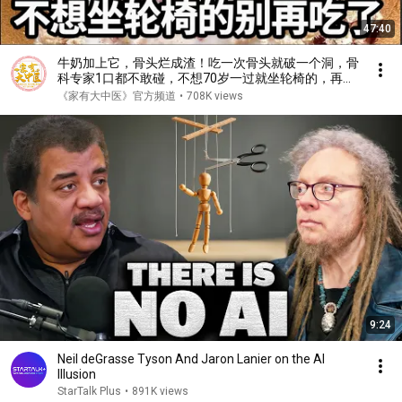
47:40
牛奶加上它，骨头烂成渣！吃一次骨头就破一个洞，骨
科专家1口都不敢碰，不想70岁一过就坐轮椅的，再喜
欢都要忌口！【家庭大医生】
《家有大中医》官方频道
•
708K views
9:24
Neil deGrasse Tyson And Jaron Lanier on the AI
Illusion
StarTalk Plus
•
891K views