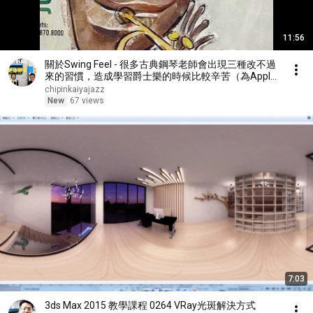
11:56
關於Swing Feel - 很多古典鋼琴老師會出現三種改不過
來的習慣，造成學習爵士樂的時候比較辛苦（為Apple
Podcast重傳版）
chipinkaiyajazz
New
67 views
7:03
3ds Max 2015 教學課程 0264 VRay光斑解決方式