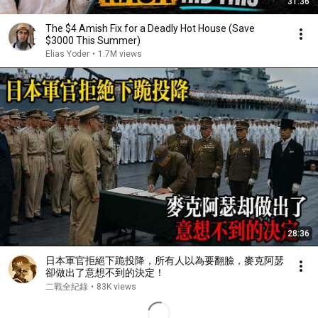
31:36
The $4 Amish Fix for a Deadly Hot House (Save
$3000 This Summer)
Elias Yoder
•
1.7M views
28:36
日本軍官拒絕下跪投降，所有人以為要翻臉，麥克阿瑟
卻做出了意想不到的決定！
二戰全紀錄
•
83K views