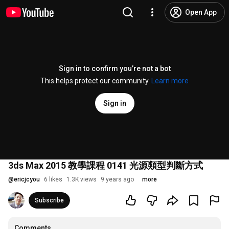
Open App
Sign in to confirm you’re not a bot
This helps protect our community.
Learn more
Sign in
3ds Max 2015 教學課程 0141 光源類型判斷方式
@
ericjcyou
6 likes
1.3K views
9 years ago
more
Subscribe
Comments