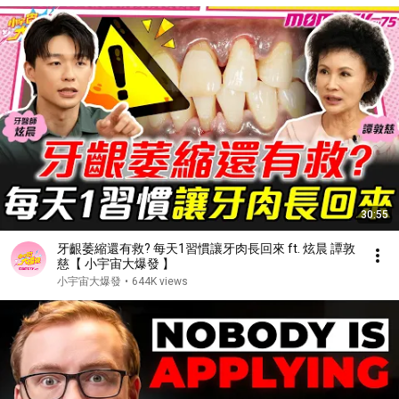
30:55
牙齦萎縮還有救? 每天1習慣讓牙肉長回來 ft. 炫晨 譚敦
慈【 小宇宙大爆發 】
小宇宙大爆發
•
644K views