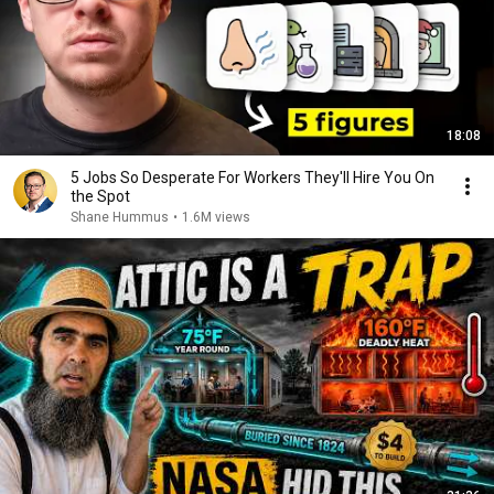
18:08
5 Jobs So Desperate For Workers They'll Hire You On
the Spot
Shane Hummus
•
1.6M views