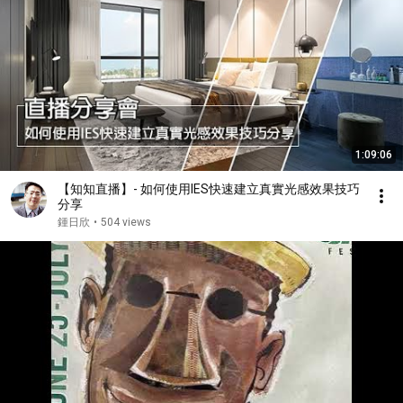
1:09:06
【知知直播】- 如何使用IES快速建立真實光感效果技巧
分享
鍾日欣
•
504 views