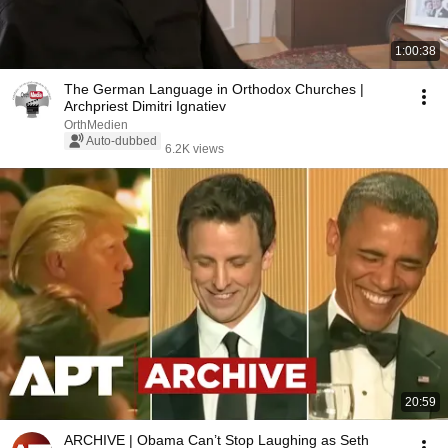
1:00:38
The German Language in Orthodox Churches |
Archpriest Dimitri Ignatiev
OrthMedien
Auto-dubbed
6.2K views
20:59
ARCHIVE | Obama Can’t Stop Laughing as Seth