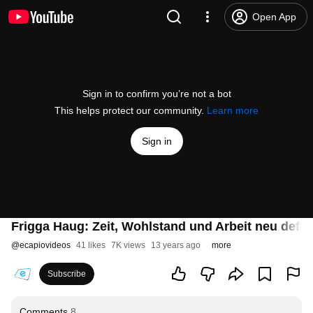
Open App
Sign in to confirm you’re not a bot
This helps protect our community.
Learn more
Sign in
Frigga Haug: Zeit, Wohlstand und Arbeit neu defin
@
ecapiovideos
41 likes
7K views
13 years ago
more
Subscribe
Comments
8