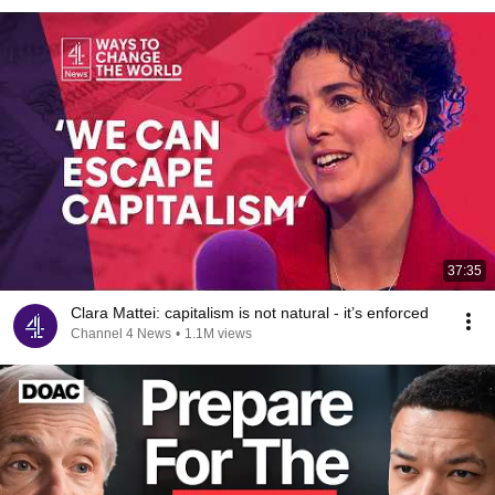
37:35
Clara Mattei: capitalism is not natural - it’s enforced
Channel 4 News
•
1.1M views