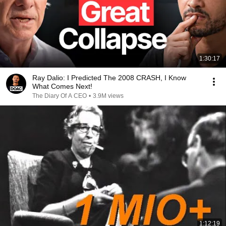
1:30:17
Ray Dalio: I Predicted The 2008 CRASH, I Know
What Comes Next!
The Diary Of A CEO
•
3.9M views
1:12:19