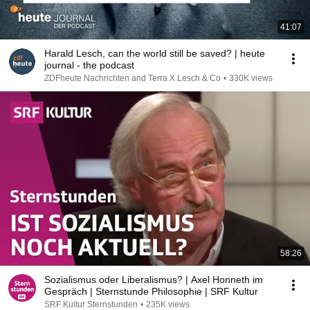
41:07
Harald Lesch, can the world still be saved? | heute
journal - the podcast
ZDFheute Nachrichten and Terra X Lesch & Co
•
330K views
58:26
Sozialismus oder Liberalismus? | Axel Honneth im
Gespräch | Sternstunde Philosophie | SRF Kultur
SRF Kultur Sternstunden
•
235K views