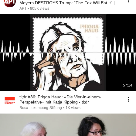
Meyers DESTROYS Trump: “The Fox Will Eat It” |
WHCD 2011
APT
•
805K views
57:14
tl;dr #36: Frigga Haug: «Die Vier-in-einem-
Perspektive» mit Katja Kipping - tl;dr
Rosa-Luxemburg-Stiftung
•
1K views