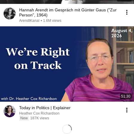
Hannah Arendt im Gespräch mit Günter Gaus ("Zur
Person", 1964)
ArendtKanal
•
1.6M views
51:30
Today in Politics | Explainer
Heather Cox Richardson
New
187K views