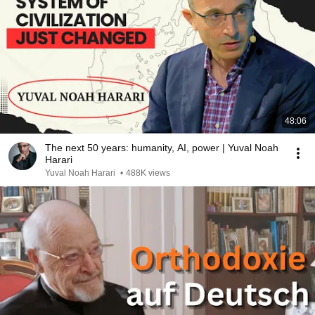
48:06
The next 50 years: humanity, AI, power | Yuval Noah
Harari
Yuval Noah Harari
•
488K views