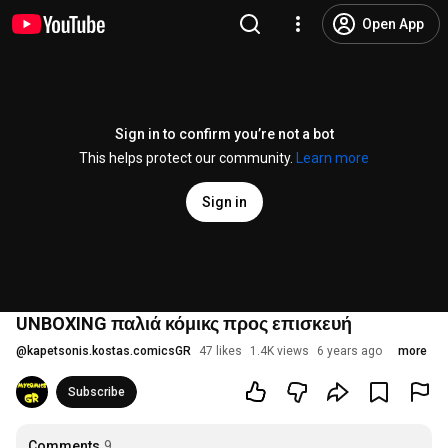
Open App
Sign in to confirm you’re not a bot
This helps protect our community.
Learn more
Sign in
UNBOXING παλιά κόμικς προς επισκευή
@
kapetsonis.kostas.comicsGR
47 likes
1.4K views
6 years ago
more
Subscribe
Comments
9