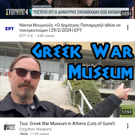
13:52
Νάντια Μουρούζη: «Ο Δημήτρης Παπαμιχαήλ ήθελε να
παντρευτούμε» | 29/2/2024 | ΕΡΤ
ΕΡΤ Α.Ε.
•
63K views
17:57
Tour: Greek War Museum in Athens (Lots of Guns!)
Forgotten Weapons
New
112K views