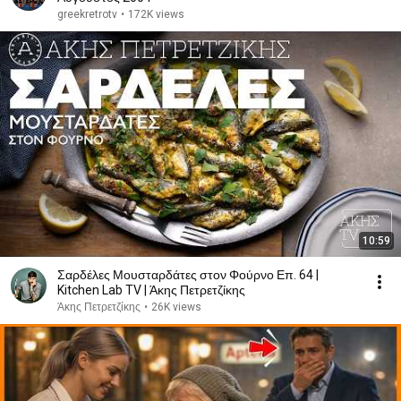
greekretrotv
•
172K views
10:59
Σαρδέλες Μουσταρδάτες στον Φούρνο Επ. 64 |
Kitchen Lab TV | Άκης Πετρετζίκης
Άκης Πετρετζίκης
•
26K views