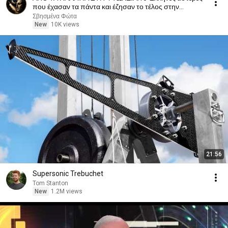
που έχασαν τα πάντα και έζησαν το τέλος στην
εξαθλίωση
Σβησμένα Φώτα
New
10K views
21:56
Supersonic Trebuchet
Tom Stanton
New
1.2M views