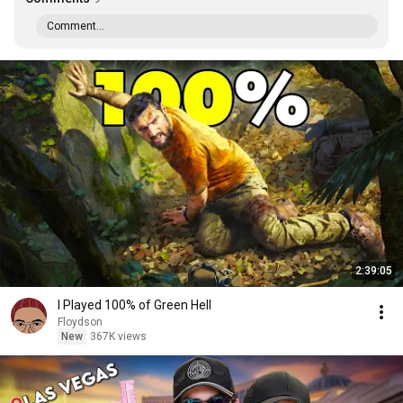
Comment...
2:39:05
I Played 100% of Green Hell
Floydson
New
367K views