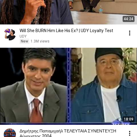
44:24
Will She BURN Him Like His Ex? | UDY Loyalty Test
UDY
New
1.3M views
18:09
Δημήτρης Παπαμιχαήλ ΤΕΛΕΥΤΑΙΑ ΣΥΝΕΝΤΕΥΞΗ
Αύγουστος 2004