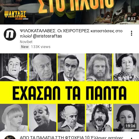
8:07
ΨΙΛΟΚΑΤΑΛΑΒΕΣ: Οι ΧΕΙΡΟΤΕΡΕΣ καταστάσεις στο
πλοίο! @xristosraftas
Novibet
New
133K views
19:06
ΑΠΟ ΤΑ ΠΑΛΑΤΙΑ ΣΤΗ ΦΤΩΧΕΙΑ:10 Έλληνες αστέρες