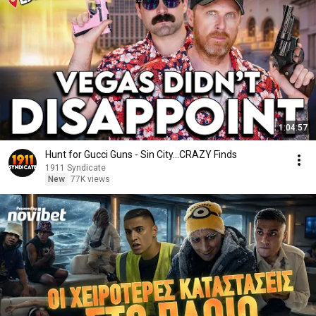
1:04:57
Hunt for Gucci Guns - Sin City...CRAZY Finds
1911 Syndicate
New
77K views