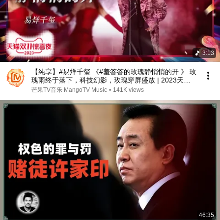
3:13
【纯享】#易烊千玺 《#羞答答的玫瑰静悄悄的开 》 玫
瑰雨终于落下，科技幻影，玫瑰穿屏盛放 | 2023天猫
双11惊喜夜 11.11 Gala | MangoTV
芒果TV音乐 MangoTV Music
•
141K views
46:35