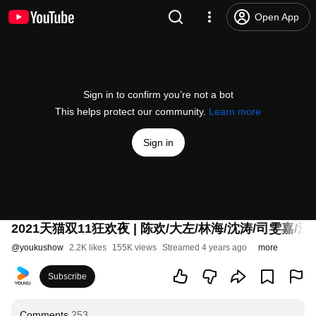
Open App
Sign in to confirm you’re not a bot
This helps protect our community.
Learn more
Sign in
2021天猫双11狂欢夜 | 陈欢/大左/林海/沈涛/司雯嘉/汪聪
@
youkushow
2.2K likes
155K views
Streamed 4 years ago
more
Subscribe
Comments
253