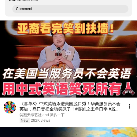
Comment...
1:30:08
《喜单3》中式英语杀进美国脱口秀！华裔服务员不会
英语，靠口音把全场笑疯了！#喜剧之王单口季 #脱口
秀 #搞笑 #喜剧 #funny #综艺
笑翻天综艺社 and 叭叭一下
New
282K views