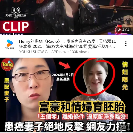
4:04
Henry刘宪华《Radio》，质感声音有态度 | 天猫双11
狂欢夜 2021 | 陈欢/大左/林海/沈涛/司雯嘉/汪聪/伊一 |
优酷综艺 YOUKU SHOW
YOUKU SHOW-Get APP now
•
133K views
29:02