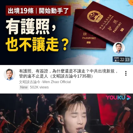
22:13
有護照、有簽證，為什麼還是不讓走？中共出境新規，
管的遠不止是人（文昭談古論今1735期）
文昭談古論今 -Wen Zhao Official
New
502K views