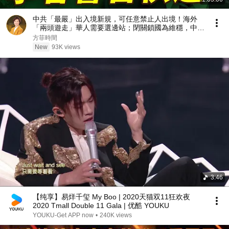
中共「最嚴」出入境新規，可任意禁止人出境！海外
「兩頭遊走」華人需要選邊站；閉關鎖國為維穩，中共
內鬥已白熱化！｜胡力任｜#方菲播客
方菲時間
New
93K views
3:46
【纯享】易烊千玺 My Boo | 2020天猫双11狂欢夜
2020 Tmall Double 11 Gala | 优酷 YOUKU
YOUKU-Get APP now
•
240K views