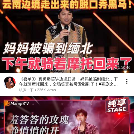
1:10:46
《喜单3》真勇爆笑讲边境日常！妈妈被骗到缅北，下
午就骑摩托回来，全场笑完被母爱戳到了！#喜剧之王
单口季 #脱口秀 #搞笑 #喜剧 #funny #综艺
叭叭一下
•
226K views