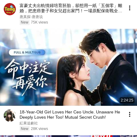
富豪丈夫出軌情婦培育胚胎，卻想用一紙「五個零」離
婚，把患癌妻子和女兒趕出家門！一場原配保衛戰全面
展開，引發全網熱議！#调查#事件#真相
唐真探-唐唐说
@TangtangSay
New
75K views
2:24:25
18-Year-Old Girl Loves Her Ceo Uncle. Unaware He
Deeply Loves Her Too! Mutual Secret Crush!
紅果追劇社
New
28K views