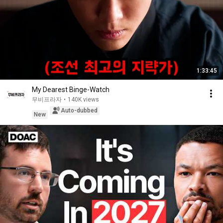
1:33:45
My Dearest Binge-Watch
무비프라자
•
140K views
Auto-dubbed
New