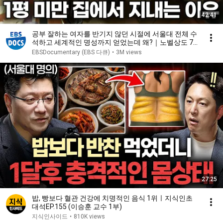
42:41
공부 잘하는 여자를 반기지 않던 시절에 서울대 전체 수
석하고 세계적인 명성까지 얻었는데 왜?｜노벨상도 7
성급 호텔도 부럽지 않은 어느 학자의 품격｜여백서원
EBSDocumentary (EBS 다큐)
•
3M views
｜건축탐구 집｜#골라듄다큐
27:25
밥, 빵보다 혈관 건강에 치명적인 음식 1위ㅣ지식인초
대석EP.155 (이승훈 교수 1부)
지식인사이드
•
810K views