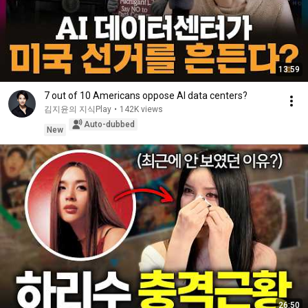
13:59
7 out of 10 Americans oppose AI data centers?
김지윤의 지식Play
•
142K views
Auto-dubbed
New
26:50