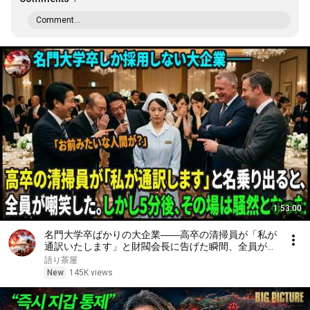
Comment...
1:53:00
名門大学卒ばかりの大企業――高卒の清掃員が「私が
通訳いたします」と財閥会長に告げた瞬間、全員が嘲
笑した。しかし5分後、その場は静まり返った。#動
語り茶屋
エピソード#老後の物語 #家族の物語
New
145K views