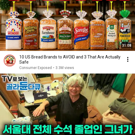
31:08
10 US Bread Brands to AVOID and 3 That Are Actually
Safe
Consumer Exposed
•
3.3M views