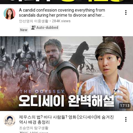
A candid confession covering everything from
scandals during her prime to divorce and her
experie...
안선영의 이중생활
•
284K views
Auto-dubbed
New
17:13
제우스의 법? 바다 사람들? 영화 [오디세이]에 숨겨진
역사 배경 총정리
조승연의 탐구생활