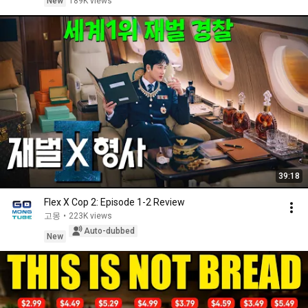
New
189K views
39:18
Flex X Cop 2: Episode 1-2 Review
고몽
•
223K views
Auto-dubbed
New