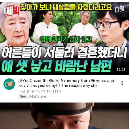
12:28
[#YouQuizontheBlock] A memory from 96 years ago
as vivid as yesterday😥 The reason why she
changed...
디글 클래식 :Diggle Classic
New
345K views