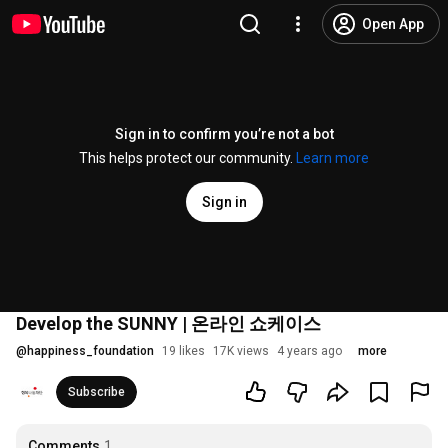
Open App
Sign in to confirm you’re not a bot
This helps protect our community.
Learn more
Sign in
Develop the SUNNY | 온라인 쇼케이스
@
happiness_foundation
19 likes
17K views
4 years ago
more
Subscribe
Comments
1