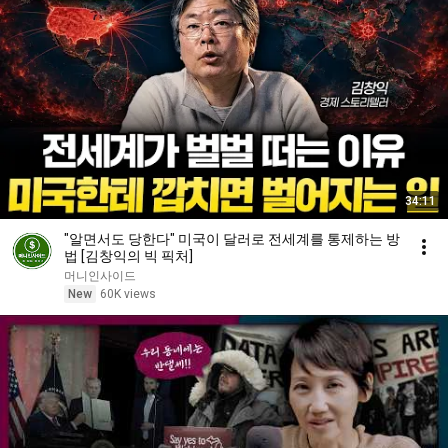
34:11
"알면서도 당한다" 미국이 달러로 전세계를 통제하는 방
법 [김창익의 빅 픽처]
머니인사이드
New
60K views