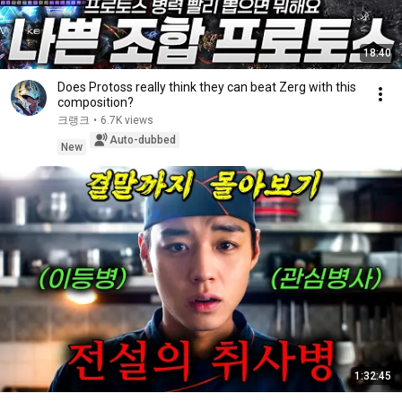
18:40
Does Protoss really think they can beat Zerg with this
composition?
크랭크
•
6.7K views
Auto-dubbed
New
1:32:45