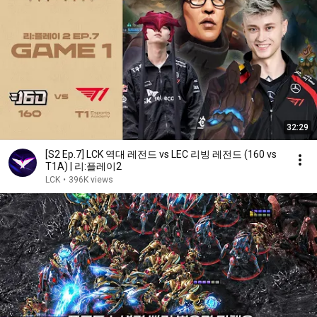
32:29
[S2 Ep.7] LCK 역대 레전드 vs LEC 리빙 레전드 (160 vs
T1A) | 리:플레이2
LCK
•
396K views