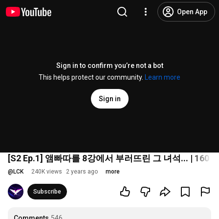
Open App
Sign in to confirm you’re not a bot
This helps protect our community.
Learn more
Sign in
[S2 Ep.1] 앰빠따를 8강에서 부러뜨린 그 녀석... | 160 v
@
LCK
240K views
2 years ago
more
Subscribe
Comments
546