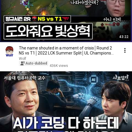
43:22
The name shouted in a moment of crisis│Round 2
NS vs T1│2022 LCK Summer Split│UL Champions
Highli...
Wolf
Auto-dubbed
436K views