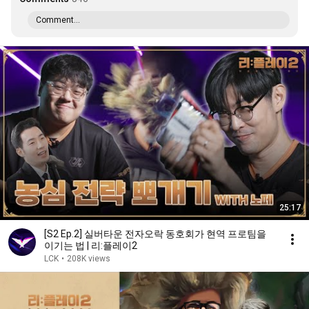
Comment...
25:17
[S2 Ep.2] 실버타운 전자오락 동호회가 현역 프로팀을
이기는 법 | 리:플레이2
LCK
•
208K views