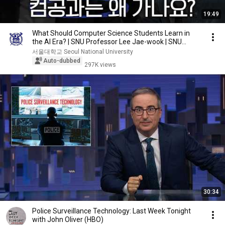
19:49
What Should Computer Science Students Learn in
the AI Era? | SNU Professor Lee Jae-wook | SNU
Catch
서울대학교 Seoul National University
Auto-dubbed
297K views
30:34
Police Surveillance Technology: Last Week Tonight
with John Oliver (HBO)