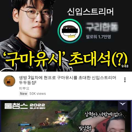
9:48
생방 3일차에 현프로 구마유시를 초대한 신입스트리머
두두등장!
히뿌요
New
50K views