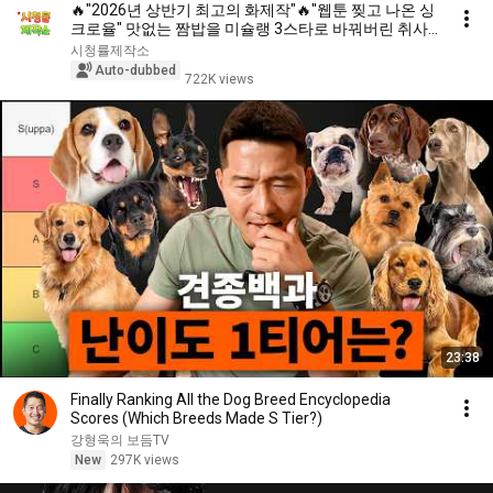
🔥"2026년 상반기 최고의 화제작"🔥"웹툰 찢고 나온 싱
크로율" 맛없는 짬밥을 미슐랭 3스타로 바꿔버린 취사
병의 소름 돋는 요리 실력!! 원작 뛰어넘은 명작《결말까
시청률제작소
지 몰아보기》
Auto-dubbed
722K views
23:38
Finally Ranking All the Dog Breed Encyclopedia
Scores (Which Breeds Made S Tier?)
강형욱의 보듬TV
New
297K views