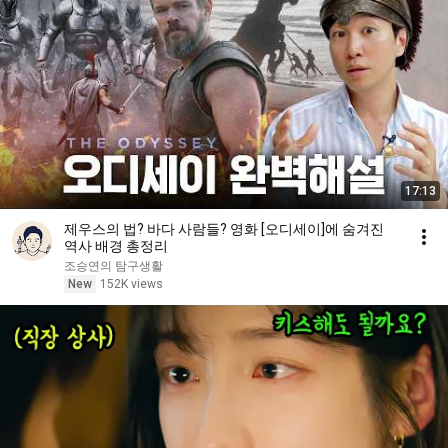
17:13
제우스의 법? 바다 사람들? 영화 [오디세이]에 숨겨진
역사 배경 총정리
조승연의 탐구생활
New
152K views