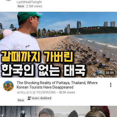
LastWeekTonight
New
2.5M views
35:05
The Shocking Reality of Pattaya, Thailand, Where
Korean Tourists Have Disappeared
세계는요지경 YOZIGYEONG
•
453K views
Auto-dubbed
New