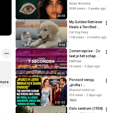
Revealed Where 
Asian Ancestry
They Really Come 
509K views
•
3 weeks ago
From
24:59
My Golden Retriever 
Heals a Terrified 
Rescue Kitten in 
Cat Dog Diary
Just 3 Meetings!
11M views
•
2 months ago
6:04
Zomerreprise - Zo 
laat je het schap 
kiezen voor jou
PakPraat
18 views
•
9 days ago
49:01
Porzucił swoją 
.more
„grubą i 
zaniedbaną” żonę. 
Khamrul mohd nor
Rok później na 
31K views
•
2 days ago
zjeździe 
New
2:01:02
zaniemówił.
Oslo sentrum (1954)