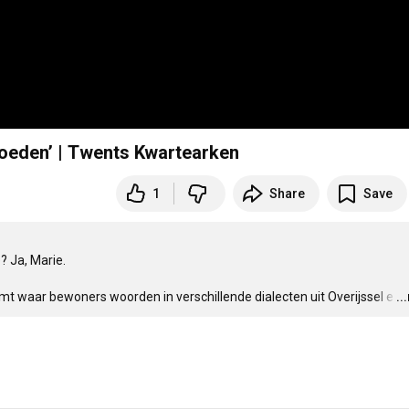
oeden’ | Twents Kwartearken
1
Share
Save
Ja, Marie.  

mt waar bewoners woorden in verschillende dialecten uit Overijssel e
…
..