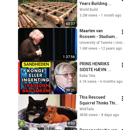
Years Building 
HUGE Wooden 
World Build
House for his 
3.2M views
•
1 month ago
Family | Start to 
43:37
Finish by 
Maarten van 
@bjornbrenton
Rossem - Studium 
Generale
University of Twente / Universiteit Twente
1.6M views
•
12 years ago
1:37:56
PRINS HENRIKS 
SIDSTE HÆVN: 
Hvorfor står 
Baba Tela
sarkofagen til 30 
6.1K views
•
6 months ago
millioner tom?
39:21
This Rescued 
Squirrel Thinks This 
Cat Is His Mom... 
WildTails
And What He Does Is 
493K views
•
8 days ago
Incredible
8:02