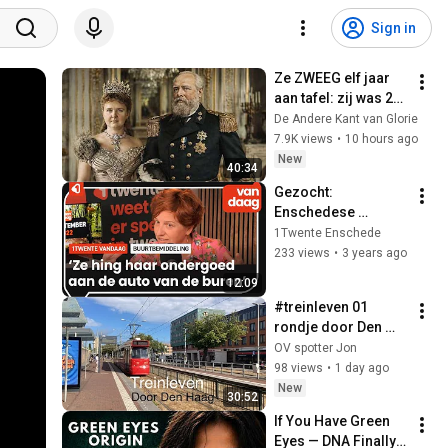
Sign in
Ze ZWEEG elf jaar 
aan tafel: zij was 20, 
hij was 61 en heette 
De Andere Kant van Glorie
Koning Gorilla
7.9K views
•
10 hours ago
New
40:34
Gezocht: 
Enschedese 
buurtbemiddelaars
1Twente Enschede
233 views
•
3 years ago
12:09
#treinleven 01 
rondje door Den 
Haag met trams en 
OV spotter Jon
bussen van de HTM.
98 views
•
1 day ago
New
30:52
If You Have Green 
Eyes — DNA Finally 