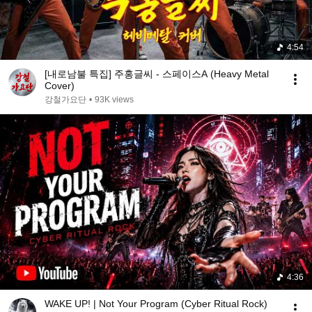
4:54
[내로남불 특집] 주홍글씨 - 스페이스A (Heavy Metal
Cover)
강철가요단
•
93K views
4:36
WAKE UP! | Not Your Program (Cyber Ritual Rock)