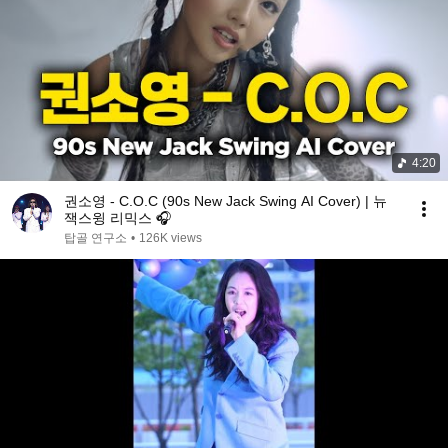
4:20
권소영 - C.O.C (90s New Jack Swing AI Cover) | 뉴
잭스윙 리믹스 🎧
탑골 연구소
•
126K views