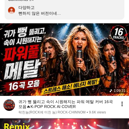
다양하고

뻔하지 않은 버전이네요

너무 잘하셨어요
1:09:31
귀가 뻥 뚫리고 속이 시원해지는 파워 메탈 커버 16곡
모음🔥K-POP ROCK AI COVER
락친놈(ROCK에 미친 놈) ROCK-CHINNOM
•
9.6K views