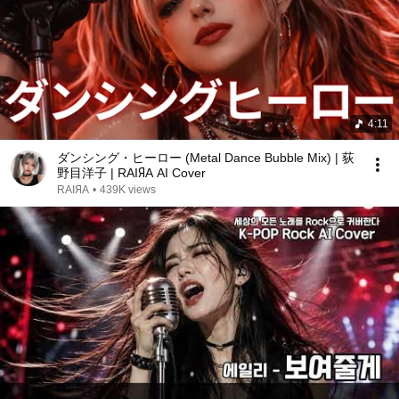
4:11
ダンシング・ヒーロー (Metal Dance Bubble Mix) | 荻
野目洋子 | RAIЯA AI Cover
RAIЯA
•
439K views