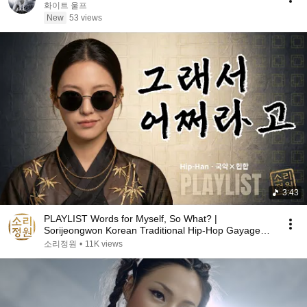
화이트 울프
New
53 views
3:43
PLAYLIST Words for Myself, So What? |
Sorijeongwon Korean Traditional Hip-Hop Gayageum
Refreshing...
소리정원
•
11K views