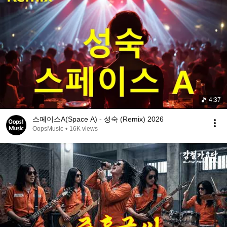
4:37
스페이스A(Space A) - 성숙 (Remix) 2026
OopsMusic
•
16K views