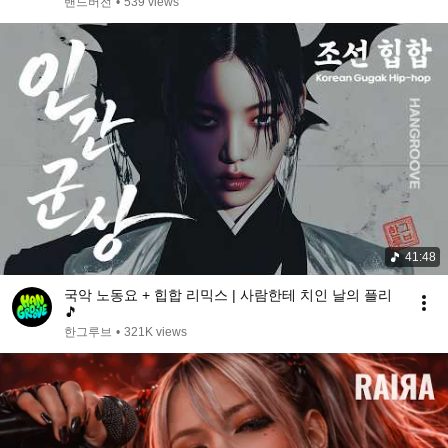
밴드버전
•
539 views
41:48
국악 노동요 + 힙합 리믹스 | 사람한테 치인 날의 플리
🎵
한그루브
•
321K views