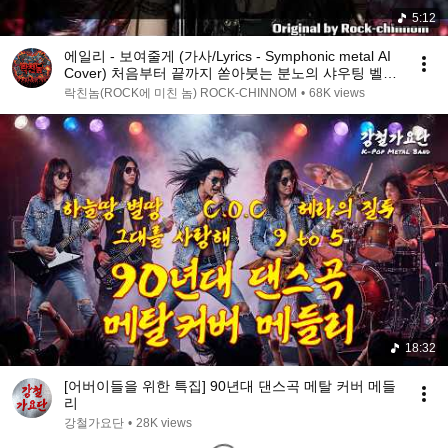
5:12
에일리 - 보여줄게 (가사/Lyrics - Symphonic metal AI
Cover) 처음부터 끝까지 쏟아붓는 분노의 샤우팅 벨팅
(K-POP ROCK AI COVER)
락친놈(ROCK에 미친 놈) ROCK-CHINNOM
•
68K views
18:32
[어버이들을 위한 특집] 90년대 댄스곡 메탈 커버 메들
리
강철가요단
•
28K views