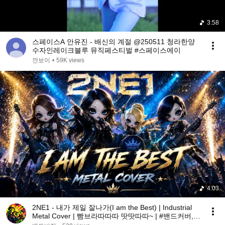
3:58
스페이스A 안유진 - 배신의 계절 @250511 청라한양
수자인레이크블루 뮤직페스티벌 #스페이스에이
깐보이
•
59K views
4:03
2NE1 - 내가 제일 잘나가(I am the Best) | Industrial
Metal Cover | 빰브라따따따 땃땃따따~ | #밴드커버,
밴드 커버