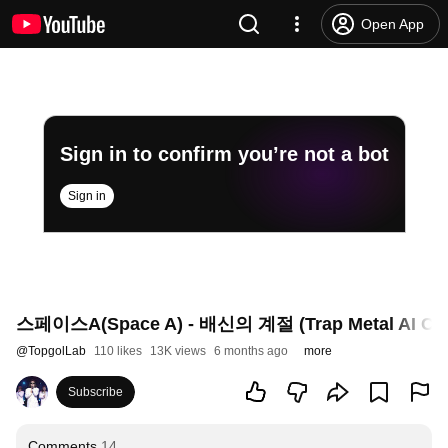
Open App
Sign in to confirm you’re not a bot
Sign in
스페이스A(Space A) - 배신의 계절 (Trap Metal AI 
@
TopgolLab
110 likes
13K views
6 months ago
more
Subscribe
Comments
14