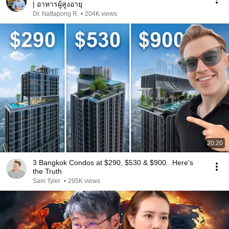
| อาหารผู้สูงอายุ
Dr. Nattapong R.
•
204K views
20:20
3 Bangkok Condos at $290, $530 & $900.. Here's
the Truth
Sam Tyler
•
295K views