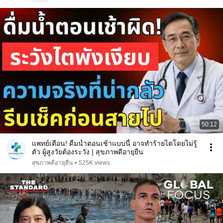
50:12
แพทย์เตือน! ดื่มน้ำตอนเช้าแบบนี้ อาจทำร้ายไตโดยไม่รู้
ตัว ผู้สูงวัยต้องระวัง | สุขภาพดีอายุยืน
สุขภาพดีอายุยืน
•
525K views