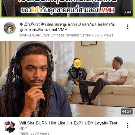
13:55
🔶เม้าส์ข่าว🔶เปิดเผยเหตุผลการเลิกลากันของลิซ่ากับ
ลูกชายคนที่สามของLVMH
WANSUGAR Love Chinese Novels& Series
•
370K views
44:24
Will She BURN Him Like His Ex? | UDY Loyalty Test
UDY
New
667K views