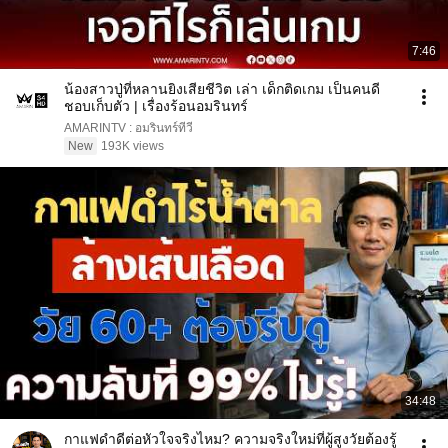
7:46
น้องสาวปู่ที่หลานยิงเสียชีวิต เล่า เด็กติดเกม เป็นคนดี
ชอบเก็บตัว | เรื่องร้อนอมรินทร์
AMARINTV : อมรินทร์ทีวี
New
193K views
34:48
กาแฟดำดีต่อหัวใจจริงไหม? ความจริงใหม่ที่ผู้สูงวัยต้องรู้