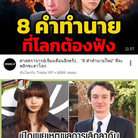
11:57
ศาสตราจารย์เจียงเตือนอีกครั้ง... "8 คำทำนายใหม่" ที่จะ
พลิกชะตาโลก
ทันโลกกับ Trader KP
•
688K views