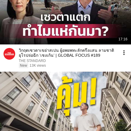
17:16
วิกฤตเซวตาเขย่าสเปน ผู้อพยพทะลักครึ่งแสน ลามชาติ
ยุโรปจ่อฉีก ‘เชงเก้น’ | GLOBAL FOCUS #189
THE STANDARD
New
13K views