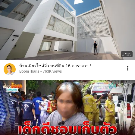
17:25
บ้านเดี่ยวไซส์จิ๋ว บนที่ดิน 16 ตารางวา !
BoomTharis
•
763K views