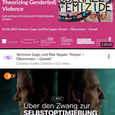
1:09:03
Verónica Gago und Rita Segato "Körper –
Ökonomien – Gewalt"
Cornelia Goethe Centrum
•
522 views