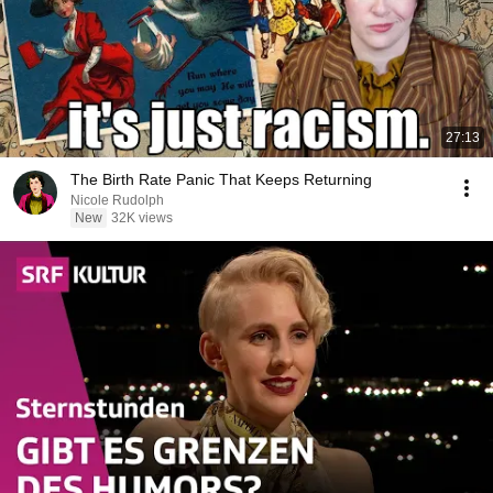
27:13
The Birth Rate Panic That Keeps Returning
Nicole Rudolph
New
32K views