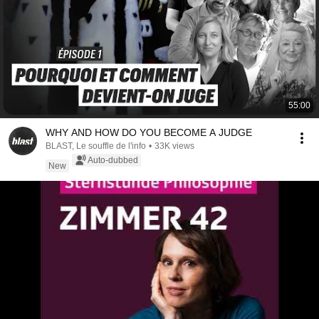
55:00
WHY AND HOW DO YOU BECOME A JUDGE
BLAST, Le souffle de l'info
•
33K views
Auto-dubbed
New