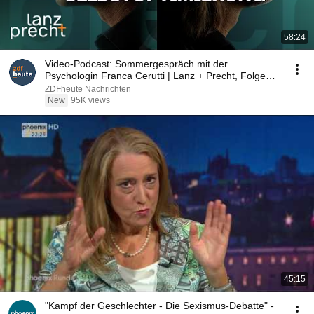
58:24
Video-Podcast: Sommergespräch mit der
Psychologin Franca Cerutti | Lanz + Precht, Folge
257
ZDFheute Nachrichten
New
95K views
45:15
"Kampf der Geschlechter - Die Sexismus-Debatte" -