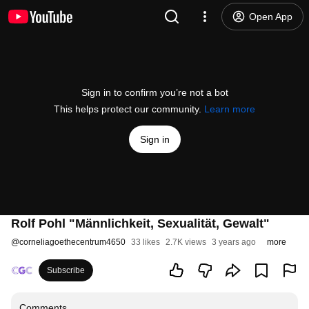
Open App
Sign in to confirm you’re not a bot
This helps protect our community.
Learn more
Sign in
Rolf Pohl "Männlichkeit, Sexualität, Gewalt"
@
corneliagoethecentrum4650
33 likes
2.7K views
3 years ago
more
Subscribe
Comments