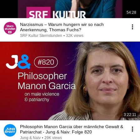
54:28
Narzissmus – Warum hungern wir so nach
Anerkennung, Thomas Fuchs?
SRF Kultur Sternstunden
•
32K views
3:22:11
Philosophin Manon Garcia über männliche Gewalt &
Patriarchat - Jung & Naiv: Folge 820
Jung & Naiv
•
29K views