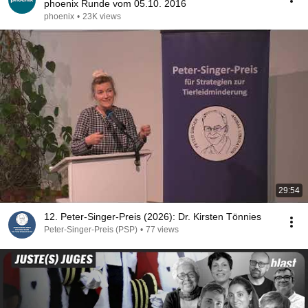
phoenix Runde vom 05.10. 2016
phoenix
•
23K views
29:54
12. Peter-Singer-Preis (2026): Dr. Kirsten Tönnies
Peter-Singer-Preis (PSP)
•
77 views