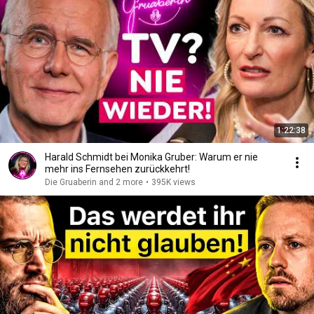
1:22:38
Harald Schmidt bei Monika Gruber: Warum er nie
mehr ins Fernsehen zurückkehrt!
Die Gruaberin and 2 more
•
395K views