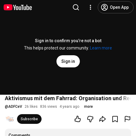
Open App
Sign in to confirm you’re not a bot
This helps protect our community.
Learn more
Sign in
Aktivismus mit dem Fahrrad: Organisation und Recht
@
ADFCeV
26 likes
836 views
4 years ago
more
Subscribe
Comments