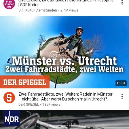
Lisa Eckhart, ist das lustig? | Sternstunde Philosophie
| SRF Kultur
SRF Kultur Sternstunden
•
2.4M views
15:04
Zwei Fahrradstädte, zwei Welten: Radeln in Münster
– nicht übel. Aber warst Du schon mal in Utrecht?
DER SPIEGEL
•
135K views