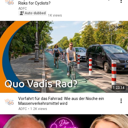
Risks for Cyclists?
ADFC
Auto-dubbed
1K views
1:23:14
Vorfahrt für das Fahrrad: Wie aus der Nische ein
Massenverkehrsmittel wird
ADFC
•
1.2K views