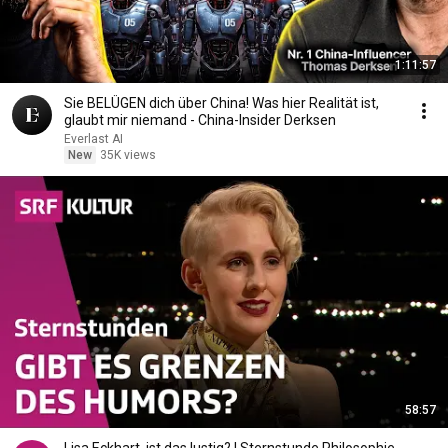
1:11:57
Sie BELÜGEN dich über China! Was hier Realität ist,
glaubt mir niemand - China-Insider Derksen
Everlast AI
New
35K views
58:57