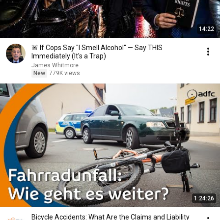
14:22
🚨 If Cops Say "I Smell Alcohol" — Say THIS
Immediately (It's a Trap)
James Whitmore
New
779K views
1:24:26
Bicycle Accidents: What Are the Claims and Liability