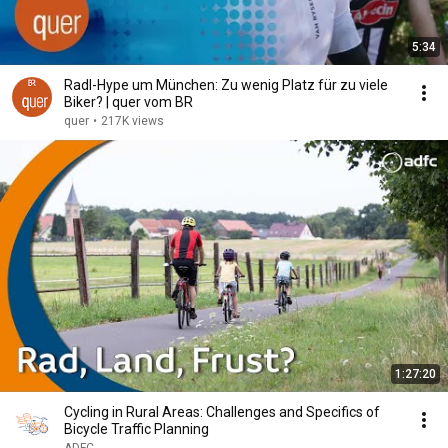
5:34
Radl-Hype um München: Zu wenig Platz für zu viele
Biker? | quer vom BR
quer
•
217K views
1:27:20
Cycling in Rural Areas: Challenges and Specifics of
Bicycle Traffic Planning