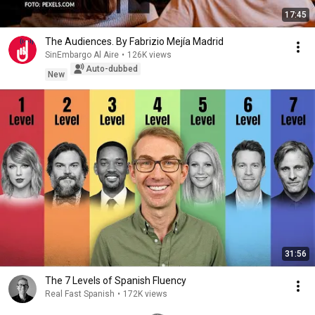
17:45
The Audiences. By Fabrizio Mejía Madrid
SinEmbargo Al Aire
•
126K views
Auto-dubbed
New
31:56
The 7 Levels of Spanish Fluency
Real Fast Spanish
•
172K views