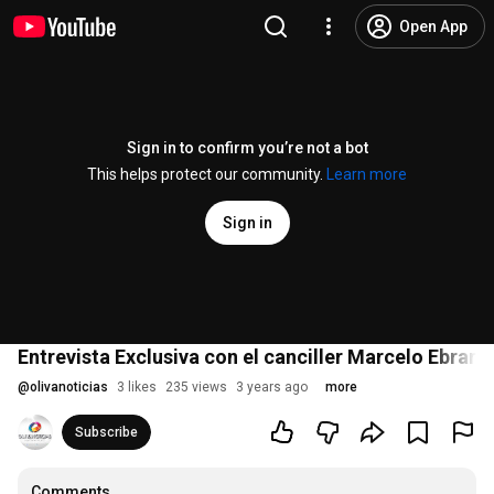
Open App
Sign in to confirm you’re not a bot
This helps protect our community.
Learn more
Sign in
Entrevista Exclusiva con el canciller Marcelo Ebrard
@
olivanoticias
3 likes
235 views
3 years ago
more
Subscribe
Comments