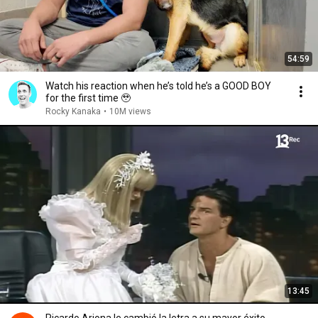
54:59
Watch his reaction when he’s told he’s a GOOD BOY
for the first time 🥹
Rocky Kanaka
•
10M views
13:45