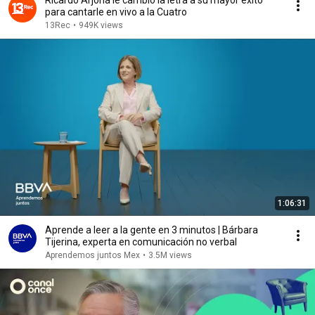
Ricardo Arjona le cambió la letra a su mayor éxito
para cantarle en vivo a la Cuatro
13Rec
•
949K views
1:06:31
Aprende a leer a la gente en 3 minutos | Bárbara
Tijerina, experta en comunicación no verbal
Aprendemos juntos Mex
•
3.5M views