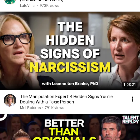
LaloVillar
•
973K views
1:03:21
The Manipulation Expert: 4 Hidden Signs You’re
Dealing With a Toxic Person
Mel Robbins
•
791K views