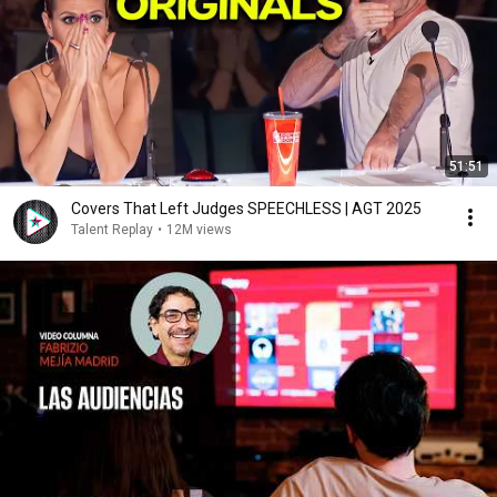
51:51
Covers That Left Judges SPEECHLESS | AGT 2025
Talent Replay
•
12M views