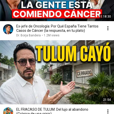
1:18:30
Ex-jefe de Oncología: Por Qué España Tiene Tantos
Casos de Cáncer (la respuesta, en tu plato)
Dr. Borja Bandera
•
1.2M views
21:54
EL FRACASO DE TULUM: Del lujo al abandono
(Crónica de una crisis)