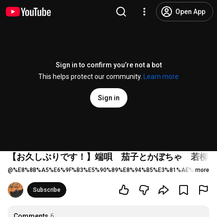
Open App
Sign in to confirm you’re not a bot
This helps protect our community.
Learn more
Sign in
【お久しぶりです！】端唄 茄子とかぼちゃ 若柳吉
@
%E8%8B%A5%E6%9F%B3%E5%90%89%E8%94%B5%E3%81%AE%E6%97
more
Subscribe
Comments
6