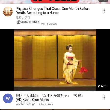
Physical Changes That Occur One Month Before
Death, According to a Nurse
歳月の足跡
Auto-dubbed
289K views
6:01
端唄『大津絵』『なすとかぼちゃ』『夜桜』
(HD)Kyoto Gion Maiko
woi3ocho2jin1
•
7.6K views