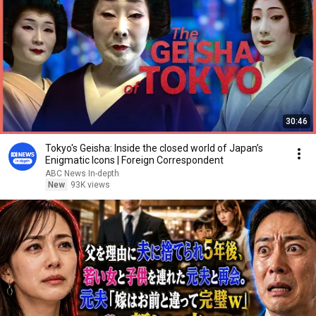
30:46
Tokyo's Geisha: Inside the closed world of Japan’s
Enigmatic Icons | Foreign Correspondent
ABC News In-depth
New
93K views