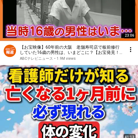
23:06
【お宝映像】60年前の大阪 老舗寿司店で板前修行
していた16歳の男性は、いまどこに？【お宝発見！
関西いまむかし】
ABCテレビニュース
•
1.9M views
41:13