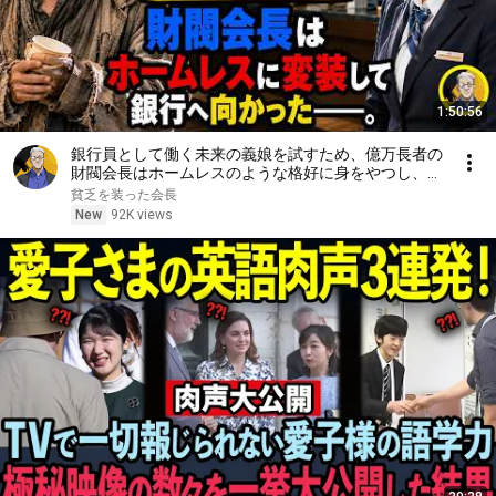
1:50:56
銀行員として働く未来の義娘を試すため、億万長者の
財閥会長はホームレスのような格好に身をやつし、銀
行へ向かった――。
貧乏を装った会長
New
92K views