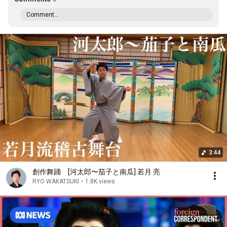
Comment...
3:44
創作舞踊 [河太郎〜茄子と南瓜] 若月 亮
RYO WAKATSUKI
•
1.8K views