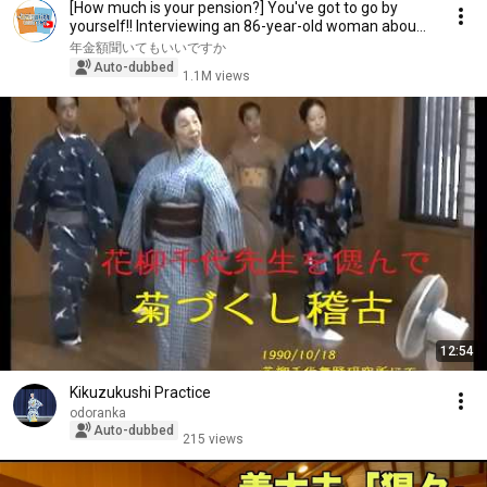
[How much is your pension?] You've got to go by
yourself!! Interviewing an 86-year-old woman abou...
年金額聞いてもいいですか
Auto-dubbed
1.1M views
12:54
Kikuzukushi Practice
odoranka
Auto-dubbed
215 views