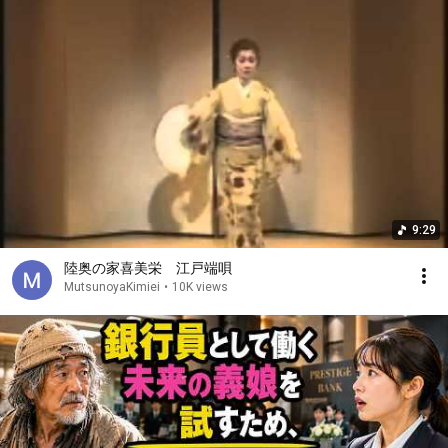
9:29
陸奥の家喜美栄 江戸端唄
MutsunoyaKimiei
•
10K views