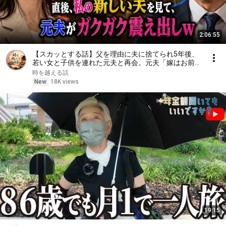
2:06:55
【スカッとする話】父を理由に夫に捨てられ5年後、
若い女と子供を連れた元夫と再会。元夫「嫁はお前と
違って完璧w」直後、私の新しい夫を見て、元夫がガ
時を越える話
クガク震え出しw【朗読】【スカッと】
New
18K views
19:15