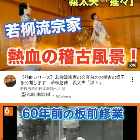
5:06
【熱血シリーズ】若柳流宗家の会直前のお稽古の様子
を公開します 若柳悠佳 義太夫「猩々」
若柳吉蔵の日本舞踊への扉
Auto-dubbed
2.8K views