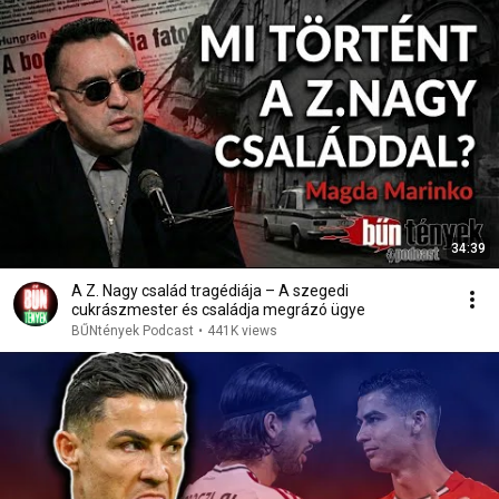
34:39
A Z. Nagy család tragédiája – A szegedi
cukrászmester és családja megrázó ügye
BŰNtények Podcast
•
441K views