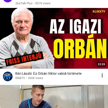
StarTalk Plus
•
857K views
33:09
Kéri László: Ez Orbán Viktor valódi története
KlikkTV
•
306K views