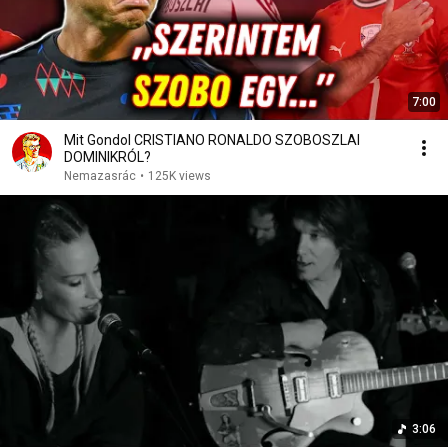
7:00
Mit Gondol CRISTIANO RONALDO SZOBOSZLAI
DOMINIKRÓL?
Nemazasrác
•
125K views
3:06