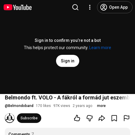
Open App
Sign in to confirm you’re not a bot
This helps protect our community.
Learn more
Sign in
Belmondo ft. VOLO - A fákról a formád jut eszembe
@
Belmondoband
170 likes
97K views
2 years ago
more
Subscribe
Comments
7