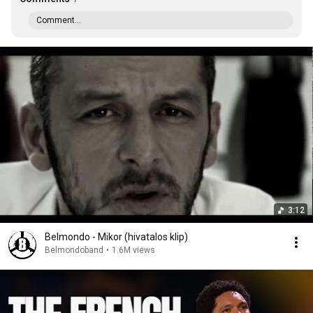
Comment...
3:12
Belmondo - Mikor (hivatalos klip)
Belmondoband
•
1.6M views