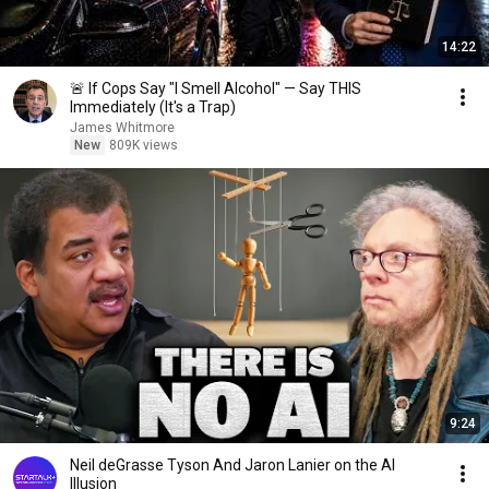
14:22
🚨 If Cops Say "I Smell Alcohol" — Say THIS
Immediately (It's a Trap)
James Whitmore
New
809K views
9:24
Neil deGrasse Tyson And Jaron Lanier on the AI
Illusion