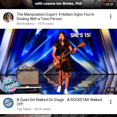
1:03:21
The Manipulation Expert: 4 Hidden Signs You’re
Dealing With a Toxic Person
Mel Robbins
•
797K views
5:24
A Quiet Girl Walked On Stage… A ROCKSTAR Walked
Off!
Top Talent
•
431K views