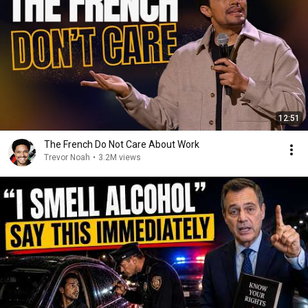
12:51
The French Do Not Care About Work
Trevor Noah
•
3.2M views