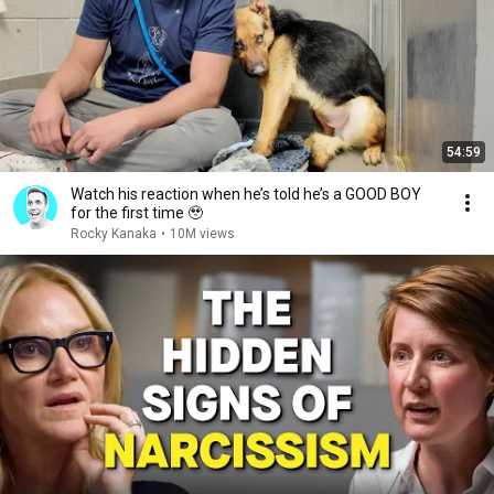
54:59
Watch his reaction when he’s told he’s a GOOD BOY
for the first time 🥹
Rocky Kanaka
•
10M views