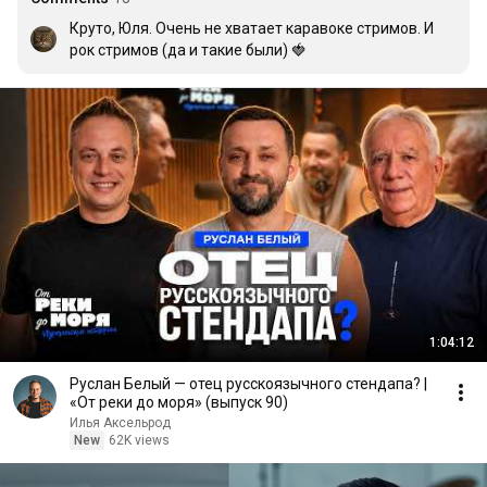
Круто, Юля. Очень не хватает каравоке стримов. И 
рок стримов (да и такие были) 🍓
1:04:12
Руслан Белый — отец русскоязычного стендапа? |
«От реки до моря» (выпуск 90)
Илья Аксельрод
New
62K views