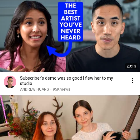
23:13
Subscriber's demo was so good I flew her to my
studio
ANDREW HUANG
•
95K views