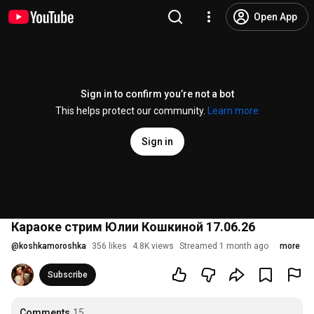
Open App
Sign in to confirm you’re not a bot
This helps protect our community.
Learn more
Sign in
Караоке стрим Юлии Кошкиной 17.06.26
@
koshkamoroshka
356 likes
4.8K views
Streamed 1 month ago
more
Subscribe
Comments
15