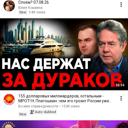
Споём? 07.08.26
Юлия Кошкина
New
3.8K views
56:54
155 долларовых миллиардеров, остальным -
МРОТ! Н. Платошкин: чем это грозит России уже
завтра!
Во имя справедливости
•
153K views
Auto-dubbed
New