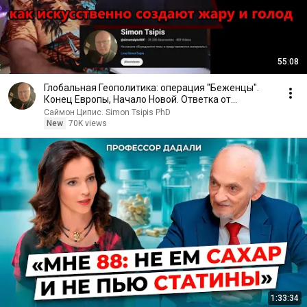
55:08
Глобальная Геополитика: операция "Беженцы".
Конец Европы, Начало Новой. Ответка от
Нетаниягу?
Саймон Ципис. Simon Tsipis PhD
New
70K views
1:33:34