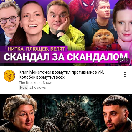
25:08
Клип Монеточки возмутил противников ИИ,
Колобок возмутил всех
The Breakfast Show
New
21K views