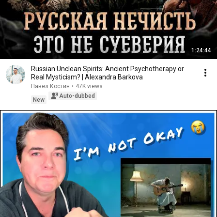
1:24:44
Russian Unclean Spirits: Ancient Psychotherapy or
Real Mysticism? | Alexandra Barkova
Павел Костин
•
47K views
Auto-dubbed
New