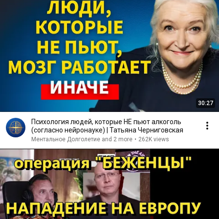
30:27
Психология людей, которые НЕ пьют алкоголь
(согласно нейронауке) | Татьяна Черниговская
Ментальное Долголетие and 2 more
•
262K views