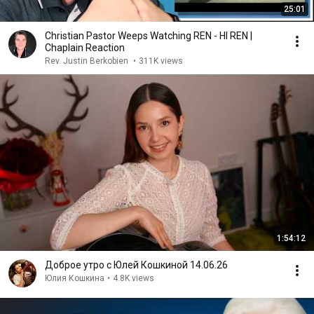
25:01
Christian Pastor Weeps Watching REN - HI REN |
Chaplain Reaction
Rev. Justin Berkobien
•
311K views
1:54:12
Доброе утро с Юлей Кошкиной 14.06.26
Юлия Кошкина
•
4.8K views