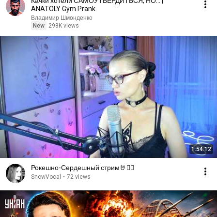
Качки хотели САМОУТВЕРДИТЬСЯ, НО... |
ANATOLY Gym Prank
Владимир Шмонденко
New
298K views
1:54:12
Рокешно-Сердешный стрим🤘❤️‍🔥
SnowVocal
•
72 views