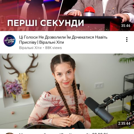
35:46
Ці Голоси Не Дозволили Їм Дочекатися Навіть
Приспіву | Віральні Хіти
Віральні Хіти
•
88K views
2:35:44