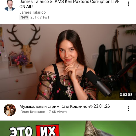
James Talarico SLAMS Ken Paxton's Corruption LIVE
ON AIR
James Talarico
New
231K views
3:03:58
Музыкальный стрим Юли Кошкиной✨23.01.26
Юлия Кошкина
•
7.6K views