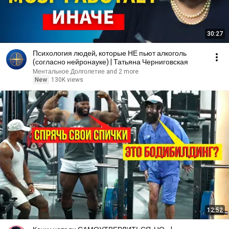
30:27
Психология людей, которые НЕ пьют алкоголь
(согласно нейронауке) | Татьяна Черниговская
Ментальное Долголетие and 2 more
New
130K views
12:52