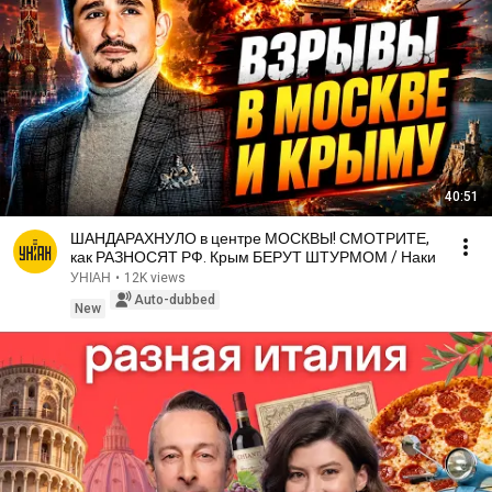
40:51
ШАНДАРАХНУЛО в центре МОСКВЫ! СМОТРИТЕ,
как РАЗНОСЯТ РФ. Крым БЕРУТ ШТУРМОМ / Наки
УНІАН
•
12K views
Auto-dubbed
New