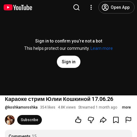
Open App
Sign in to confirm you’re not a bot
This helps protect our community.
Learn more
Sign in
Караоке стрим Юлии Кошкиной 17.06.26
@
koshkamoroshka
354 likes
4.8K views
Streamed 1 month ago
more
Subscribe
Comments
15