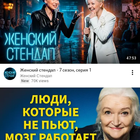
47:53
Женский стендап - 7 сезон, серия 1
Женский Стендап
New
70K views