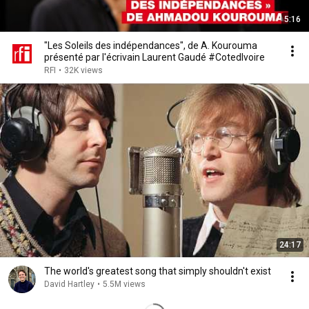
5:16
"Les Soleils des indépendances", de A. Kourouma
présenté par l'écrivain Laurent Gaudé #CotedIvoire
RFI
•
32K views
24:17
The world's greatest song that simply shouldn't exist
David Hartley
•
5.5M views