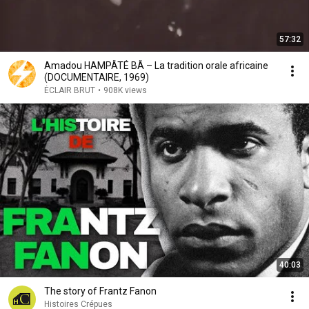
57:32
Amadou HAMPÂTÉ BÂ – La tradition orale africaine
(DOCUMENTAIRE, 1969)
ÉCLAIR BRUT
•
908K views
40:03
The story of Frantz Fanon
Histoires Crépues