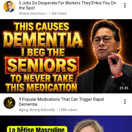
5 Jobs So Desperate For Workers They'll Hire You On
the Spot
Shane Hummus
•
1.5M views
25:45
9 Popular Medications That Can Trigger Rapid
Dementia
Aging Strong Naturally
•
158K views