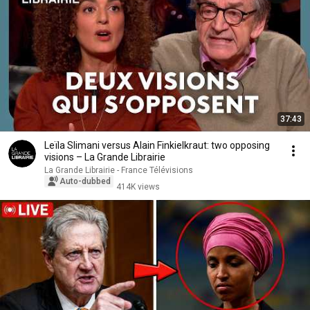
37:43
Leïla Slimani versus Alain Finkielkraut: two opposing
visions – La Grande Librairie
La Grande Librairie - France Télévisions
Auto-dubbed
414K views