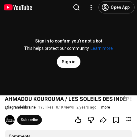
Open App
Sign in to confirm you’re not a bot
This helps protect our community.
Learn more
Sign in
AHMADOU KOUROUMA / LES SOLEILS DES INDÉPENDA
@
lagrandelibrairie
193 likes
8.1K views
2 years ago
more
Subscribe
Comments