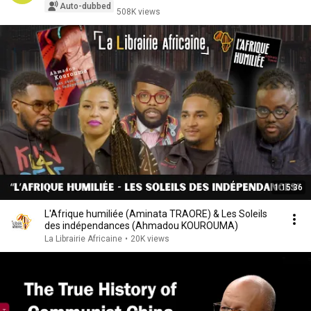
Auto-dubbed
508K views
1:15:36
L'Afrique humiliée (Aminata TRAORE) & Les Soleils
des indépendances (Ahmadou KOUROUMA)
La Librairie Africaine
•
20K views