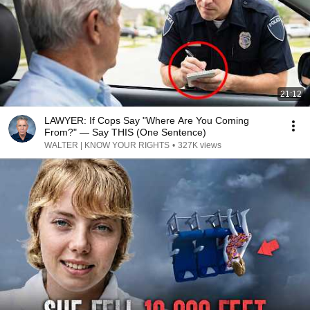
21:12
LAWYER: If Cops Say "Where Are You Coming
From?" — Say THIS (One Sentence)
WALTER | KNOW YOUR RIGHTS
•
327K views