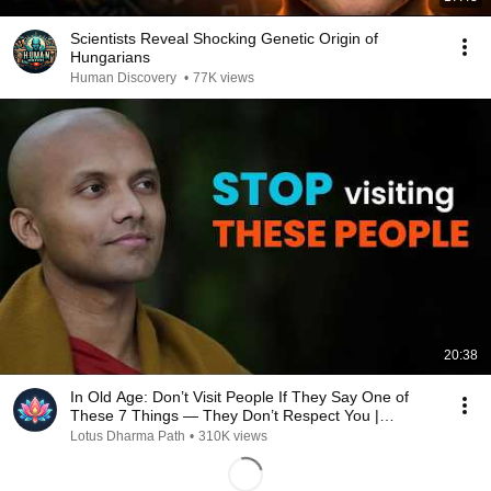
Scientists Reveal Shocking Genetic Origin of
Hungarians
Human Discovery
•
77K views
20:38
In Old Age: Don’t Visit People If They Say One of
These 7 Things — They Don’t Respect You |
Buddhism
Lotus Dharma Path
•
310K views