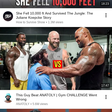
18:23
She Fell 10,000 ft And Survived The Jungle: The
Juliane Koepcke Story
How to Survive Show
•
1.3M views
17:47
This Guy Beat ANATOLY | Gym CHALLENGE Went
Wrong
ANATOLY
•
5.6M views