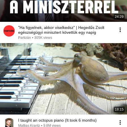
24:29
"Ha figyelnek, akkor viselkedsz" | Hegedűs Zsolt
egészségügyi minisztert követtük egy napig
Partizán
•
305K views
18:15
I taught an octopus piano (It took 6 months)
Mattias Krantz
•
9.8M views