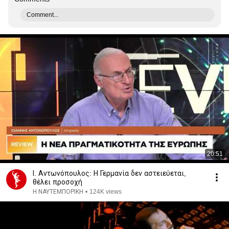
Comment...
20:51
Ι. Αντωνόπουλος: Η Γερμανία δεν αστειεύεται,
θέλει προσοχή
Η ΝΑΥΤΕΜΠΟΡΙΚΗ
•
124K views