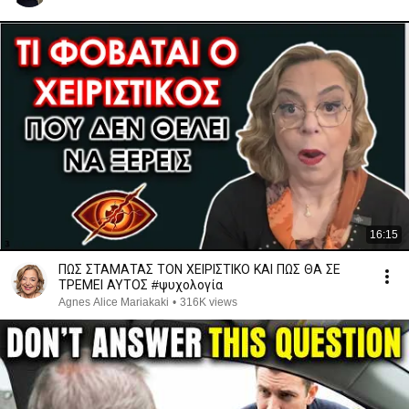
16:15
ΠΩΣ ΣΤΑΜΑΤΑΣ ΤΟΝ ΧΕΙΡΙΣΤΙΚΟ ΚΑΙ ΠΩΣ ΘΑ ΣΕ
ΤΡΕΜΕΙ ΑΥΤΟΣ #ψυχολογία
Agnes Alice Mariakaki
•
316K views