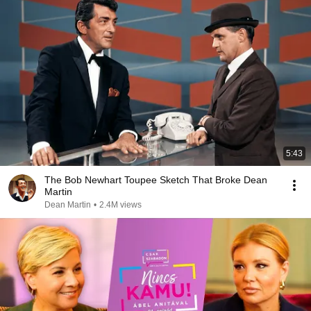
5:43
The Bob Newhart Toupee Sketch That Broke Dean
Martin
Dean Martin
•
2.4M views