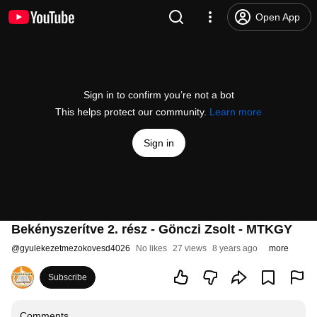
Open App
Sign in to confirm you’re not a bot
This helps protect our community.
Learn more
Sign in
Bekényszerítve 2. rész - Gönczi Zsolt - MTKGY
@
gyulekezetmezokovesd4026
No likes
27 views
8 years ago
more
Subscribe
Comments