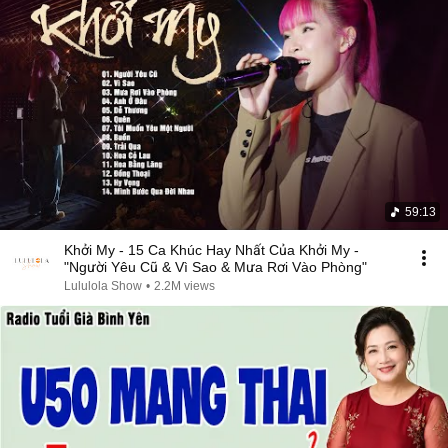
59:13
Khởi My - 15 Ca Khúc Hay Nhất Của Khởi My -
"Người Yêu Cũ & Vì Sao & Mưa Rơi Vào Phòng"
Lululola Show
•
2.2M views