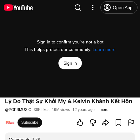
Open App
Sign in to confirm you’re not a bot
This helps protect our community.
Learn more
Sign in
Lý Do Thật Sự Khởi My & Kelvin Khánh Kết Hôn
@
POPSMUSIC
38K likes
19M views
12 years ago
more
Subscribe
Comments
3.7K