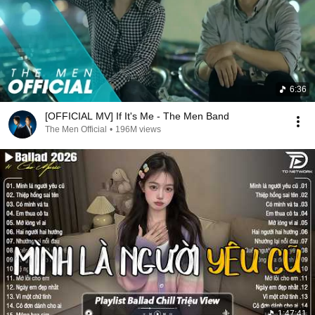
6:36
[OFFICIAL MV] If It's Me - The Men Band
The Men Official
•
196M views
1:47:41