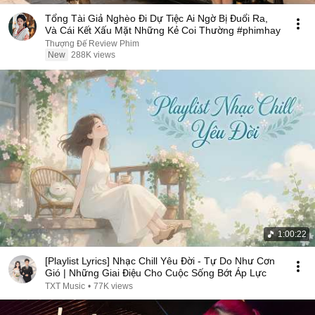
Tổng Tài Giả Nghèo Đi Dự Tiệc Ai Ngờ Bị Đuổi Ra,
Và Cái Kết Xấu Mặt Những Kẻ Coi Thường #phimhay
Thượng Đế Review Phim
New
288K views
1:00:22
[Playlist Lyrics] Nhạc Chill Yêu Đời - Tự Do Như Cơn
Gió | Những Giai Điệu Cho Cuộc Sống Bớt Áp Lực
TXT Music
•
77K views