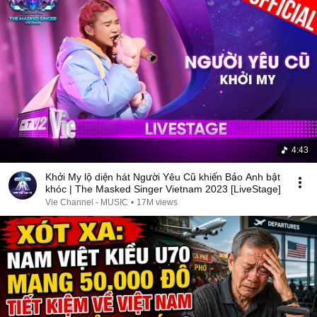
4:43
Khởi My lộ diện hát Người Yêu Cũ khiến Bảo Anh bật
khóc | The Masked Singer Vietnam 2023 [LiveStage]
Vie Channel - MUSIC
•
17M views