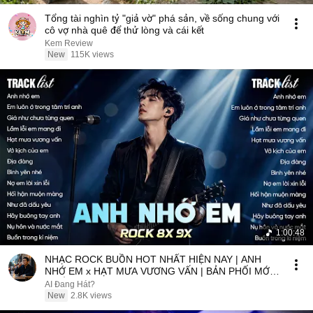
Tổng tài nghìn tỷ "giả vờ" phá sản, về sống chung với
cô vợ nhà quê để thử lòng và cái kết
Kem Review
New
115K views
1:00:48
NHẠC ROCK BUỒN HOT NHẤT HIỆN NAY | ANH
NHỚ EM x HẠT MƯA VƯƠNG VẤN | BẢN PHỐI MỚI
NHẤT
AI Đang Hát?
New
2.8K views