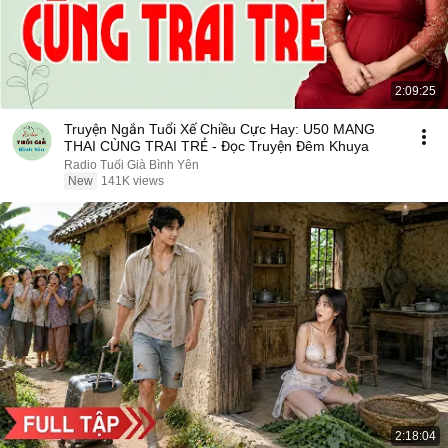
2:09:25
Truyện Ngắn Tuổi Xế Chiều Cực Hay: U50 MANG
THAI CÙNG TRAI TRẺ - Đọc Truyện Đêm Khuya
Radio Tuổi Già Bình Yên
New
141K views
2:18:04