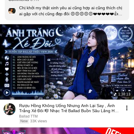
Chị khởi my thật xinh yêu ai cũng hợp ai cũng thích chị 
ai gặp với chị cũng đẹp đôi 😍😍😍😍😍❤️❤️❤️❤️❤️👍👍
👍👍👍😘😘😘😘😘
1:38:13
Rượu Hồng Không Uống Nhưng Anh Lại Say , Ánh
Trẳng Xẻ Đôi 🎼 Nhạc Trẻ Ballad Buồn Sâu Lắng Hay
2026
Ballad TTM
New
33K views