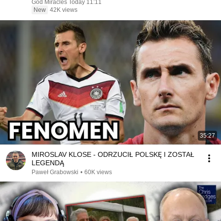
God Miracles Today 11:11
New
42K views
35:27
MIROSLAV KLOSE - ODRZUCIŁ POLSKĘ I ZOSTAŁ
LEGENDĄ
Paweł Grabowski
•
60K views