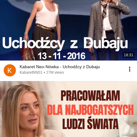
18:31
Kabaret Neo-Nówka - Uchodźcy z Dubaju
KabaretNN01
•
27M views