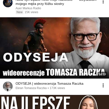
mojego męża przy łóżku siostry
Auer Markus Radio
New
15K views
54:19
ODYSEJA | wideorecenzja Tomasza Raczka
Ekran Tomasza Raczka
•
173K views