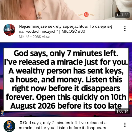
1:27:23
Najciemniejsze sekrety superjachtów. To dzieje się
na "wodach niczyich" | MIŁOŚĆ #30
Miłość
•
208K views
1:00:14
🧾God says, only 7 minutes left. I’ve released a
miracle just for you. Listen before it disappears