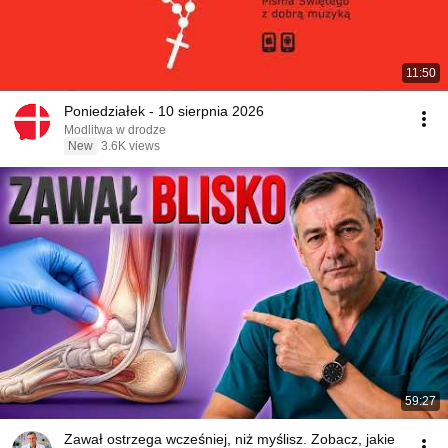
11:50
Poniedziałek - 10 sierpnia 2026
Modlitwa w drodze
New
3.6K views
59:27
Zawał ostrzega wcześniej, niż myślisz. Zobacz, jakie