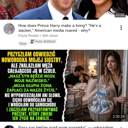
24:02
How does Prince Harry make a living? "He's a
slacker," American media roared - why?
Paula Rodak
•
38K views
Auto-dubbed
New
2:30:26
Nasz syn będzie nosił moje nazwisko” — usłyszałam