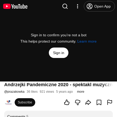
Open App
Sign in to confirm you’re not a bot
This helps protect our community.
Learn more
Sign in
Andrzejki Pandemiczne 2020 - spektakl muzyczny 
@
prazakowka
36 likes
921 views
5 years ago
more
Subscribe
Comments
5