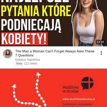
14:36
The Man a Woman Can't Forget Always Asks These
7 Questions
Kobieca Tajemnica
New
111 views