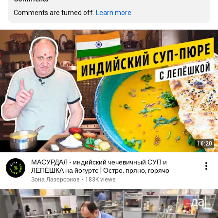
Comments are turned off. 
Learn more
16:20
МАСУРДАЛ - индийский чечевичный СУП и
ЛЕПЁШКА на йогурте | Остро, пряно, горячо
Зона Лазерсoнов
•
183K views