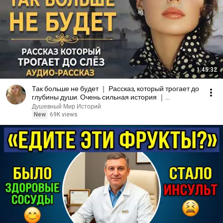
1:45:32
Так больше не будет ｜ Рассказ, который трогает до
глубины души. Очень сильная история ｜
Аудиорассказ
Душевный Мир Историй
New
69K views