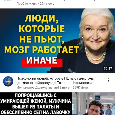
ПроСто кухня
•
29K views
30:27
Психология людей, которые НЕ пьют алкоголь
(согласно нейронауке) | Татьяна Черниговская
Ментальное Долголетие and 2 more
•
269K views