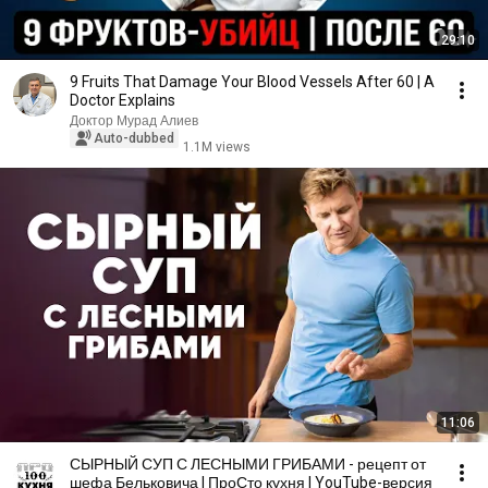
29:10
9 Fruits That Damage Your Blood Vessels After 60 | A
Doctor Explains
Доктор Мурад Алиев
Auto-dubbed
1.1M views
11:06
СЫРНЫЙ СУП С ЛЕСНЫМИ ГРИБАМИ - рецепт от
шефа Бельковича | ПроСто кухня | YouTube-версия