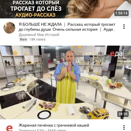
1:56:14
Я БОЛЬШЕ НЕ ЖДАЛА ｜ Рассказ, который трогает
до глубины души. Очень сильная история ｜ Аудио
рассказ
Душевный Мир Историй
New
18K views
28:30
Жареная печёнка с гречневой кашей
Телеканал ЕДА
•
566K views