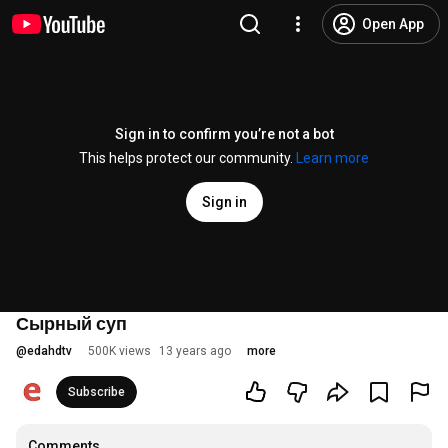
Open App
Sign in to confirm you’re not a bot
This helps protect our community.
Learn more
Sign in
Сырный суп
@
edahdtv
500K views
13 years ago
more
Subscribe
Comments