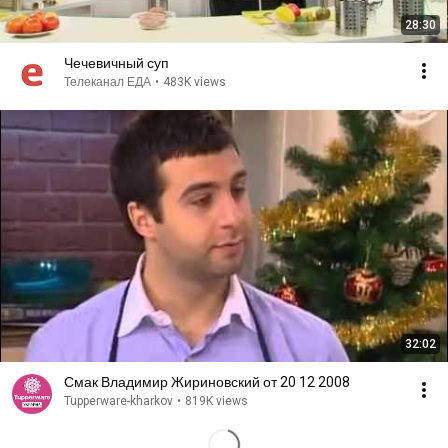
28:30
Чечевичный суп
Телеканал ЕДА
•
483K views
32:02
Смак Владимир Жириновский от 20 12 2008
Tupperware-kharkov
•
819K views