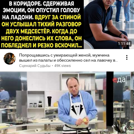
1:11:48
Попрощавшись с умирающей женой, мужчина
вышел из палаты и обессиленно сел на лавочку в
коридоре...
Сценарий Судьбы
•
49K views