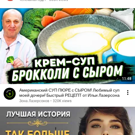
11:48
Американский СУП ПЮРЕ с СЫРОМ! Любимый суп
моей дочери! Быстрый РЕЦЕПТ от Ильи Лазерсона
Зона Лазерсoнов
•
320K views