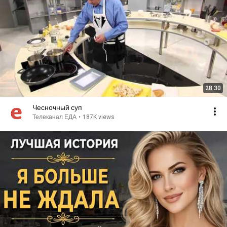
28:30
Чесночный суп
Телеканал ЕДА
•
187K views