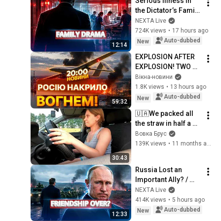
Serious Illness in 
продуктів
the Dictator’s Family 
/ Ukrainian Forces 
NEXTA Live
Hold a Military 
724K views
•
17 hours ago
Parade in Crimea
Auto-dubbed
New
12:14
EXPLOSION AFTER 
EXPLOSION! TWO 
OIL GIANTS UNDER 
Вікна-новини
ATTACK! SIVASH IN 
1.8K views
•
13 hours ago
THE BLACK SEA HIT! 
Auto-dubbed
New
59:32
| NEWS
🇺🇦We packed all 
the straw in half a 
day! Operation 
Вовка Брус
"Haystack" Luda at 
139K views
•
11 months ago
the wheel, 
30:43
Mykolayovych is ...
Russia Lost an 
Important Ally? / 
Military Forces 
NEXTA Live
Launch an Assault / 
414K views
•
5 hours ago
Zelensky 
Auto-dubbed
New
12:33
Outsmarted Putin