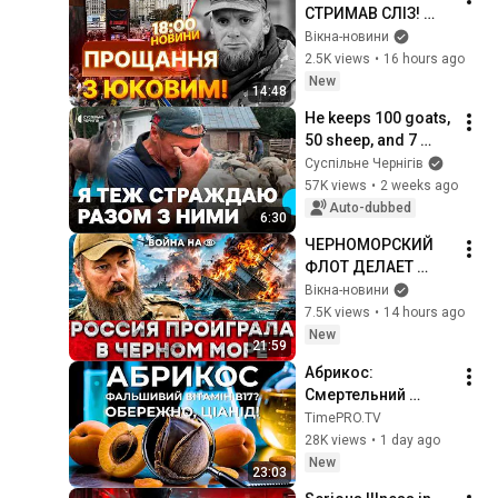
СТРИМАВ СЛІЗ! 
Тисячі людей 
Вікна-новини
прийшли провести 
2.5K views
•
16 hours ago
Олексія Юкова | 
New
14:48
НОВИНИ
He keeps 100 goats, 
50 sheep, and 7 
horses by himself in 
Суспільне Чернігів
the Chernihiv 
57K views
•
2 weeks ago
region: the story of 
Auto-dubbed
6:30
a dis...
ЧЕРНОМОРСКИЙ 
ФЛОТ ДЕЛАЕТ 
“БУЛЬ-БУЛЬ”: 
Вікна-новини
РОССИЯ БЕЗ 
7.5K views
•
14 hours ago
ФЛОТА УЖЕ НЕ 
New
21:59
МОЖЕТ ВЫВОЗИТЬ 
Абрикос: 
ЗЕРНО
Смертельний 
ціанід, фальшивий 
TimePRO.TV
Вітамін B17 та міфи 
28K views
•
1 day ago
про довголіття | 
New
23:03
Таємниці 