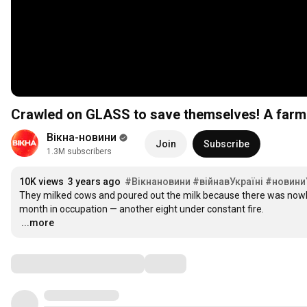
Crawled on GLASS to save themselves! A farm 
Вікна-новини
Join
Subscribe
1.3M subscribers
10K views
3 years ago
#Вікнановини
#війнавУкраїні
#новини
They milked cows and poured out the milk because there was nowhere
…
...more
Comments