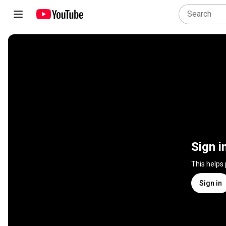
Sign i
This helps
Sign in