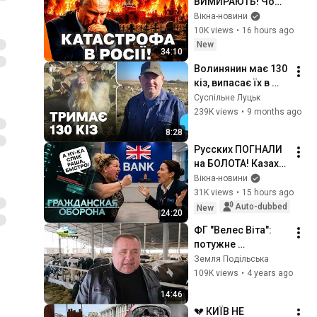
ВИМИРАЮТЬ! Чому 
ДИКУНСЬКІ 
Вікна-новини
НАКАЗИ Путіна НЕ 
10K views
•
16 hours ago
ЗУПИНЯТЬ 
New
34:10
СМЕРТНІСТЬ? Хто 
Волинянин має 130 
ЗАЛИШИТСЬЯ 
кіз, випасає їх в 
ВОЮВАТИ за РФ
електроогорожі та 
Суспільне Луцьк
разом з дружиною 
239K views
•
9 months ago
щодня доять 
8:28
тварин
Русских ПОГНАЛИ 
на БОЛОТА! Казахи 
ОТЛАВЛИВАЮТ 
Вікна-новини
зетников, грузины 
31K views
•
15 hours ago
УНИЗИЛИ 
Auto-dubbed
New
24:20
скрепных. Поляки 
ФГ "Велес Віта": 
ОДУМАЛИСЬ?
потужне 
тваринництво та 
Земля Подільська
підтримка сіл
109K views
•
4 years ago
14:46
💔 КИЇВ НЕ 