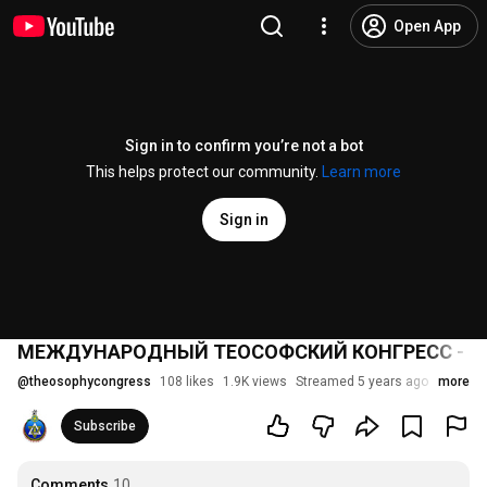
Open App
Sign in to confirm you’re not a bot
This helps protect our community.
Learn more
Sign in
МЕЖДУНАРОДНЫЙ ТЕОСОФСКИЙ КОНГРЕСС - 
@
theosophycongress
108 likes
1.9K views
Streamed 5 years ago
more
Subscribe
Comments
10