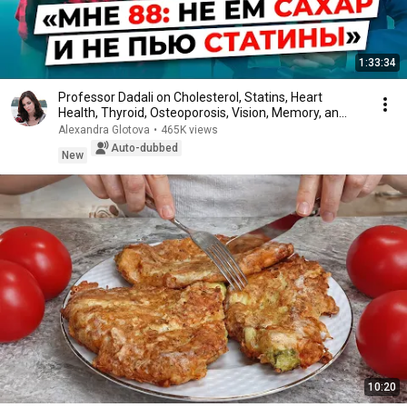
1:33:34
Professor Dadali on Cholesterol, Statins, Heart
Health, Thyroid, Osteoporosis, Vision, Memory, an...
Alexandra Glotova
•
465K views
Auto-dubbed
New
10:20