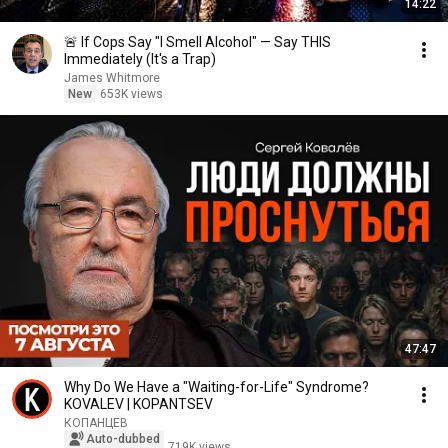
14:22
🚨 If Cops Say "I Smell Alcohol" — Say THIS
Immediately (It's a Trap)
James Whitmore
New
653K views
47:47
Why Do We Have a "Waiting-for-Life" Syndrome?
KOVALEV | KOPANTSEV
КОПАНЦЕВ
Auto-dubbed
719K views