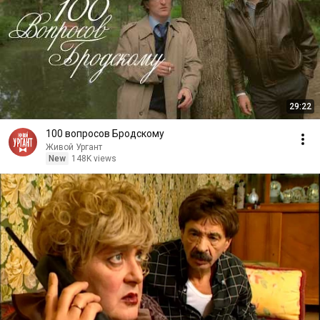
29:22
100 вопросов Бродскому
Живой Ургант
New
148K views