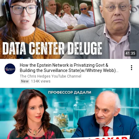
41:35
How the Epstein Network is Privatizing Govt &
Building the Surveillance State(w/Whitney Webb)
|TCHR
The Chris Hedges YouTube Channel
New
134K views