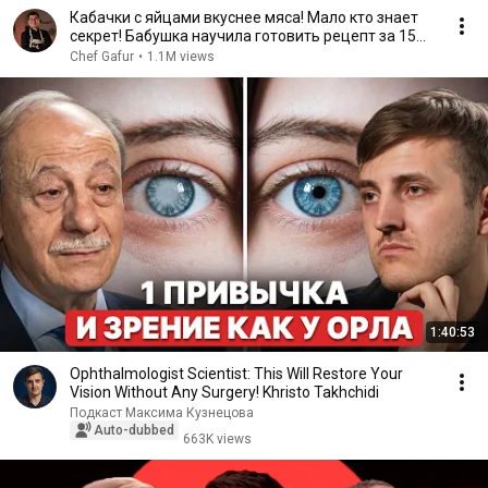
Кабачки с яйцами вкуснее мяса! Мало кто знает
секрет! Бабушка научила готовить рецепт за 15
минут
Chef Gafur
•
1.1M views
1:40:53
Ophthalmologist Scientist: This Will Restore Your
Vision Without Any Surgery! Khristo Takhchidi
Подкаст Максима Кузнецова
Auto-dubbed
663K views