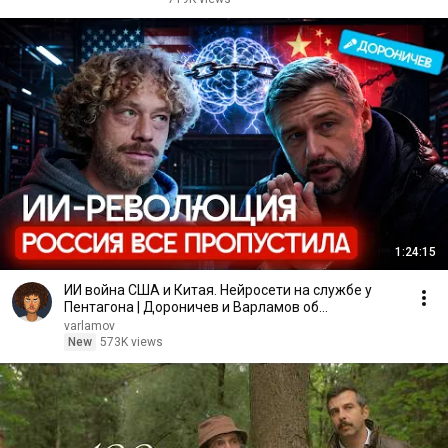
1:24:15
ИИ война США и Китая. Нейросети на службе у
Пентагона | Дороничев и Варламов об
инновациях в ИИ
varlamov
New
573K views