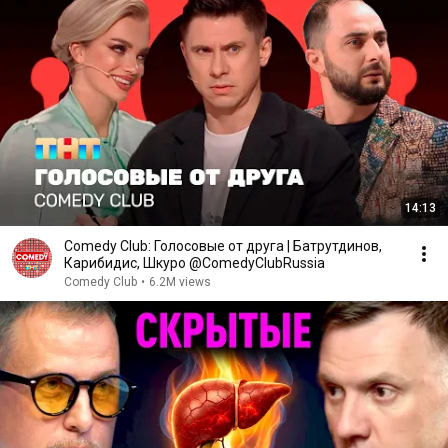
14:13
Comedy Club: Голосовые от друга | Батрутдинов,
Карибидис, Шкуро @ComedyClubRussia
Comedy Club
•
6.2M views