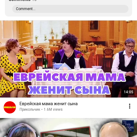
Comment...
14:05
Еврейская мама женит сына
Прикольчик
•
1.6M views