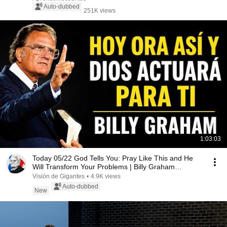
Auto-dubbed
251K views
1:03:03
Today 05/22 God Tells You: Pray Like This and He
Will Transform Your Problems | Billy Graham
Sermons
Visión de Gigantes
•
4.9K views
Auto-dubbed
New