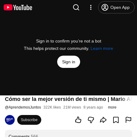
Open App
Sign in to confirm you’re not a bot
This helps protect our community.
Learn more
Sign in
Cómo ser la mejor versión de ti mismo | Mario Alo
@
AprendemosJuntos
322K likes
21M views
8 years ago
more
Subscribe
Comments
566