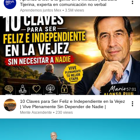
Tijerina, experta en comunicación no verbal
Aprendemos juntos Mex
•
3.5M views
57:01
10 Claves para Ser Feliz e Independiente en la Vejez
| Vive Plenamente Sin Depender de Nadie |
Mente Ascendente
•
230 views