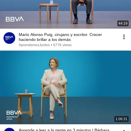
44:19
Mario Alonso Puig, cirujano y escritor. Crecer
haciendo brillar a los demás
AprendemosJuntos
•
677K views
1:06:31
Aprende a leer a la gente en 3 minutos | Bárbara