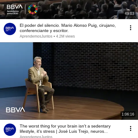
49:03
El poder del silencio. Mario Alonso Puig, cirujano,
conferenciante y escritor.
AprendemosJuntos
•
4.2M views
1:06:16
The worst thing for your brain isn't a sedentary
lifestyle, it's stress | José Luis Trejo, neuros...
AprendemosJuntos