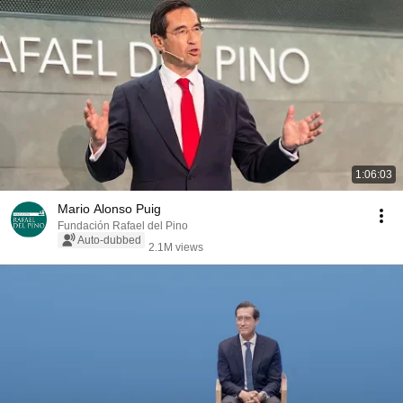
1:06:03
Mario Alonso Puig
Fundación Rafael del Pino
Auto-dubbed
2.1M views