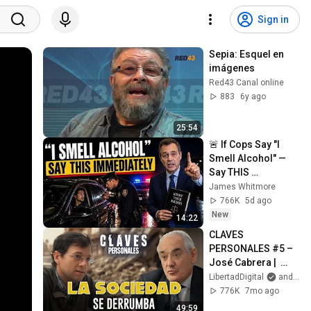
Sign in
Sepia: Esquel en 
imágenes
Red43 Canal online
883
6y ago
25:54
🚨 If Cops Say "I 
Smell Alcohol" — 
Say THIS 
Immediately (It's a 
James Whitmore
Trap)
766K
5d ago
New
14:22
CLAVES 
PERSONALES #5 – 
José Cabrera |  
“‘Hombres débiles, 
LibertadDigital
and esRadio
valores rotos’: 
776K
7mo ago
Nuestra sociedad 
49:59