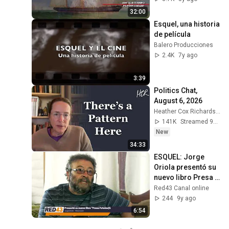
Madryn?
32:00
Esquel, una historia 
de película
Balero Producciones
2.4K
7y ago
3:39
Politics Chat, 
August 6, 2026
Heather Cox Richardson
141K
Streamed 9h ago
New
34:33
ESQUEL: Jorge 
Oriola presentó su 
nuevo libro Presa 
Futaleufú
Red43 Canal online
244
9y ago
6:54