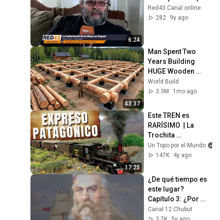
Red43 Canal online
282
9y ago
6:24
Man Spent Two 
Years Building 
HUGE Wooden 
House for his 
World Build
Family | Start to 
3.3M
1mo ago
Finish by 
43:37
@bjornbrenton
Este TREN es 
RARÍSIMO  | La 
Trochita 
Patagónica
Un Topo por el Mundo
147K
4y ago
17:25
¿De qué tiempo es 
este lugar? 
Capítulo 3: ¿Por 
qué los galeses 
Canal 12 Chubut
desembarcaron en 
3.7K
5y ago