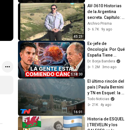
colapsa”
AV-3610 Historias 
de la Argentina 
secreta. Capítulo: El 
bosque de Esquel 
Archivo Prisma
en peligro
6.7K
9y ago
45:21
Ex-jefe de 
Oncología: Por Qué 
España Tiene 
Tantos Casos de 
Dr. Borja Bandera
Cáncer (la 
1.2M
3mo ago
respuesta, en tu 
1:18:30
plato)
El último rincón del 
país | Paula Bernini 
y TN en Esquel: la 
historia de La 
Todo Noticias
Trochita
21K
4y ago
16:01
Historia de ESQUEL 
| TREVELIN y los 