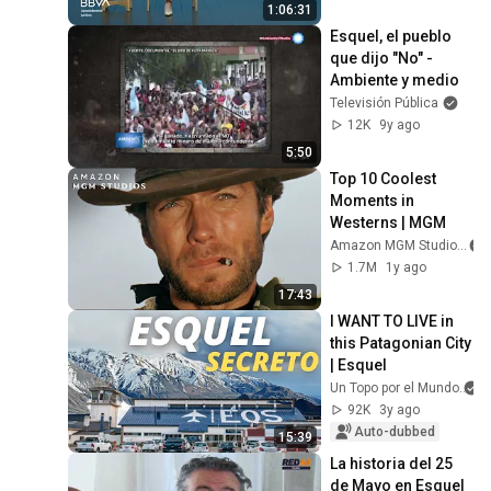
verbal
1:06:31
Esquel, el pueblo 
que dijo "No" - 
Ambiente y medio
Televisión Pública
12K
9y ago
5:50
Top 10 Coolest 
Moments in 
Westerns | MGM
Amazon MGM Studios
1.7M
1y ago
17:43
I WANT TO LIVE in 
this Patagonian City 
| Esquel
Un Topo por el Mundo
92K
3y ago
Auto-dubbed
15:39
La historia del 25 
de Mayo en Esquel