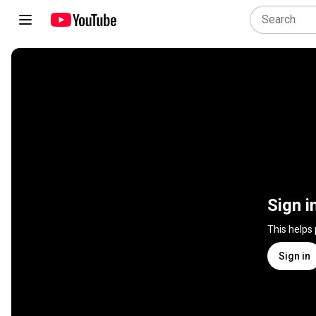
Sign i
This helps
Sign in