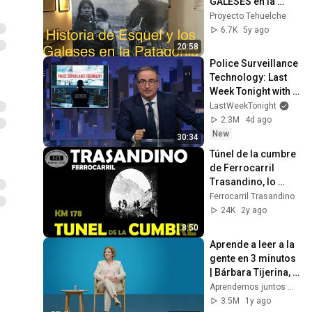
GALESES en la 
PATAGONIA + P.N. 
Proyecto Tehuelche
Los Alerces 
6.7K
5y ago
(Chubut)
20:58
Police Surveillance 
Technology: Last 
Week Tonight with 
John Oliver (HBO)
LastWeekTonight
2.3M
4d ago
New
30:34
Túnel de la cumbre 
de Ferrocarril 
Trasandino, lo 
recorrimos en 
Ferrocarril Trasandino
octubre de 2023
24K
2y ago
8:50
Aprende a leer a la 
gente en 3 minutos 
| Bárbara Tijerina, 
experta en 
Aprendemos juntos Mex
comunicación no 
3.5M
1y ago