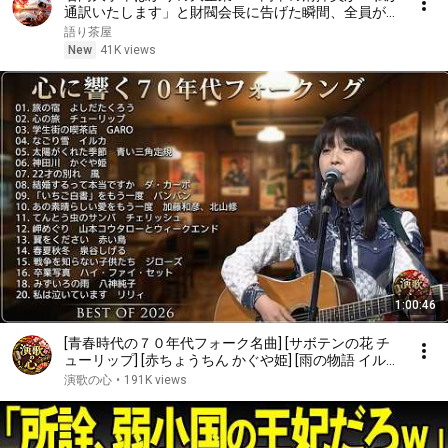
通訳いたします」と財閥会長に告げた瞬間、全員が嘲
笑した。しかし5分後、その場は静まり返った。#動
語り茶屋
エピソード#老後の物語 #家族の物語
New
41K views
1:00:46
[青春時代の７０年代フォーク名曲] [サボテンの花 チ
ューリップ] [赤ちょうちん かぐや姫] [雨の物語 イル
カ] [落陽 よしだたくろう] [精霊流し グレープ] [ささや
演歌の心
•
191K views
かなこの人生 風]他