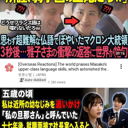
30:16
[Overseas Reactions] The world praises Masako's
upper-class language skills, which astonished the...
世界が驚くJAPAN
Auto-dubbed
1.2M views