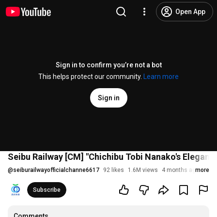
Open App
Sign in to confirm you’re not a bot
This helps protect our community.
Learn more
Sign in
Seibu Railway [CM] "Chichibu Tobi Nanako's Elegance
@
seiburailwayofficialchanne6617
92 likes
1.6M views
4 months ago
more
Subscribe
Comments