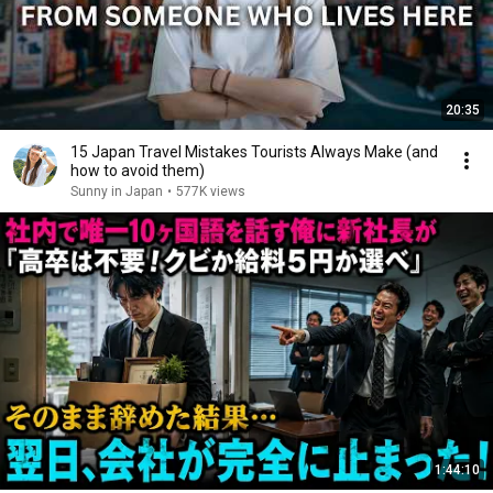
20:35
15 Japan Travel Mistakes Tourists Always Make (and
how to avoid them)
Sunny in Japan
•
577K views
1:44:10