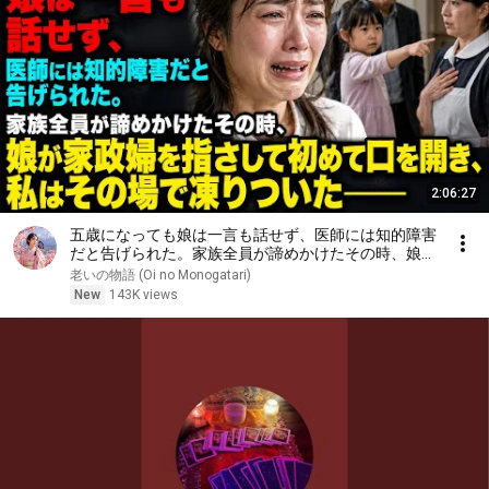
2:06:27
五歳になっても娘は一言も話せず、医師には知的障害
だと告げられた。家族全員が諦めかけたその時、娘が
家政婦を指さして初めて口を開き、私はその場で凍り
老いの物語 (Oi no Monogatari)
ついた――
New
143K views