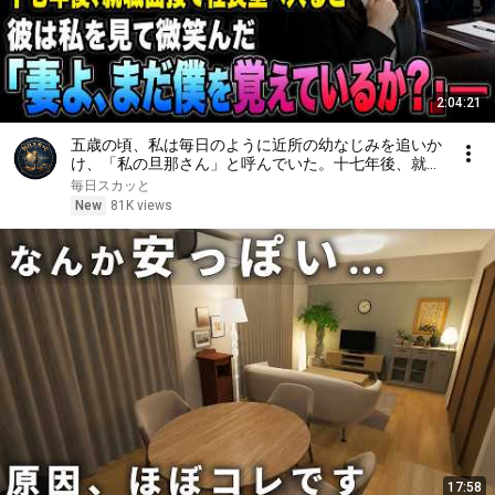
2:04:21
五歳の頃、私は毎日のように近所の幼なじみを追いか
け、「私の旦那さん」と呼んでいた。十七年後、就職
面接で社長室へ入ると、彼は私を見て微笑んだ。「妻
毎日スカッと
よ、まだ僕を覚えているか？」――
New
81K views
17:58