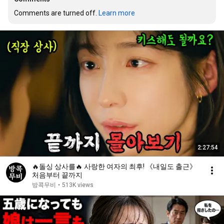
Comments are turned off. 
Learn more
2:27:54
🔥돌싱 상사를🔥 사랑한 여자의 최후! 《내일도 출근》
처음부터 끝까지
방콕무비
•
513K views