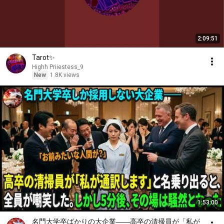
2:09:51
Tarot✨
Highh Priiestess_9
New
1.8K views
1:53:00
名門大学卒ばかりの大企業――高卒の清掃員が「私が