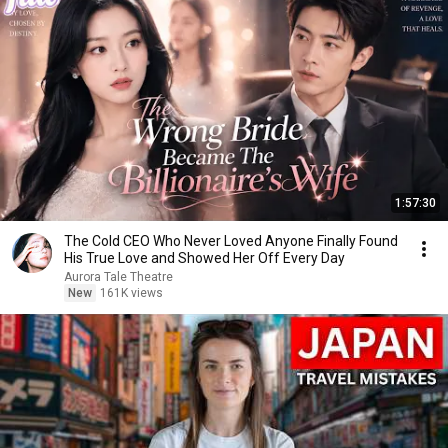
1:57:30
The Cold CEO Who Never Loved Anyone Finally Found
His True Love and Showed Her Off Every Day
Aurora Tale Theatre
New
161K views