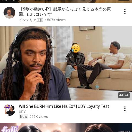
【9割が勘違い!?】部屋が安っぽく見える本当の原
因、ほぼコレです
インテリア王国
•
507K views
44:24
Will She BURN Him Like His Ex? | UDY Loyalty Test
UDY
New
966K views