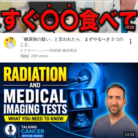
18:29
「糖尿病の疑い」と言われたら、まずやるべき３つの
こと。
ドクターハッシー/内科医 橋本将吉
New
29K views
13:33