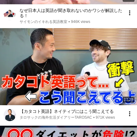
なぜ日本人は英語が聞き取れないのかワシが解説した
る！
サイモンのイキれる英語教室
•
946K views
17:28
【カタコト英語】ネイティブにはこう聞こえてる
タロサックの海外生活ダイアリーTAROSAC
•
971K views