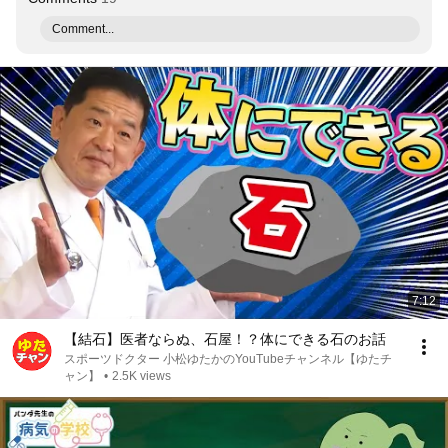
Comment...
7:12
【結石】医者ならぬ、石屋！？体にできる石のお話
スポーツドクター 小松ゆたかのYouTubeチャンネル【ゆたチ
ャン】
•
2.5K views