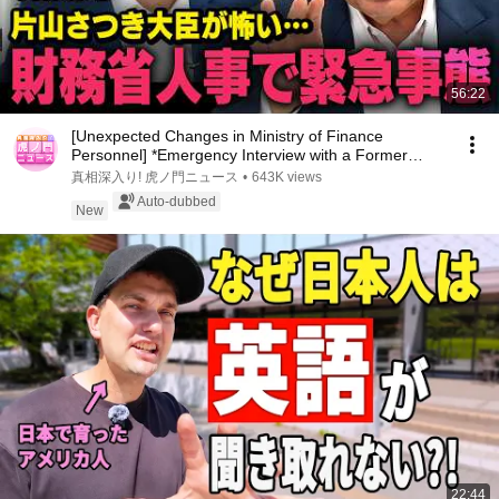
56:22
[Unexpected Changes in Ministry of Finance
Personnel] *Emergency Interview with a Former
Bureaucr...
真相深入り! 虎ノ門ニュース
•
643K views
Auto-dubbed
New
22:44