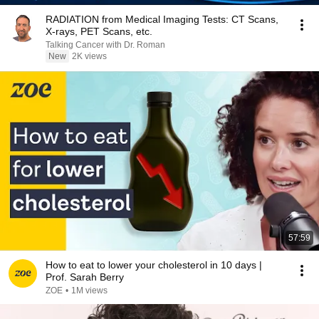
RADIATION from Medical Imaging Tests: CT Scans,
X-rays, PET Scans, etc.
Talking Cancer with Dr. Roman
New
2K views
57:59
How to eat to lower your cholesterol in 10 days |
Prof. Sarah Berry
ZOE
•
1M views