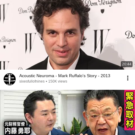
20:44
Acoustic Neuroma - Mark Ruffalo's Story - 2013
sixesfullofnines
•
150K views