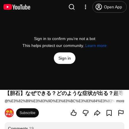
Open App
Sign in to confirm you’re not a bot
This helps protect our community.
Learn more
Sign in
【胆石】なぜできる？どのような症状が出る？超専門
@
%E3%82%B9%E3%83%9D%E3%83%BC%E3%83%84%E3%83%89%E3%
more
Subscribe
Comments
19