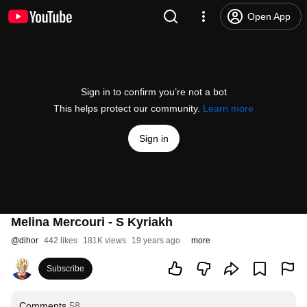
Open App
Sign in to confirm you’re not a bot
This helps protect our community.
Learn more
Sign in
Melina Mercouri - S Kyriakh
@
dihor
442 likes
181K views
19 years ago
more
Subscribe
Comments
58