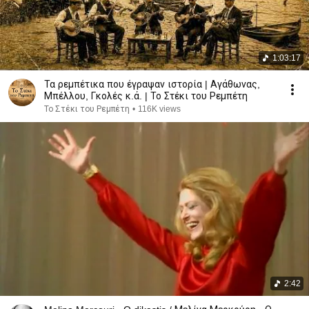
1:03:17
Τα ρεμπέτικα που έγραψαν ιστορία | Αγάθωνας,
Μπέλλου, Γκολές κ.ά. | Το Στέκι του Ρεμπέτη
Το Στέκι του Ρεμπέτη
•
116K views
2:42