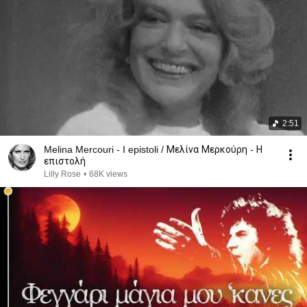
2:51
Melina Mercouri - I epistoli / Μελίνα Μερκούρη - Η
επιστολή
Lilly Rose
•
68K views