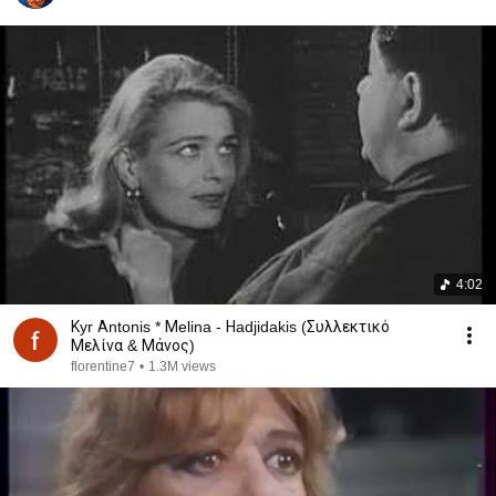
4:02
Κyr Αntonis * Μelina - Ηadjidakis (Συλλεκτικό
Μελίνα & Μάνος)
florentine7
•
1.3M views