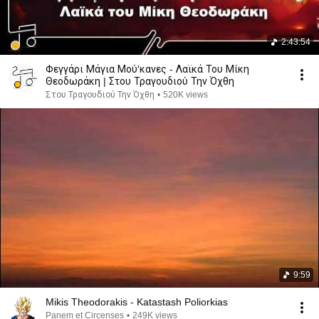
2:43:54
Φεγγάρι Μάγια Μού'κανες - Λαϊκά Του Μίκη
Θεοδωράκη | Στου Τραγουδιού Την Όχθη
Στου Τραγουδιού Την Όχθη
•
520K views
9:59
Mikis Theodorakis - Katastash Poliorkias
Panem et Circenses
•
249K views