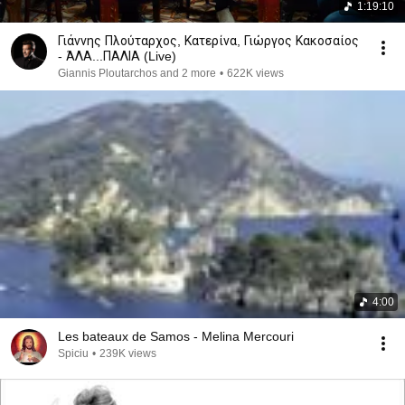
1:19:10
Γιάννης Πλούταρχος, Κατερίνα, Γιώργος Κακοσαίος
- ΆΛΑ...ΠΑΛΙΑ (Live)
Giannis Ploutarchos and 2 more
•
622K views
4:00
Les bateaux de Samos - Melina Mercouri
Spiciu
•
239K views