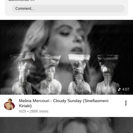
Comment...
4:07
Melina Mercouri - Cloudy Sunday (Sinefiasmeni
Kiriaki)
m29
•
288K views