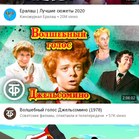
Ералаш | Лучшие сюжеты 2020
Киножурнал Ералаш
•
20M views
2:06:02
Волшебный голос Джельсомино (1978)
Советские фильмы, спектакли и телепередачи
•
57K views