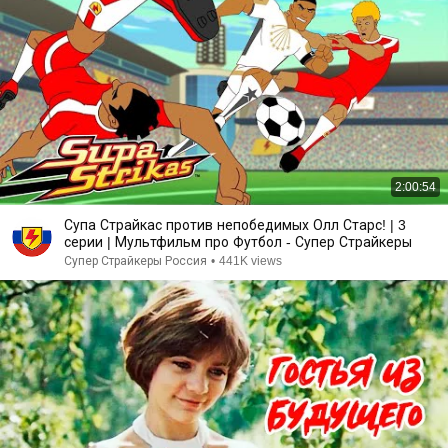
2:00:54
Супа Страйкас против непобедимых Олл Старс! | 3
серии | Мультфильм про Футбол - Супер Страйкеры
Супер Страйкеры Россия
•
441K views