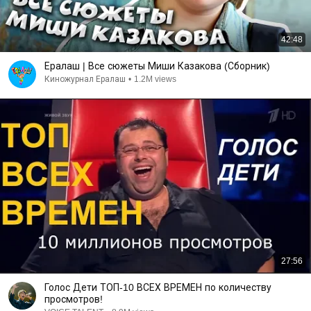
42:48
Ералаш | Все сюжеты Миши Казакова (Сборник)
Киножурнал Ералаш
•
1.2M views
27:56
Голос Дети ТОП-10 ВСЕХ ВРЕМЕН по количеству
просмотров!