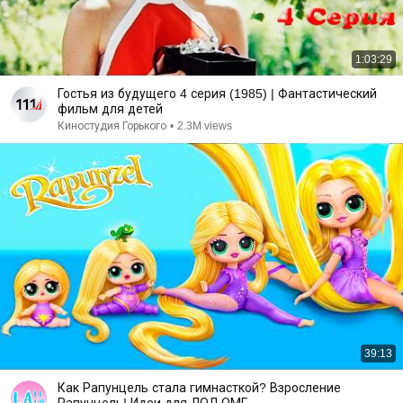
1:03:29
Гостья из будущего 4 серия (1985) | Фантастический
фильм для детей
Киностудия Горького
•
2.3M views
39:13
Как Рапунцель стала гимнасткой? Взросление