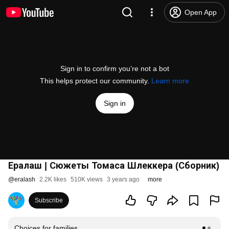
Open App
Sign in to confirm you’re not a bot
This helps protect our community.
Learn more
Sign in
Ералаш | Сюжеты Томаса Шлеккера (Сборник)
@
eralash
2.2K likes
510K views
3 years ago
more
Subscribe
Choices for families