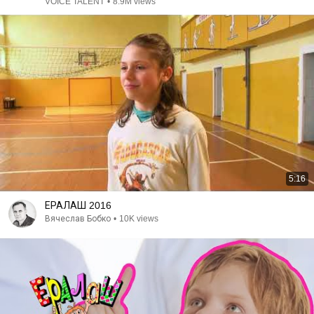
VOICE TALENT
•
8.9M views
5:16
ЕРАЛАШ 2016
Вячеслав Бобко
•
10K views