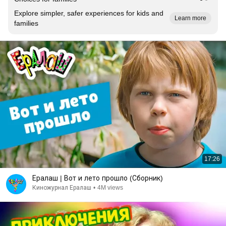
Explore simpler, safer experiences for kids and
Learn more
families
17:26
Ералаш | Вот и лето прошло (Сборник)
Киножурнал Ералаш
•
4M views