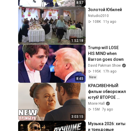
8:57
Золотой Юбилей
Nstudio2010
108K
11y ago
1:52:18
Trump will LOSE 
HIS MIND when 
Barron goes down
David Pakman Show
195K
17h ago
New
8:45
КРАСИВЕННЫЙ 
фильм обворожил 
ютуб! ВТОРОЕ 
ДЫХАНИЕ Русские 
Movie Hall
мелодрамы 2018, 
15M
7y ago
фильмы 1080 HD
3:03:15
Музыка 2026: хиты 
и трендовые 