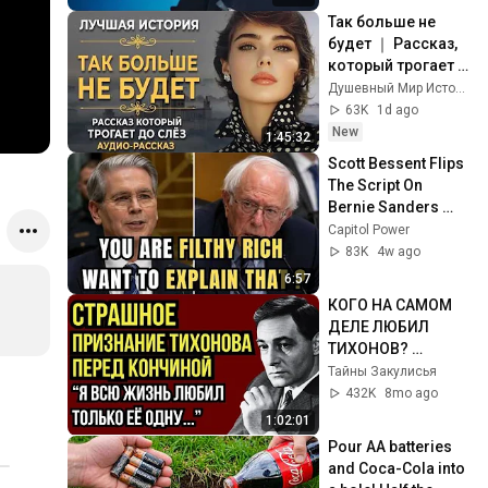
Черниговская
Так больше не 
будет ｜ Рассказ, 
который трогает 
до глубины души. 
Душевный Мир Историй
Очень сильная 
63K
1d ago
история ｜ 
New
1:45:32
Аудиорассказ
Scott Bessent Flips 
The Script On 
Bernie Sanders 
With One Biden 
Capitol Power
Question
83K
4w ago
6:57
КОГО НА САМОМ 
ДЕЛЕ ЛЮБИЛ 
ТИХОНОВ? 
ПОСЛЕДНИЕ 
Тайны Закулисья
СЛОВА АКТЕРА 
432K
8mo ago
РАСКРЫЛИ ТАЙНУ, 
1:02:01
КОТОРУЮ 
Pour AA batteries 
СКРЫВАЛИ 50 ЛЕТ!
and Coca-Cola into 