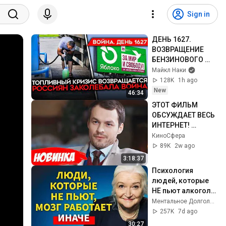
Sign in
ДЕНЬ 1627. 
ВОЗВРАЩЕНИЕ 
БЕНЗИНОВОГО 
КРИЗИСА/ ПУТИН 
Майкл Наки
БОИТСЯ ДРОНОВ/ 
128K
1h ago
РОССИЯН 
New
46:34
ЗАКОЛЕБАЛА 
ЭТОТ ФИЛЬМ 
ВОЙНА/ ГОРЯТ 
ОБСУЖДАЕТ ВЕСЬ 
НПЗ
ИНТЕРНЕТ! 
СМОТРЕТЬ ВСЕМ! | 
КиноCфера
Мой милый 
89K
2w ago
найденыш
3:18:37
Психология 
людей, которые 
НЕ пьют алкоголь 
(согласно 
Ментальное Долголетие and 2 more
нейронауке) | 
257K
7d ago
Татьяна 
30:27