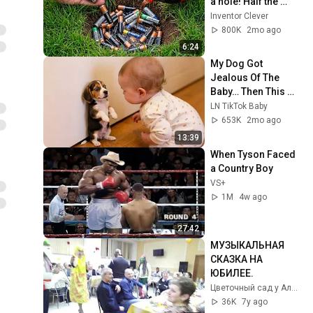
a hole! Half the 
world will be 
Inventor Clever
amazed!  Clever 
800K
2mo ago
Inventor
6:24
My Dog Got 
Jealous Of The 
Baby… Then This 
Happened 😂🐶
LN TikTok Baby
653K
2mo ago
13:39
When Tyson Faced 
a Country Boy
VS+
1M
4w ago
27:42
МУЗЫКАЛЬНАЯ 
СКАЗКА НА 
ЮБИЛЕЕ.
Цветочный сад у Алёнушки.
36K
7y ago