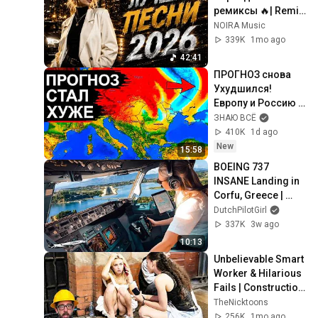
ремиксы 🔥| Remix 
2026 #хит 
NOIRA Music
#лучшиепесни 
339K
1mo ago
#песни #remix 
42:41
#музыка
ПРОГНОЗ снова 
Ухудшился! 
Европу и Россию 
ждут резкие 
ЗНАЮ ВСЁ
перемены. Новый 
410K
1d ago
удар на подходе
New
15:58
BOEING 737 
INSANE Landing in 
Corfu, Greece | 
Runway 34 | Cockpit 
DutchPilotGirl
View
337K
3w ago
10:13
Unbelievable Smart 
Worker & Hilarious 
Fails | Construction 
Compilation Pt6 
TheNicktoons
#fail #construction
256K
1mo ago