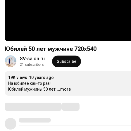
Юбилей 50 лет мужчине 720x540
SV-salon.ru
Subscribe
21 subscribers
19K views
10 years ago
На юбилее как-то раз! 

Юбилей мужчины 50 лет.
...more
Comments