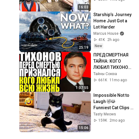
16:03
Starship’s Journey 
Home Just Got a 
Lot Harder
Marcus House
41K
2h ago
New
25:19
ПРЕДСМЕРТНАЯ 
ТАЙНА: КОГО 
ЛЮБИЛ ТИХОНОВ 
ВСЮ ЖИЗНЬ?
Тайны Союза
661K
11mo ago
1:07:55
Impossible Not to 
Laugh 🤣😹 
Funniest Cat Clips 
2026
Tasty Meows
159K
2mo ago
15:06