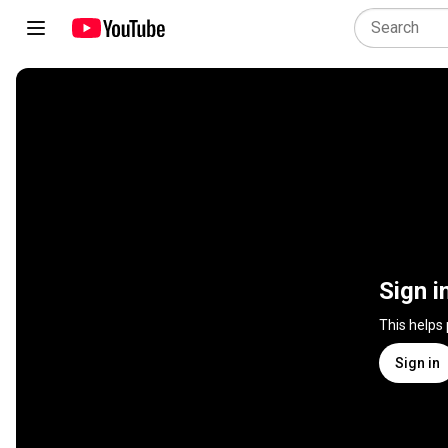
Sign i
This helps
Sign in