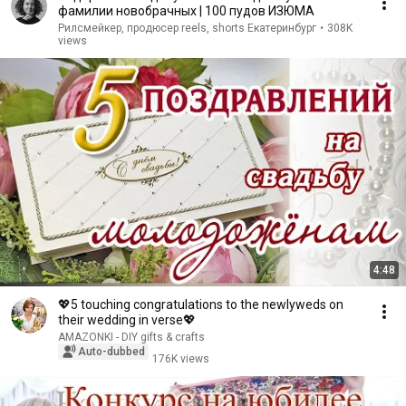
фамилии новобрачных | 100 пудов ИЗЮМА
Рилсмейкер, продюсер reels, shorts Екатеринбург
•
308K
views
4:48
💖5 touching congratulations to the newlyweds on
their wedding in verse💖
AMAZONKI - DIY gifts & crafts
Auto-dubbed
176K views