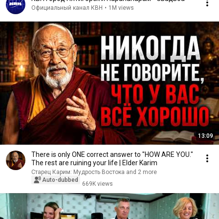
Официальный канал КВН
•
1M views
13:09
There is only ONE correct answer to "HOW ARE YOU."
The rest are ruining your life | Elder Karim
Старец Карим: Мудрость Востока and 2 more
Auto-dubbed
669K views