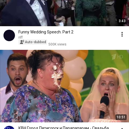
3:43
Funny Wedding Speech. Part 2
nff
Auto-dubbed
500K views
10:51
КВН Город Пятигорск и Парапапарам - Свадьба