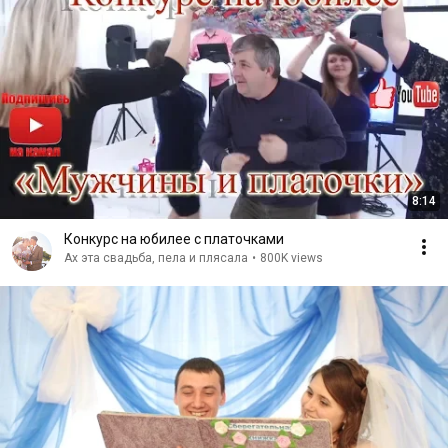
8:14
Конкурс на юбилее с платочками
Ах эта свадьба, пела и плясала
•
800K views