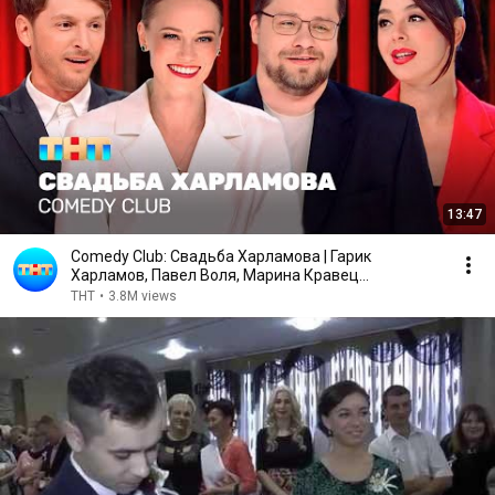
13:47
Comedy Club: Свадьба Харламова | Гарик
Харламов, Павел Воля, Марина Кравец
@TNT_television
ТНТ
•
3.8M views