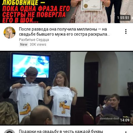
1:55:51
После развода она получила миллионы — на
свадьбе бывшего мужа его сестра раскрыла
правду
Разбитые Сердца
New
30K views
14:09
Подарки на свадьбу в честь каждой буквы