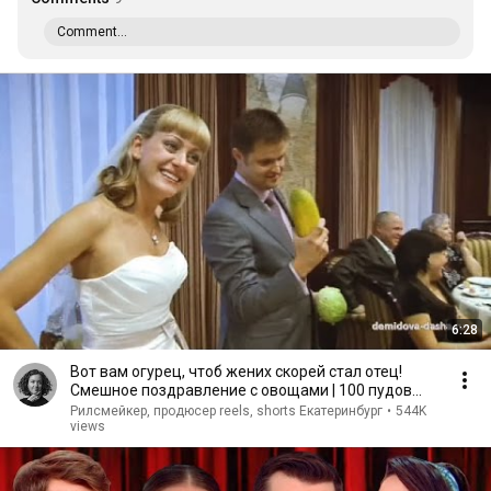
Comment...
6:28
Вот вам огурец, чтоб жених скорей стал отец!
Смешное поздравление с овощами | 100 пудов
ИЗЮМА
Рилсмейкер, продюсер reels, shorts Екатеринбург
•
544K
views