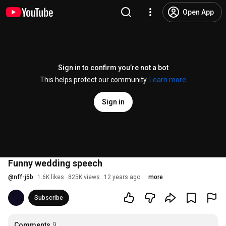
Open App
Sign in to confirm you’re not a bot
This helps protect our community.
Learn more
Sign in
Funny wedding speech
@
nff-j5b
1.6K likes
825K views
12 years ago
more
Subscribe
Comments
9