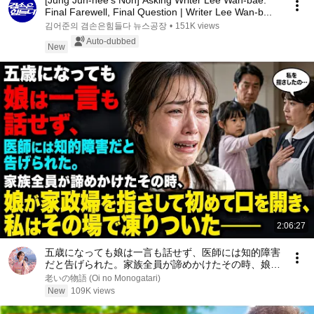
[Jung Jun-hee’s Non] Asking Writer Lee Wan-bae:
Final Farewell, Final Question | Writer Lee Wan-b...
김어준의 겸손은힘들다 뉴스공장
•
151K views
Auto-dubbed
New
2:06:27
五歳になっても娘は一言も話せず、医師には知的障害
だと告げられた。家族全員が諦めかけたその時、娘が
家政婦を指さして初めて口を開き、私はその場で凍り
老いの物語 (Oi no Monogatari)
ついた――
New
109K views