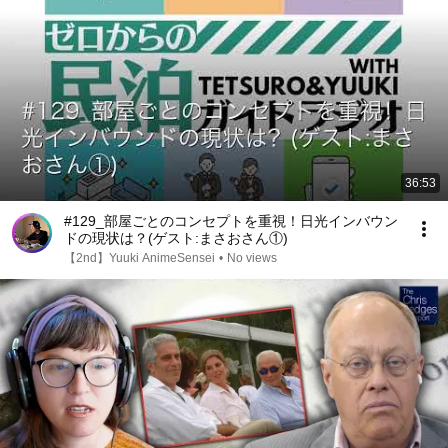
36:53
#129_部屋ごとのコンセプトを重視！日光インバウン
ドの現状は？(ゲスト:まさおさん①)
【2nd】Yuuki AnimeSensei
•
No views