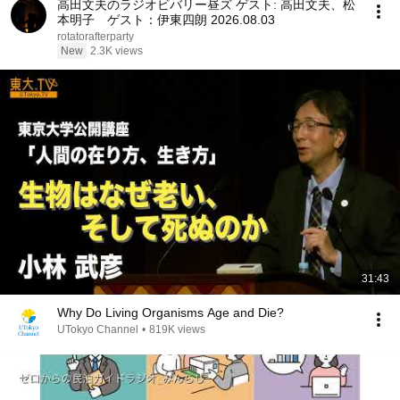
高田文夫のラジオビバリー昼ズ ゲスト: 高田文夫、松
本明子 ゲスト：伊東四朗 2026.08.03
rotatorafterparty
New
2.3K views
31:43
Why Do Living Organisms Age and Die?
UTokyo Channel
•
819K views