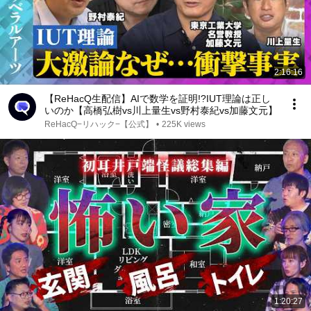
2:16:16
【ReHacQ生配信】AIで数学を証明!?IUT理論は正し
いのか【高橋弘樹vs川上量生vs野村泰紀vs加藤文元】
ReHacQ−リハック−【公式】
•
225K views
1:20:27