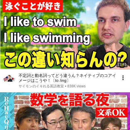
21:45
不定詞と動名詞ってどう違うん？ネイティブのコアイ
メージはこうや！〔to /ing〕
サイモンのイキれる英語教室
•
838K views