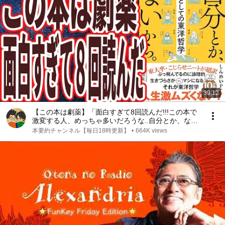
39:12
【この本は劇薬】「面白すぎて8回読んだ!!!この本で
激変する人、めっちゃ多いだろうな..自分とか、ない
から。教養としての東洋哲学」を世界一わかりやすく
本要約チャンネル【毎日18時更新】
•
664K views
要約してみた【本要約】