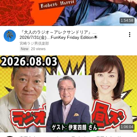
1:54:58
『大人のラジオ～アレクサンドリア』…
2026/7/31(金)…FunKey Friday Edition🌟
宮崎ラジ男倶楽部
New
20 views
1:06:04