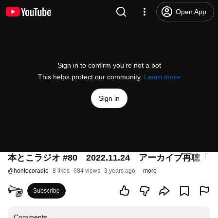
Open App
Sign in to confirm you’re not a bot
This helps protect our community.
Learn more
Sign in
本とこラジオ #80 2022.11.24 アーカイブ
@
hontocoradio
8 likes
684 views
3 years ago
more
Subscribe
Comments