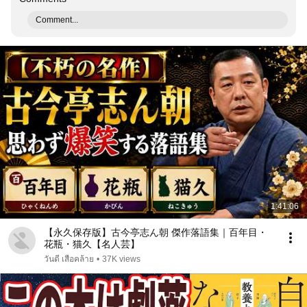
Comment...
1:41:06
【永久保存版】古今亭志ん朝 傑作落語集｜百年目・
花瓶・猫久【名人芸】
วันดี เสือคล้าย
•
37K views