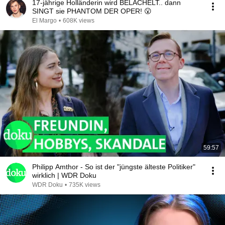
17-jährige Holländerin wird BELÄCHELT.. dann
SINGT sie PHANTOM DER OPER! 😮
El Margo
•
608K views
59:57
Philipp Amthor - So ist der "jüngste älteste Politiker"
wirklich | WDR Doku
WDR Doku
•
735K views