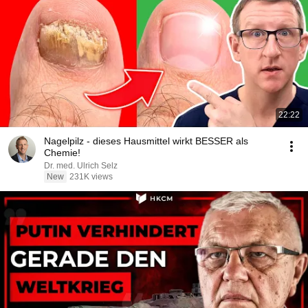
22:22
Nagelpilz - dieses Hausmittel wirkt BESSER als
Chemie!
Dr. med. Ulrich Selz
New
231K views