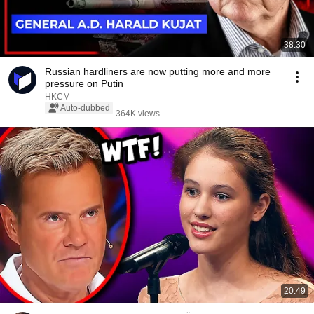
38:30
Russian hardliners are now putting more and more
pressure on Putin
HKCM
Auto-dubbed
364K views
20:49