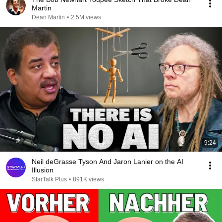
Martin
Dean Martin
•
2.5M views
9:24
Neil deGrasse Tyson And Jaron Lanier on the AI
Illusion
StarTalk Plus
•
891K views