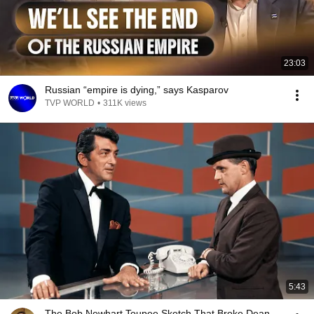
23:03
Russian “empire is dying,” says Kasparov
TVP WORLD
•
311K views
5:43
The Bob Newhart Toupee Sketch That Broke Dean