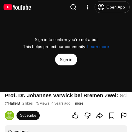
Open App
Sign in to confirm you’re not a bot
This helps protect our community.
Learn more
Sign in
Prof. Dr. Johannes Varwick bei Bremen Zwei: Scholz
@
HalleIB
2 likes
75 views
4 years ago
more
Subscribe
Comments