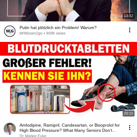
13:32
Putin hat plötzlich ein Problem! Warum?
MrWissen2go
•
909K views
20:15
Amlodipine, Ramipril, Candesartan, or Bisoprolol for
High Blood Pressure? What Many Seniors Don’t...
Dr. Märker Euler