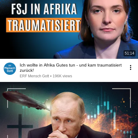
51:14
Ich wollte in Afrika Gutes tun - und kam traumatisiert
zurück!
ERF Mensch Gott
•
196K views