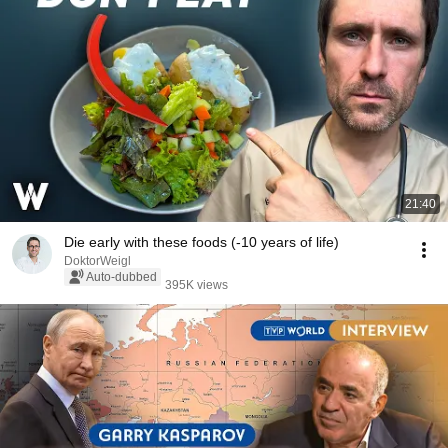
21:40
Die early with these foods (-10 years of life)
DoktorWeigl
Auto-dubbed
395K views