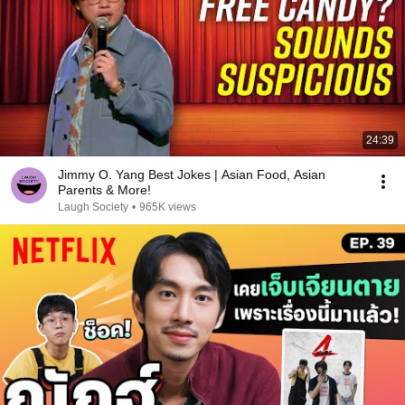
24:39
Jimmy O. Yang Best Jokes | Asian Food, Asian
Parents & More!
Laugh Society
•
965K views