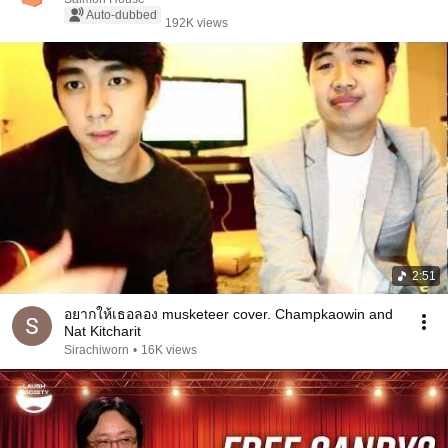
Auto-dubbed
192K views
2:51
อยากให้เธอลอง musketeer cover. Champkaowin and
Nat Kitcharit
Sirachiworn
•
16K views