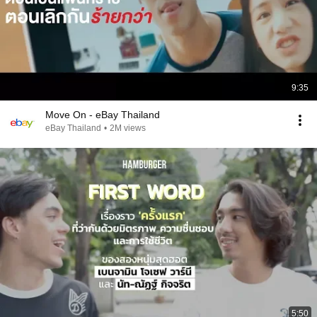
9:35
Move On - eBay Thailand
eBay Thailand
•
2M views
5:50