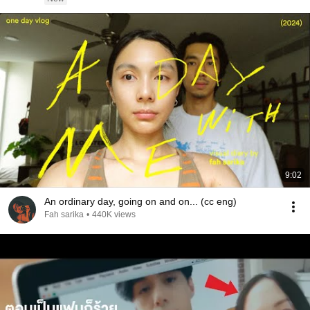
9:02
An ordinary day, going on and on... (cc eng)
Fah sarika
•
440K views