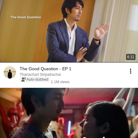
6:11
The Good Question - EP 1
Thanachart Siripatrachai
Auto-dubbed
1.1M views