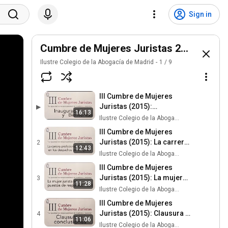
Sign in
Cumbre de Mujeres Juristas 2015
Ilustre Colegio de la Abogacía de Madrid
1
/
9
III Cumbre de Mujeres
Juristas (2015):
▶
16:13
Inauguración y bienvenida
Ilustre Colegio de la Abogacía de Madrid
III Cumbre de Mujeres
Juristas (2015): La carrera
2
12:43
profesional de la mujer en
Ilustre Colegio de la Abogacía de Madrid
los despachos
III Cumbre de Mujeres
Juristas (2015): La mujer
3
11:28
jurista en puestos de
Ilustre Colegio de la Abogacía de Madrid
responsabilidad
III Cumbre de Mujeres
Juristas (2015): Clausura y
4
11:06
despedida
Ilustre Colegio de la Abogacía de Madrid