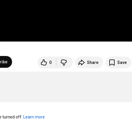
ribe
0
Share
Save
turned off. 
Learn more