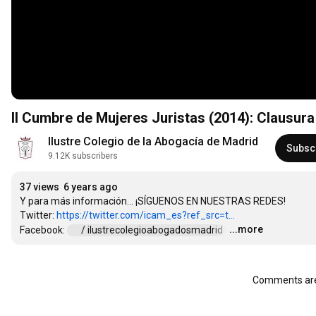
II Cumbre de Mujeres Juristas (2014): Clausura
Ilustre Colegio de la Abogacía de Madrid
Subsc
9.12K subscribers
37 views
6 years ago
Y para más información... ¡SÍGUENOS EN NUESTRAS REDES!

Twitter: 
https://twitter.com/icam_es?ref_src=t...
...more
Facebook: 
 / ilustrecolegioabogadosmadrid  
…
Comments are 