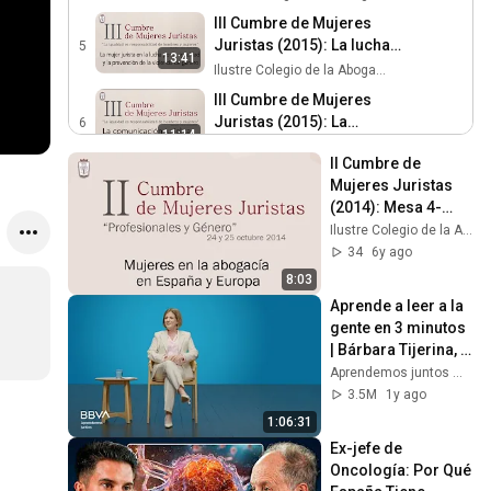
III Cumbre de Mujeres
Juristas (2015): La lucha
5
13:41
por la igualdad y la
Ilustre Colegio de la Abogacía de Madrid
prevención de la VG
III Cumbre de Mujeres
Juristas (2015): La
6
11:14
comunicación jurídica y la
Ilustre Colegio de la Abogacía de Madrid
II Cumbre de 
mujer jurista
III Cumbre de Mujeres
Mujeres Juristas 
Juristas (2015):
7
(2014): Mesa 4-
8:08
Conferencia 'Sentir en
Ilustre Colegio de la Abogacía de Madrid
Mujeres en la 
Ilustre Colegio de la Abogacía de Madrid
igualdad' a cargo de Silvia
abogacía en 
III Cumbre Mujeres
34
6y ago
Escribano
España y Europa
Juristas (2015): Ponencia
8
8:03
7:56
de clausura de Paola
Ilustre Colegio de la Abogacía de Madrid
Aprende a leer a la 
Severino
gente en 3 minutos 
III Cumbre Mujeres
| Bárbara Tijerina, 
Juristas (2015): Ponencia
9
7:56
experta en 
Aprendemos juntos Mex
de clausura de Paola
Ilustre Colegio de la Abogacía de Madrid
comunicación no 
3.5M
1y ago
Severino
verbal
1:06:31
Ex-jefe de 
Oncología: Por Qué 