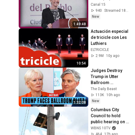
Canal 15
940
Streamed 18h ago
New
1:49:48
Actuación especial 
de tricicle con Les 
Luthiers
ELTRICICLE
2.9M
10y ago
10:54
Judges Destroy 
Trump in Utter 
Ballroom 
Humiliation | The 
The Daily Beast
Daily Beast Podcast
113K
10h ago
New
1:32:08
Columbus City 
Council to hold 
public hearing on 
flock cameras
WBNS 10TV
464
12h ago