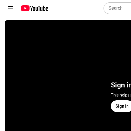
Sign i
This helps
Sign in