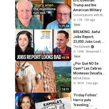
Eric Edelman: 
Trump and the 
American Military
Conversations with Bill Kristol
17K
15h ago
New
1:05:54
BREAKING: Awful 
Jobs Report; 
23,000 Jobs Lost; 
May & June 
The Bulwark
Numbers Revised 
109K
Streamed 17h ago
Down | Receipts 
New
46:38
Live
¿Por Qué NO Se 
Caen? Las Cabras 
Montesas Desafían 
las Leyes de la 
MEGA Datos
Física.
391K
1mo ago
18:31
‘Friday Follies’: 
Harris puts 
‘traveling,’ 