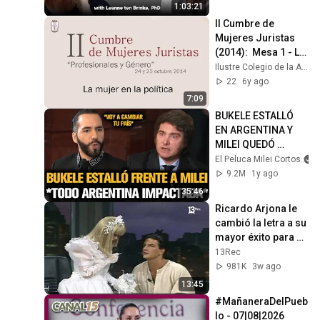
1:03:21
II Cumbre de 
Mujeres Juristas 
(2014):  Mesa 1 - La 
mujer en la política
Ilustre Colegio de la Abogacía de Madrid
22
6y ago
7:09
BUKELE ESTALLÓ 
EN ARGENTINA Y 
MILEI QUEDÓ 
IMPACTADO
El Peluca Milei Cortos
9.2M
1y ago
35:46
Ricardo Arjona le 
cambió la letra a su 
mayor éxito para 
cantarle en vivo a la 
13Rec
Cuatro
981K
3w ago
13:45
#MañaneraDelPueb
lo - 07|08|2026