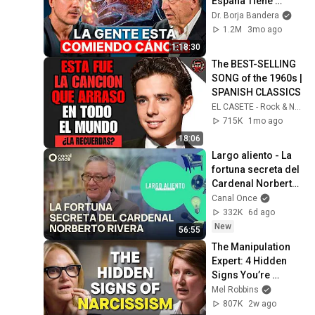
España Tiene 
Tantos Casos de 
Dr. Borja Bandera
Cáncer (la 
1.2M
3mo ago
respuesta, en tu 
1:18:30
plato)
The BEST-SELLING 
SONG of the 1960s | 
SPANISH CLASSICS
EL CASETE - Rock & Nostalgia
715K
1mo ago
18:06
Largo aliento - La 
fortuna secreta del 
Cardenal Norberto 
Rivera (01/08/2026)
Canal Once
332K
6d ago
New
56:55
The Manipulation 
Expert: 4 Hidden 
Signs You’re 
Dealing With a Toxic 
Mel Robbins
Person
807K
2w ago