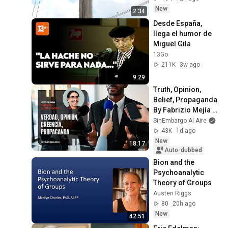
New
2:34
Desde España, 
llega el humor de 
Miguel Gila
13Go
211K
3w ago
9:29
Truth, Opinion, 
Belief, Propaganda. 
By Fabrizio Mejía 
Madrid
SinEmbargo Al Aire
43K
1d ago
New
18:17
Auto-dubbed
Bion and the 
Psychoanalytic 
Theory of Groups
Austen Riggs
80
20h ago
New
42:51