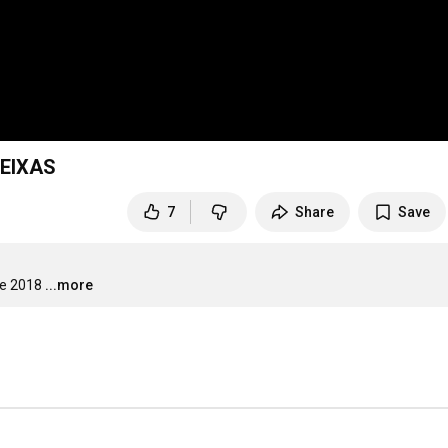
REIXAS
7
Share
Save
de 2018
...more