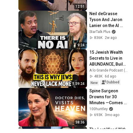
12:51
Neil deGrasse 
Tyson And Jaron 
Lanier on the AI 
Illusion
StarTalk Plus
836K
2w ago
9:24
15 Jewish Wealth 
Secrets to Live in 
ABUNDANCE, Build 
RICHES and Never 
A lo Grande Podcast (con Marian Gamboa)
Worry About 
483K
6d ago
MONEY
Dubbed
New
1:39:24
Spine Surgeon 
Drowns for 30 
Minutes —Comes 
Back With a List
100huntley
693K
3mo ago
38:36
The Last Word With 