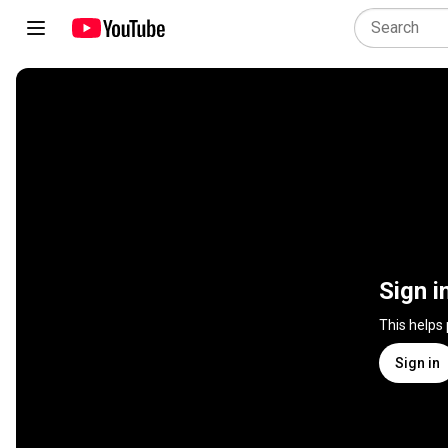
Sign i
This helps
Sign in