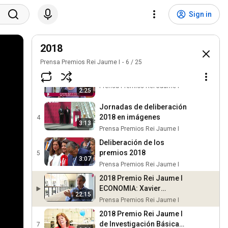
L informatiu Comunitat
Sign in
Valenciana informa de los
1
1:30
premiados Rei Jaume I
Prensa Premios Rei Jaume I
2018
PRONÓSTICO MUNDIAL 2
2018
2
Prensa Premios Rei Jaume I
1:35
Prensa Premios Rei Jaume I
6
/
25
Sin Ciencia, no hay futuro
3
Prensa Premios Rei Jaume I
2:25
Jornadas de deliberación
2018 en imágenes
4
3:13
Prensa Premios Rei Jaume I
Deliberación de los
premios 2018
5
3:07
Prensa Premios Rei Jaume I
2018 Premio Rei Jaume I
ECONOMIA: Xavier
22:15
FREIXAS
Prensa Premios Rei Jaume I
2018 Premio Rei Jaume I
de Investigación Básica
7