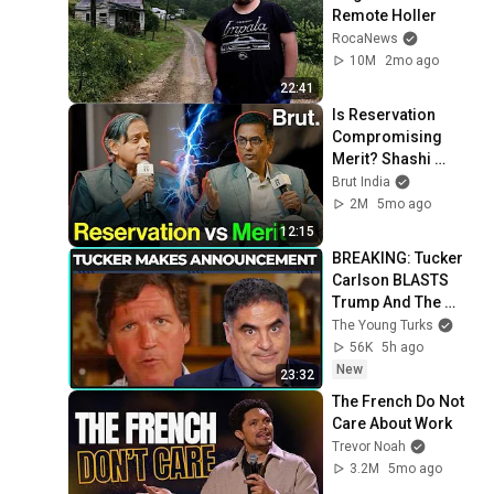
Remote Holler
RocaNews
10M
2mo ago
22:41
Is Reservation 
Compromising 
Merit? Shashi 
Tharoor & D.Y. 
Brut India
Chandrachud 
2M
5mo ago
Answers
12:15
BREAKING: Tucker 
Carlson BLASTS 
Trump And The 
Uniparty
The Young Turks
56K
5h ago
New
23:32
The French Do Not 
Care About Work
Trevor Noah
3.2M
5mo ago