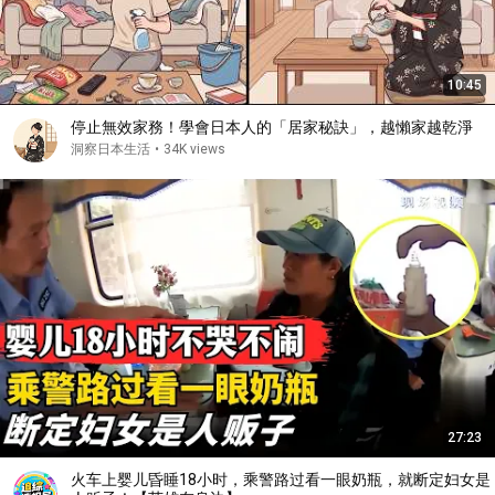
10:45
停止無效家務！學會日本人的「居家秘訣」，越懶家越乾淨
洞察日本生活
•
34K views
27:23
火车上婴儿昏睡18小时，乘警路过看一眼奶瓶，就断定妇女是