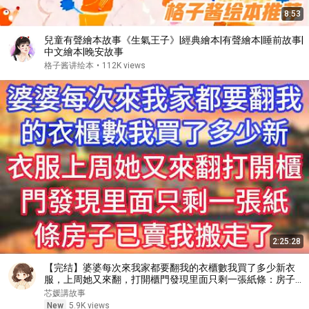
8:53
兒童有聲繪本故事《生氣王子》|經典繪本|有聲繪本|睡前故事|
中文繪本|晚安故事
格子酱讲绘本
•
112K views
2:25:28
【完结】婆婆每次來我家都要翻我的衣櫃數我買了多少新衣
服，上周她又來翻，打開櫃門發現里面只剩一張紙條：房子已
賣，我搬走了
芯媛講故事
New
5.9K views