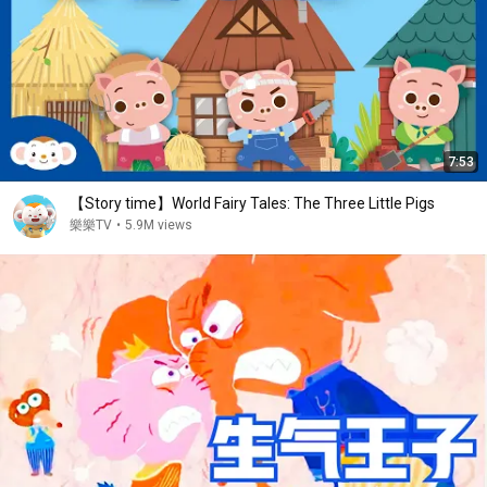
7:53
【Story time】World Fairy Tales: The Three Little Pigs
樂樂TV
•
5.9M views