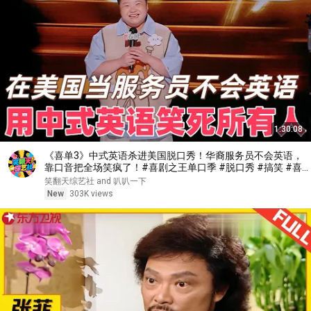
1:30:08
《喜单3》中式英语杀进美国脱口秀！华裔服务员不会英语，
靠口音把全场笑疯了！#喜剧之王单口季 #脱口秀 #搞笑 #喜
剧 #funny #综艺
笑翻天综艺社 and 叭叭一下
New
303K views