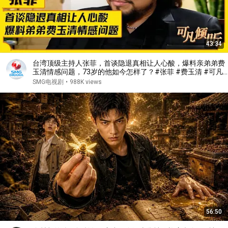
43:34
台湾顶级主持人张菲，首谈隐退真相让人心酸，爆料亲弟弟费
玉清情感问题，73岁的他如今怎样了？#张菲 #费玉清 #可凡
倾听 FULL
SMG电视剧
•
988K views
56:50