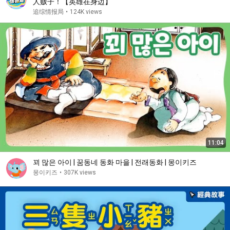
人贩子！【英雄在身边】
追综情报局
•
124K views
11:04
꾀 많은 아이 | 꿈동네 동화 마을 | 전래동화 | 몽이키즈
몽이키즈
•
307K views