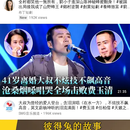
全村都笑他一無所有，窮小子進深山靠神秘蜂蜜翻身！#被踢
出局後我成了山野蜂王 #鄉村逆襲 #創業短劇 #養蜂致富 #窮
小子逆襲 #打臉爽劇 #白手起家 #人生翻盤 #熱門短劇
布丁短劇
New
192K views
21:35
大叔为曾经的爱人登台，含泪演唱《在水一方》，不炫技不飙
高音，莫文蔚杨坤听的泪流满面！#费玉清 #任柏儒 #天籁之
战1 精华版 clip
SMG音乐频道
•
196K views