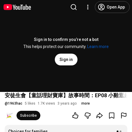
Open App
Sign in to confirm you’re not a bot
This helps protect our community.
Learn more
Sign in
安徒生會【童話理財寶庫】故事時間：EP08 小雞逛超
@
1963hac
5 likes
1.7K views
3 years ago
more
Subscribe
Choices for families