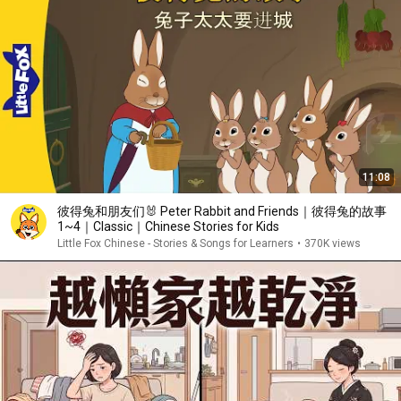
11:08
彼得兔和朋友们🐰 Peter Rabbit and Friends｜彼得兔的故事
1~4｜Classic｜Chinese Stories for Kids
Little Fox Chinese - Stories & Songs for Learners
•
370K views