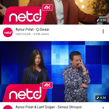
3:35
Aynur Polat - Çı Dıxazi
netd müzik
•
694K views
4:36
Aynur Polat & Latif Doğan - Sensiz Olmuyor