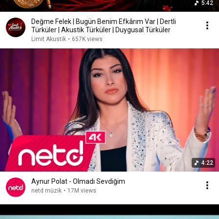
5:42
Değme Felek | Bugün Benim Efkârım Var | Dertli
Türküler | Akustik Türküler | Duygusal Türküler
Limit Akustik
•
657K views
4:22
Aynur Polat - Olmadı Sevdiğim
netd müzik
•
17M views