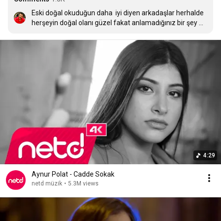
Eski doğal okuduğun daha  iyi diyen arkadaşlar herhalde 
herşeyin doğal olanı güzel fakat anlamadığınız bir şey 
var Aynur Polat profesyonel bir kayıt yaptık olması 
gerekende budur başarılı bir çalışma olmuşki 1 milyona 
doğru beğeni alıyor lütfen emeğe saygı ALLAH’a 
emanetsiniz
4:29
Aynur Polat - Cadde Sokak
netd müzik
•
5.3M views