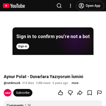
Open App
Sign in to confirm you’re not a bot
Sign in
Aynur Polat - Duvarlara Yazıyorum İsmini
@
netdmuzik
31K likes
3.8M views
6 years ago
more
Subscribe
Comments
1.3K