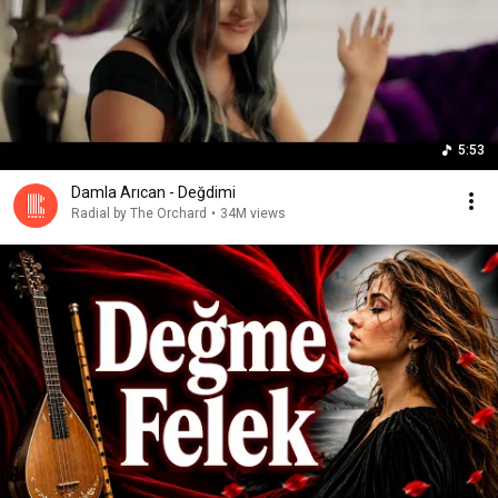
5:53
Damla Arıcan - Değdimi
Radial by The Orchard
•
34M views