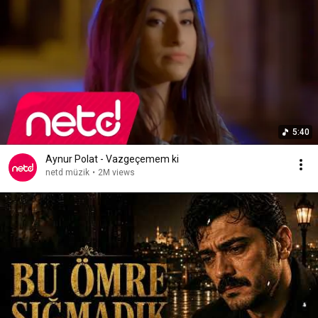
5:40
Aynur Polat - Vazgeçemem ki
netd müzik
•
2M views