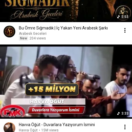
5:53
Bu Ömre Sığmadık | İç Yakan Yeni Arabesk Şarkı
Arabesk Geceleri
New
204 views
3:33
Havva Öğüt - Duvarlara Yazıyorum İsmini
Havva Öğüt
•
15M views