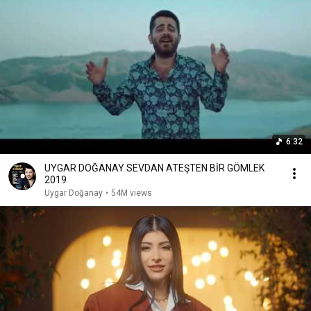
6:32
UYGAR DOĞANAY SEVDAN ATEŞTEN BİR GÖMLEK
2019
Uygar Doğanay
•
54M views