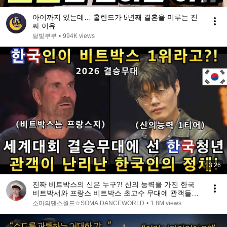
아이까지 있는데… 홀란드가 5년째 결혼을 미루는 진
짜 이유
달빛부부
•
994K views
13:26
진짜 비트박스의 신은 누구?! 신의 능력을 가진 한국
비트박서와 프랑스 비트박스 초고수 무대에 관객들이
난리난 이유!(해외반응)ㅣ갓탤런트 GOT TALENTㅣ소
소마의댄스월드☆SOMA DANCEWORLD
•
1.8M views
마의리뷰