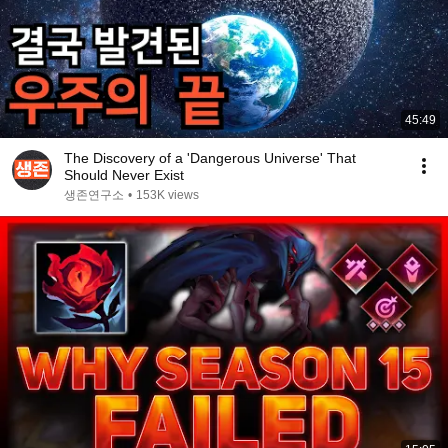
45:49
The Discovery of a 'Dangerous Universe' That
Should Never Exist
생존연구소
•
153K views