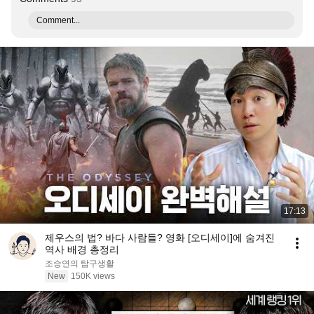
Comment...
17:13
제우스의 법? 바다 사람들? 영화 [오디세이]에 숨겨진
역사 배경 총정리
조승연의 탐구생활
New
150K views