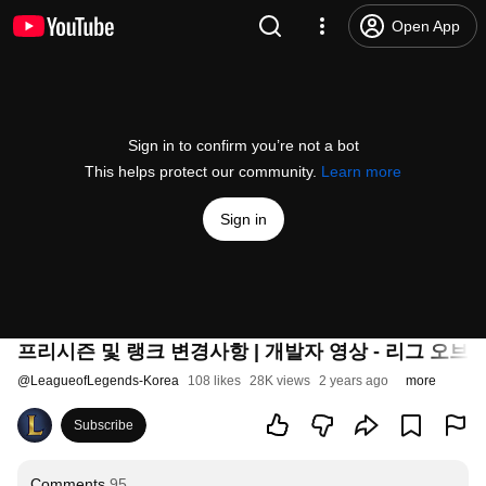
Open App
Sign in to confirm you’re not a bot
This helps protect our community.
Learn more
Sign in
프리시즌 및 랭크 변경사항 | 개발자 영상 - 리그 오브
@
LeagueofLegends-Korea
108 likes
28K views
2 years ago
more
Subscribe
Comments
95