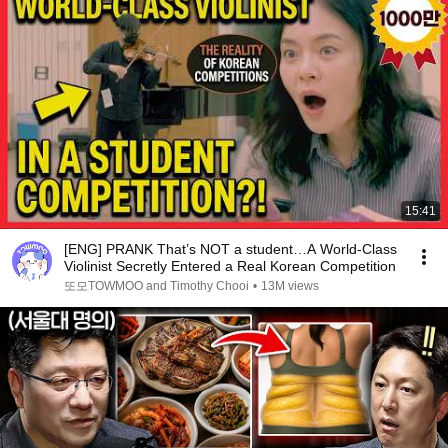
15:41
[ENG] PRANK That’s NOT a student…A World-Class
Violinist Secretly Entered a Real Korean Competition
또모TOWMOO and Timothy Chooi
•
13M views