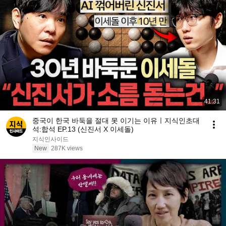
41:31
중국이 한국 바둑을 절대 못 이기는 이유ㅣ지식인초대
석:합석 EP.13 (신진서 X 이세돌)
지식인사이드
New
287K views