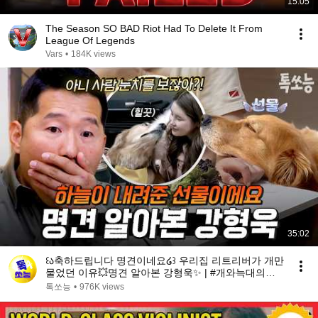
15:05
The Season SO BAD Riot Had To Delete It From
League Of Legends
Vars
•
184K views
35:02
꒰ა축하드립니다 명견이네요໒꒱ 우리집 리트리버가 개만
물었던 이유💥명견 알아본 강형욱✨ | #개와늑대의시
간2 6회
톡쏘능
•
976K views