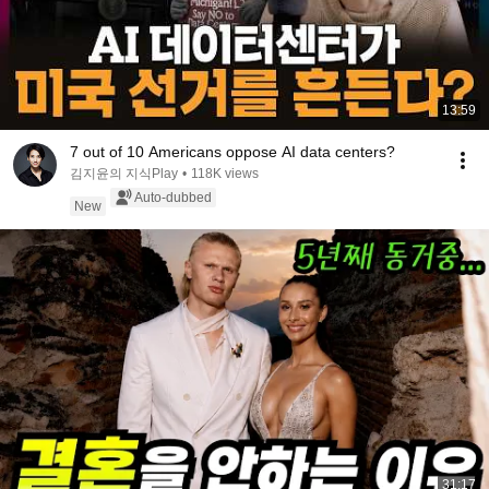
13:59
7 out of 10 Americans oppose AI data centers?
김지윤의 지식Play
•
118K views
Auto-dubbed
New
31:17