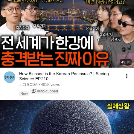
49:16
How Blessed is the Korean Peninsula? | Seeing
Science EP.210
보다 BODA
•
401K views
Auto-dubbed
New