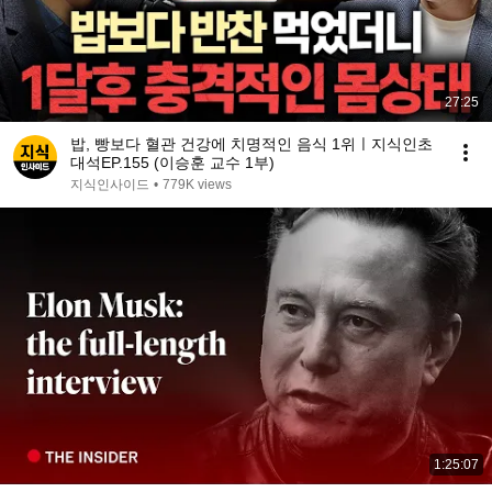
27:25
밥, 빵보다 혈관 건강에 치명적인 음식 1위ㅣ지식인초
대석EP.155 (이승훈 교수 1부)
지식인사이드
•
779K views
1:25:07