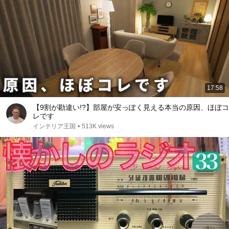
17:58
【9割が勘違い!?】部屋が安っぽく見える本当の原因、ほぼコ
レです
インテリア王国
•
513K views