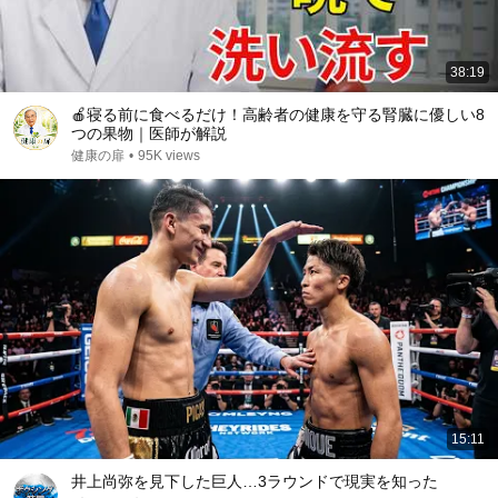
38:19
🍎寝る前に食べるだけ！高齢者の健康を守る腎臓に優しい8
つの果物｜医師が解説
健康の扉
•
95K views
15:11
井上尚弥を見下した巨人…3ラウンドで現実を知った