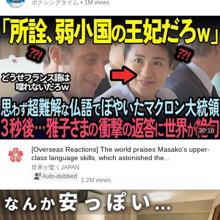
ボクシングタイム
•
1M views
30:16
[Overseas Reactions] The world praises Masako's upper-
class language skills, which astonished the...
世界が驚くJAPAN
Auto-dubbed
1.2M views