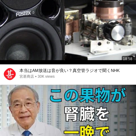
18:58
本当はAM放送は音が良い？真空管ラジオで聞くNHK
宮甚商店
•
30K views