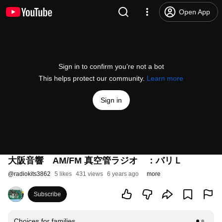
Open App
Sign in to confirm you’re not a bot
This helps protect our community.
Learn more
Sign in
大阪音響 AM/FM 真空管ラジオ ：バリＬ
@
radiokits3862
5 likes
431 views
6 years ago
more
Subscribe
Choices for families