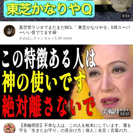
8:53
真空管ラジオでまだまだBCL「 東芝かなりやＱ」5球スーパ
ーいい音でてます😆
きみほしチャンネル
•
5.3K views
33:37
【美輪明宏】不幸な人は、この人を粗末にしています。運を
守る「生きたお守り」の見分け方｜偉人｜名言｜言葉の力｜