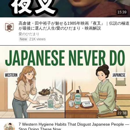
15:39
高倉健・田中裕子が魅せる1985年映画『夜叉』｜伝説の極道
が最後に選んだ人生/愛のひだまり・映画解説
愛のひだまり
New
21K views
22:38
7 Western Hygiene Habits That Disgust Japanese People —
Stop Doing These Now