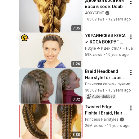
Двойная коса или 
всё
коса в косе. Double 
Braiding
4OXYGENE
188K views
•
12 years ago
7:35
УКРАИНСКАЯ КОСА 
✔ КОСА ВОКРУГ 
ГОЛОВЫ
F.Style ☘ Идеи стиля – F.ua
59K views
•
10 years ago
1:26
Braid Headband 
Hairstyle for Loose 
Hair (Video). Braid 
Прически своими руками видео уроки
Headband (Hair 
308K views
•
13 years ago
Tutorial)
Auto-dubbed
3:32
Twisted Edge 
Fishtail Braid, Hair 
Tutorial
Princess Hairstyles
26M views
•
11 years ago
3:38