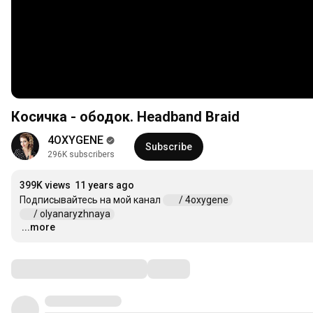
Косичка - ободок. Headband Braid
4OXYGENE
Subscribe
296K subscribers
399K views
11 years ago
Подписывайтесь на мой канал 
 / 4oxygene  
 / olyanaryzhnaya  
...more
…
Comments