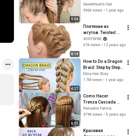
Just Elastics!
SweetHearts Hair
996K views
•
1 year ago
5:59
Плетение из 
жгутов. Twisted 
braiding
4OXYGENE
67K views
•
12 years ago
8:19
How to Do a Dragon 
Braid: Step by Step 
Tutorial for 
Elina Hair Story
Beginners
1.7M views
•
1 year ago
4:27
Como Hacer  
Trenza Cascada 
Súper Fácil y Bonita 
Peinados Fatima
| 😍
379K views
•
5 years ago
6:51
Красивая 