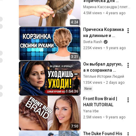
#прическа для 
школы / жгуты / 
Марина Кассандра | плетение кос
#прически на 
4.5M views
•
4 years ago
длинные волосы
4:24
Прическа Корзинка 
на длинные и 
средние волосы. 
Sveta Rash
Коса вокруг 
225K views
•
9 years ago
головы своими 
3:21
руками
Он выбрал другую, 
а я сохранила 
гордость и 
Тёплые Истории Людей
отпустила его
135K views
•
2 days ago
New
1:54:36
Front Row Braid | 
HAIR TUTORIAL
Yana Irbe
2.5M views
•
9 years ago
7:50
The Duke Found His 