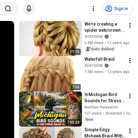
Sign in
We're creating a 
spider web/crown 
hairstyle. Crown 
4OXYGENE
Braid
6.5M views
•
12 years ago
Auto-dubbed
11:55
Waterfall Braid
4OXYGENE
1.5M views
•
12 years ago
7:00
🌺Michigan Bird 
Sounds for Stress 
Relief | Amazing 
NextGen Relaxation
Forest Birds 
107 views
•
Streamed 1 hour ago
Singing Naturally 🦜!
New
7:05:23
❤️#nature
Simple Edgy 
Mohawk Braid With 