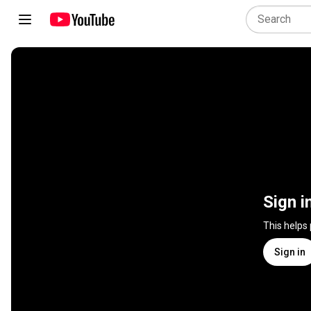
Sign i
This helps
Sign in