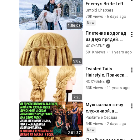
Enemy's Bride Left 
in the Cold — And He 
Untold Chapters
Made a Choice No 
70K views
•
6 days ago
One Expected
New
1:06:08
Плетение водопад 
из двух прядей. 
Waterfall Braiding 
4OXYGENE
with Two Strands
591K views
•
11 years ago
5:02
Twisted Tails 
Hairstyle. Прическа 
из хвостиков для 
4OXYGENE
длинных волос
33K views
•
11 years ago
7:23
Муж назвал жену 
служанкой, а 
любовницу 
Разбитые Сердца
представил 
54K views
•
2 days ago
супругой — но 
New
2:01:37
вскоре потерял 