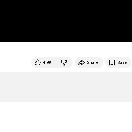
4.9K
Share
Save