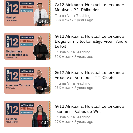
Gr12 Afrikaans: Huistaal Letterkunde |
Maaltyd - P.J. Philander
Thuma Mina Teaching
28:50
33K views • 2 years ago
14:45
Gr12 Afrikaans: Huistaal Letterkunde | Dienaar van
die Nagereg - Patrick James Petersen
Gr12 Afrikaans: Huistaal Letterkunde |
Thuma Mina Teaching
•
47K views
Elegie vir my toekomstige vrou - André
LeToit
Thuma Mina Teaching
12:25
32K views • 2 years ago
Gr12 Afrikaans: Huistaal Letterkunde |
Vroue van Vermeer - T.T. Cloete
Thuma Mina Teaching
36K views • 2 years ago
14:59
Gr12 Afrikaans: Huistaal Letterkunde |
Tsunami - Kobus de Wet
9:08
Thuma Mina Teaching
27K views • 2 years ago
10:42
13.9 SINSTRUKTURE - LYDENDE EN
BEDRYWENDE VORM