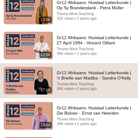
Gr12 Afrikaans: Huistaal Letterkunde |
Op Sy Branderplank - Petra Müller
Thuma Mina Teaching
32K views • 2 years ago
13:06
Gr12 Afrikaans: Huistaal Letterkunde |
27 April 1994 - Vincent Olifant
Thuma Mina Teaching
36K views • 2 years ago
17:36
26:59
Gr12 Afrikaans: Huistaal Letterkunde | Susan Boyle -
Kobus Grobler
Gr12 Afrikaans: Huistaal Letterkunde |
'n Briefie aan Madiba - Sandra O'Kelly
Thuma Mina Teaching
•
67K views
Thuma Mina Teaching
28K views • 2 years ago
17:16
Gr12 Afrikaans: Huistaal Letterkunde |
Die Bokser - Ernst van Heerden
Thuma Mina Teaching
38K views • 2 years ago
13:54