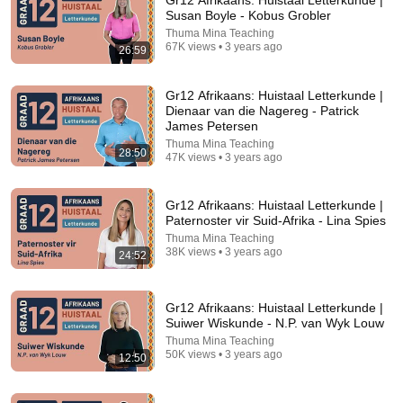
Gr12 Afrikaans: Huistaal Letterkunde |
Susan Boyle - Kobus Grobler
Comment...
Thuma Mina Teaching
67K views • 3 years ago
26:59
Gr12 Afrikaans: Huistaal Letterkunde |
Dienaar van die Nagereg - Patrick
James Petersen
Thuma Mina Teaching
28:50
47K views • 3 years ago
Gr12 Afrikaans: Huistaal Letterkunde |
Paternoster vir Suid-Afrika - Lina Spies
Thuma Mina Teaching
38K views • 3 years ago
24:52
13:54
Gr12 Afrikaans: Huistaal Letterkunde | Die Bokser -
Gr12 Afrikaans: Huistaal Letterkunde |
Ernst van Heerden
Suiwer Wiskunde - N.P. van Wyk Louw
Thuma Mina Teaching
•
38K views
Thuma Mina Teaching
50K views • 3 years ago
12:50