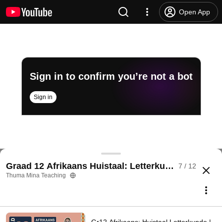
Open App
Sign in to confirm you’re not a bot
Sign in
Gr12 Afrikaans: Huistaal Letterkunde | 'n Briefie 
Graad 12 Afrikaans Huistaal: Letterkunde
7 / 12
@
ThumaMinaTeaching
275 likes
28K views
2 years ago
more
Thuma Mina Teaching
Subscribe
Comments
4