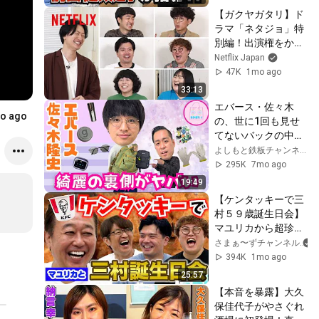
り【バンデス】
【ガクヤガタリ】ド
ラマ「ネタジョ」特
別編！出演権をかけ
「勝手にオーディシ
Netflix Japan
ョン」開催 | Netflix 
47K
1mo ago
Japan
33:13
エバース・佐々木
新製品発表会』
o ago
の、世に1回も見せ
てないバックの中
身！
よしもと鉄板チャンネル
295K
7mo ago
19:49
【ケンタッキーで三
村５９歳誕生日会】
マユリカから超珍し
いプレゼント
さまぁ〜ずチャンネル
394K
1mo ago
25:57
【本音を暴露】大久
保佳代子がやさぐれ