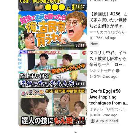
31:07
【動画版】#256    古
民家を買いたい気持
ちと面倒さが半々な
ので対決で決めさせ
マユリカのうなげろりん!!
て【マユリカのうな
176K
6d ago
げろりん！！】
New
37:11
マユリカ中谷、イラ
スト披露も阪本から
辛辣な一言　ロッテ
「パイの実」アニメ
シネマトゥデイ
化発表会
24K
2mo ago
11:11
[Ever's Egg] #58 
Awe-inspiring 
techniques from an 
Aikido master!! 
ミヤテレ「OH!バンデス」 ch【公式】
Taihaku Ward - 
83K
2mo ago
Unaired scenes g...
Auto-dubbed
21:46