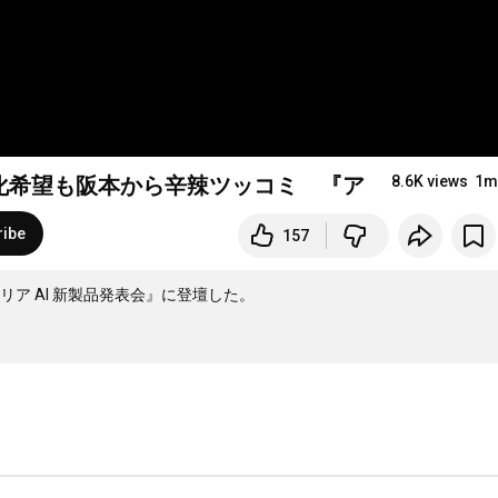
希望も阪本から辛辣ツッコミ 『アステリア AI 
8.6K views
1m
ribe
157
 AI 新製品発表会』に登壇した。
