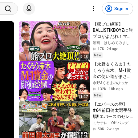
Sign in
【熊プロ絶頂】
BALLISTIKBOYZに熊
プロがよだれ！マユ
リカ阪本と「今日好
動画、はじめてみました【テレビ朝日公式】
き」一王が恋敵に？
17K
2d ago
【熊プロのイケメロ
New
9:23
パラダイス】
【永野＆くるま】た
くろう赤木、M-1賞
金の使い道がまさか
のアレ
永野&くるまのひっかかりニーチェ【テレビ朝日公式】
132K
18h ago
New
11:27
【エバースの卵】
#64 前田健太選手登
場!!エバースのセレ
モニアルピッチに密
ミヤテレ「OH!バンデス」 ch【公式】
着 仙台市宮城野区 
50K
2w ago
放送未公開シーン有
15:28