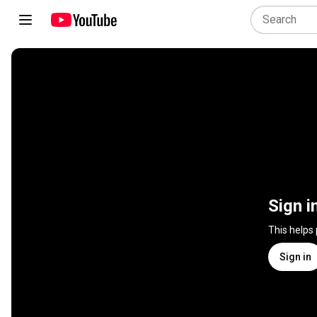
Sign i
This helps
Sign in