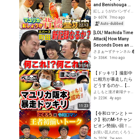
and Benishouga 
gorge on yakiniku 
紅しょうがのバンザイちゃんねる
in broad daylight, 
607K
7mo ago
and their trip ...
Auto-dubbed
22:13
[LOL! Machida Time 
Attack] How Many 
Seconds Does an 
Unsuspecting 
さまぁ〜ずチャンネル
Machida Take to 
336K
1mo ago
Lay on a Shakti ...
31:56
【ドッキリ】撮影中
に相方が暴走したら
どうするのか…【マ
ユリカ】
よしもと漫才劇場チャンネル
223K
4y ago
11:23
【令和ロマンとトー
ク】初のM-1チャン
ピオン勢揃い回！こ
こでしか聞けない貴
お笑い芸人のたくろうチャンネル
重なトーク満載！！
202K
2w ago