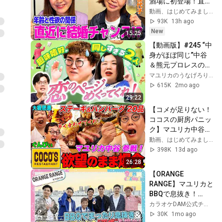
酒場に初登場！直近
に結婚チャンスがあ
動画、はじめてみました【テレビ朝日公式】
った！？年齢と性
93K
13h ago
欲・結婚について本
New
15:25
音トーク【納言幸の
【動画版】#245 “中
やさぐれ酒場】
身がほぼ同じ”中谷
＆熊元プロレスの絆
が太すぎて疎外感与
マユリカのうなげろりん!!
えてる【マユリカの
615K
2mo ago
うなげろりん！！】
29:22
【コメが足りない！
ココスの厨房パニッ
ク】マユリカ中谷と
ココスで欲望のまま
動画、はじめてみました【テレビ朝日公式】
爆食！ハンバーグ&
398K
13d ago
ステーキに大鶴肥満
26:28
&ぐんぴぃと感動！
【ORANGE 
ハンターハンターの
RANGE】マユリカと
例えで爆笑｜背徳フ
BBQで息抜き！
ライデー
ORANGE RANGEの
カラオケDAM公式チャンネル
ワード番長は！？
30K
1mo ago