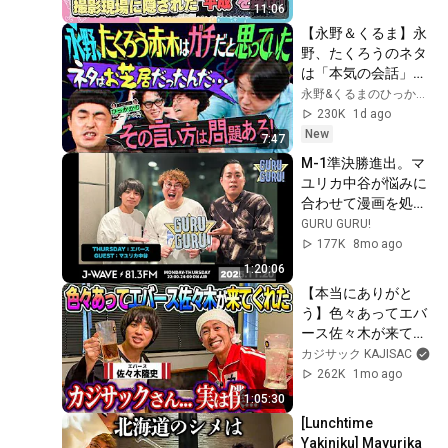
【DAM CHANNEL】
11:06
【永野＆くるま】永
野、たくろうのネタ
は「本気の会話」だ
と思っていた
永野&くるまのひっかかりニーチェ【テレビ朝日公式】
230K
1d ago
New
7:47
M-1準決勝進出。マ
ユリカ中谷が悩みに
合わせて漫画を処
方。町田「フランキ
GURU GURU!
ーと飲み行きたい」
177K
8mo ago
＜大切なことはすべ
1:20:06
て漫画が教えてくれ
【本当にありがと
た＞J-
う】色々あってエバ
WAVE【GURU 
ース佐々木が来てく
GURU!】2025年11
れた！！ほんで最高
カジサック KAJISAC
月20日(木)放送分
の回になった！！
262K
1mo ago
1:05:30
[Lunchtime 
Yakiniku] Mayurika 