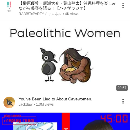
【榊原優希・廣瀬大介・葉山翔太】沖縄料理を楽しみ
ながら美容を語る！【ハチ学ラジオ】
RABB!TxPARTYチャンネル
•
4K views
20:57
You've Been Lied to About Cavewomen.
Jackdaw
•
1.3M views