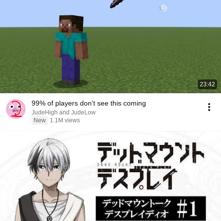
23:42
99% of players don't see this coming
JudeHigh and JudeLow
New
1.1M views