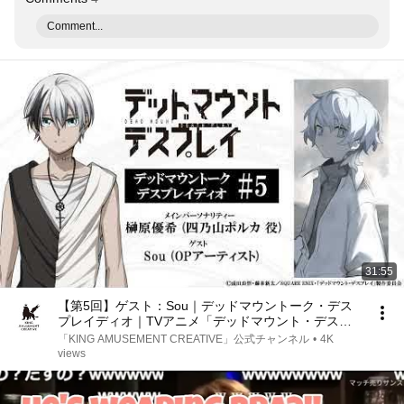
Comment...
31:55
【第5回】ゲスト：Sou｜デッドマウントーク・デス
プレイディオ｜TVアニメ「デッドマウント・デスプ
レイ」
「KING AMUSEMENT CREATIVE」公式チャンネル
•
4K
views