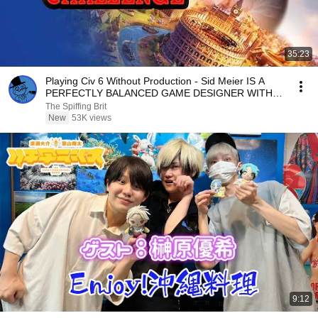
35:23
Playing Civ 6 Without Production - Sid Meier IS A
PERFECTLY BALANCED GAME DESIGNER WITH
NO EXPLOITS
The Spiffing Brit
New
53K views
9:12