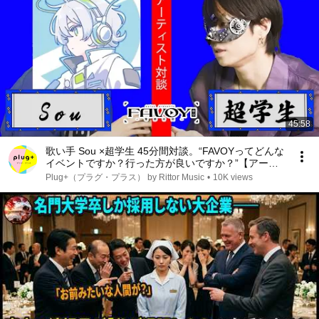
45:58
歌い手 Sou ×超学生 45分間対談。“FAVOYってどんな
イベントですか？行った方が良いですか？”【アーテ
ィスト対談番組 『▶replay room』by plug+（ぷらぷ
Plug+（プラグ・プラス） by Rittor Music
•
10K views
ら）】