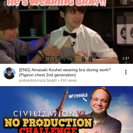
2:47
[ENG] Amasaki Kouhei wearing bra during work?
(Pigeon chest 2nd generation)
justrandomcrazy fangirl
•
41K views