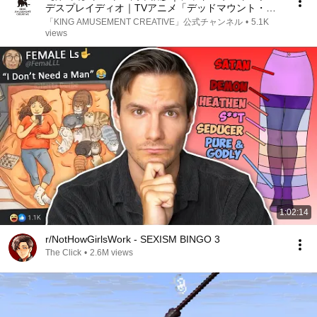
デスプレイディオ｜TVアニメ「デッドマウント・デ
スプレイ」
「KING AMUSEMENT CREATIVE」公式チャンネル
•
5.1K
views
1:02:14
r/NotHowGirlsWork - SEXISM BINGO 3
The Click
•
2.6M views