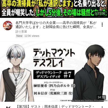
1:53:00
名門大学卒ばかりの大企業――高卒の清掃員が「私が
通訳いたします」と財閥会長に告げた瞬間、全員が嘲
笑した。しかし5分後、その場は静まり返った。#動
語り茶屋
エピソード#老後の物語 #家族の物語
New
115K views
34:31
【第7回】ゲスト：岡本信彦｜デッドマウントーク・