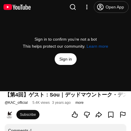
Open App
Sign in to confirm you’re not a bot
This helps protect our community.
Learn more
Sign in
【第4回】ゲスト：Sou｜デッドマウントーク・デス
@
KAC_official
5.4K views
3 years ago
more
Subscribe
Comments
4